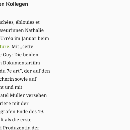
hen Kollegen
chées, éblouies et
sseurinnen Nathalie
 Urréa im Januar beim
ture
. Mit „cette
e Guy: Die beiden
en Dokumentarfilm
du 7e art”, der auf den
herin sowie auf
ht und mit
Catel Muller versehen
rriere mit der
grafen Ende des 19.
t als die erste
d Produzentin der