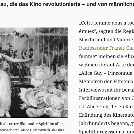
 Frau, die das Kino revolutionierte – und von männlic
„Cette femme nous a tou
émues”, sagten die Regi
Masduraud und Valérie
Radiosender France Cul
femme“ meinen sie Alic
widmen ihr auf Arte d
„Alice Guy – L‘inconnue 
Memoiren der Filmemac
Interviews mit ihr beru
Farbillustrationen von 
ist. Alice Guy, deren Ka
Erfindung des Kinemato
Jahrhunderts begann, gil
t als erster fiktionaler Spielfilm aller
lmemacherin Alice Guy zurück, die das
Spielfilmregisseurin un