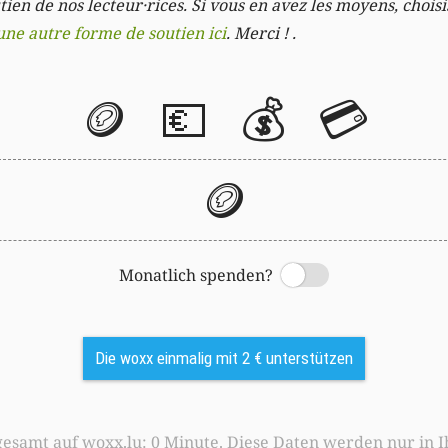
ien de nos lecteur·rices. Si vous en avez les moyens, chois
une autre forme de soutien ici
. Merci ! .
🪙
💶
💰
💳
🪙
Monatlich spenden?
Switch
Die woxx einmalig mit 2 € unterstützen
0 Minute. Diese Daten werden nur in Ihrem Browser