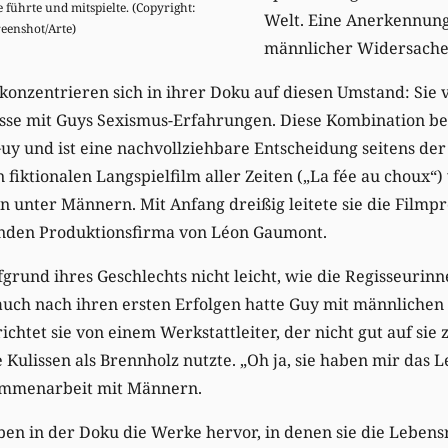
 führte und mitspielte. (Copyright:
Welt. Eine Anerkennung
eenshot/Arte)
männlicher Widersacher
onzentrieren sich in ihrer Doku auf diesen Umstand: Sie
nisse mit Guys Sexismus-Erfahrungen. Diese Kombination b
uy und ist eine nachvollziehbare Entscheidung seitens de
 fiktionalen Langspielfilm aller Zeiten („La fée au choux“)
ein unter Männern. Mit Anfang dreißig leitete sie die Film
renden Produktionsfirma von Léon Gaumont.
rund ihres Geschlechts nicht leicht, wie die Regisseurinn
auch nach ihren ersten Erfolgen hatte Guy mit männlichen
ichtet sie von einem Werkstattleiter, der nicht gut auf sie
 Kulissen als Brennholz nutzte. „Oh ja, sie haben mir das
sammenarbeit mit Männern.
en in der Doku die Werke hervor, in denen sie die Lebens