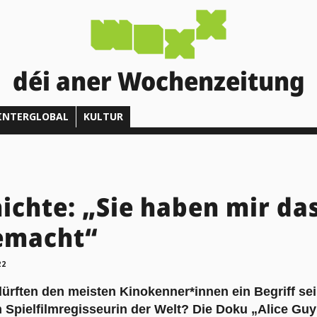
déi aner Wochenzeitung
INTERGLOBAL
KULTUR
ichte: „Sie haben mir da
emacht“
22
ürften den meisten Kinokenner*innen ein Begriff sei
n Spielfilmregisseurin der Welt? Die Doku „Alice Gu