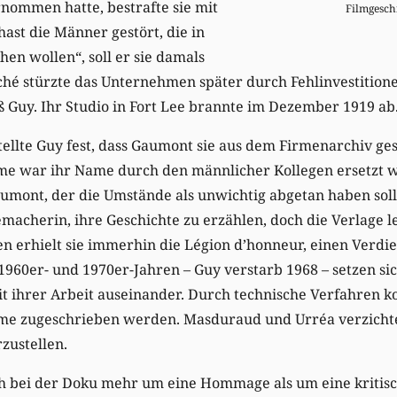
nommen hatte, bestrafte sie mit
Filmgesch
hast die Männer gestört, die in
hen wollen“, soll er sie damals
hé stürzte das Unternehmen später durch Fehlinvestitione
ß Guy. Ihr Studio in Fort Lee brannte im Dezember 1919 ab
tellte Guy fest, dass Gaumont sie aus dem Firmenarchiv ges
e war ihr Name durch den männlicher Kollegen ersetzt 
umont, der die Umstände als unwichtig abgetan haben soll
macherin, ihre Geschichte zu erzählen, doch die Verlage 
en erhielt sie immerhin die Légion d’honneur, einen Verdie
n 1960er- und 1970er-Jahren – Guy verstarb 1968 – setzen si
it ihrer Arbeit auseinander. Durch technische Verfahren 
ilme zugeschrieben werden. Masduraud und Urréa verzichte
zustellen.
ich bei der Doku mehr um eine Hommage als um eine kritis