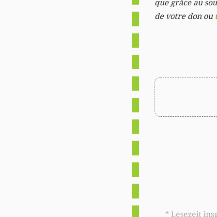
que grâce au sout
de votre don ou
* Lesezeit insgesamt auf woxx.lu: 