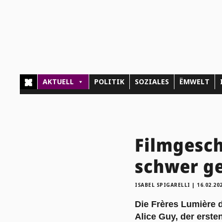
AKTUELL
POLITIK
SOZIALES
ËMWELT
Filmgesch
schwer g
ISABEL SPIGARELLI
|
16.02.20
Die Frères Lumière d
Alice Guy, der erste