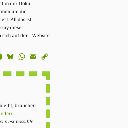
t in der Doku
innen um die
ert. All das ist
 Guy diese
 sich auf der Website
astodon
Facebook
Bluesky
WhatsApp
Email
Copy
Link
 bleibt, brauchen
anders
i n'est possible