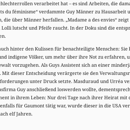
hlechterrollen verarbeitet hat – es sind Arbeiten, die dam
ltats du féminisme“ verdammte Guy Männer zu Hausarbeit 
, die über Männer herfallen. „Madame a des envies“ zeigt
 Lolli lutscht und Pfeife raucht. In der Doku sind die ents
en.
 auch hinter den Kulissen für benachteiligte Menschen: Sie
nd indigene Völker, um mehr über ihre Not zu erfahren, u
walt vorzugehen. Als Guys Assistent sich an einer minderjä
ihn. Mit dieser Entscheidung verärgerte sie den Verwaltung
forderungen unter Druck setzte. Masduraud und Urréa ve
nsfirma Guy anschließend loswerden wollte, dementsprech
ent in ihrem Leben: Nur drei Tage nach ihrer Heirat m
enfalls für Gaumont tätig war, wurde dieser in die USA ver
ch elf Jahren.