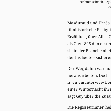
Drehbuch schrieb, Regie
Scr
Masduraud und Urréa k
filmhistorische Ereig
Erzählung über Alice G
als Guy 1896 den ersten
sie in der Branche all
der bis heute existie
Der Weg dahin war aufg
herausarbeiten. Doch 
In einem Interview ber
einer Winternacht ihre
sagt Guy über die Zu
Die Regisseurinnen heb