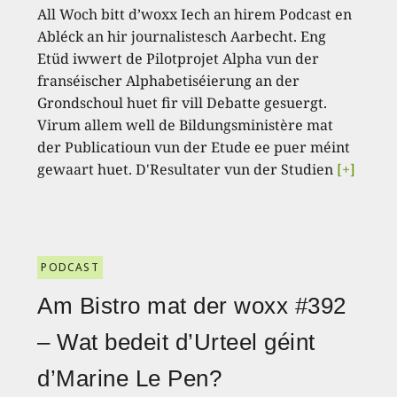
All Woch bitt d’woxx Iech an hirem Podcast en
Abléck an hir journalistesch Aarbecht. Eng
Etüd iwwert de Pilotprojet Alpha vun der
franséischer Alphabetiséierung an der
Grondschoul huet fir vill Debatte gesuergt.
Virum allem well de Bildungsministère mat
der Publicatioun vun der Etude ee puer méint
gewaart huet. D'Resultater vun der Studien
[+]
PODCAST
Am Bistro mat der woxx #392
– Wat bedeit d’Urteel géint
d’Marine Le Pen?