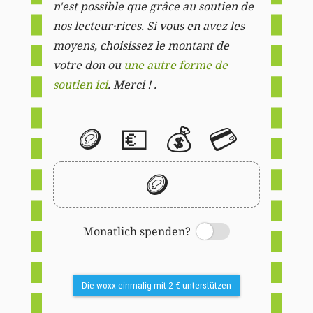
n'est possible que grâce au soutien de
nos lecteur·rices. Si vous en avez les
moyens, choisissez le montant de
votre don ou
une autre forme de
soutien ici
. Merci ! .
🪙
💶
💰
💳
🪙
Monatlich spenden?
Switch
Die woxx einmalig mit 2 € unterstützen