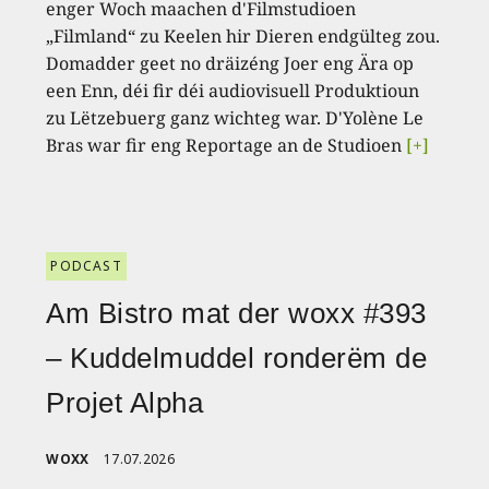
enger Woch maachen d'Filmstudioen
„Filmland“ zu Keelen hir Dieren endgülteg zou.
Domadder geet no dräizéng Joer eng Ära op
een Enn, déi fir déi audiovisuell Produktioun
zu Lëtzebuerg ganz wichteg war. D'Yolène Le
Bras war fir eng Reportage an de Studioen
[+]
PODCAST
Am Bistro mat der woxx #393
– Kuddelmuddel ronderëm de
Projet Alpha
WOXX
17.07.2026