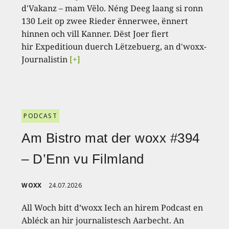
d'Vakanz – mam Vëlo. Néng Deeg laang si ronn
130 Leit op zwee Rieder ënnerwee, ënnert
hinnen och vill Kanner. Dëst Joer fiert
hir Expeditioun duerch Lëtzebuerg, an d'woxx-
Journalistin
[+]
PODCAST
Am Bistro mat der woxx #394
– D’Enn vu Filmland
WOXX
24.07.2026
All Woch bitt d’woxx Iech an hirem Podcast en
Abléck an hir journalistesch Aarbecht. An