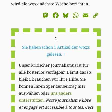
wird die woxx nächste Woche berichten.
Mastodon
Facebook
Bluesky
WhatsA
Email
Co
Li
1
Sie haben schon 1 Artikel der woxx
gelesen.
↑
Unser kritischer Journalismus ist für
alle kostenlos verfügbar. Damit das so
bleibt, brauchen wir Ihre Hilfe. Sie
können Ihren Spendenbeitrag hier
auswählen oder
uns anders
unterstützen
.
Notre journalisme libre
et engagé est accessible à tous·tes. Ceci