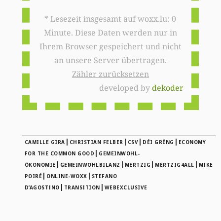
* Lesezeit insgesamt auf woxx.lu: 0
Minute. Diese Daten werden nur in
Ihrem Browser gespeichert und nicht
an unsere Server übertragen.
Zähler zurücksetzen
developed by
dekoder
|
|
|
|
CAMILLE GIRA
CHRISTIAN FELBER
CSV
DÉI GRÉNG
ECONOMY
|
FOR THE COMMON GOOD
GEMEINWOHL-
|
|
|
|
ÖKONOMIE
GEMEINWOHLBILANZ
MERTZIG
MERTZIG4ALL
MIKE
|
|
POIRÉ
ONLINE-WOXX
STEFANO
|
|
D’AGOSTINO
TRANSITION
WEBEXCLUSIVE