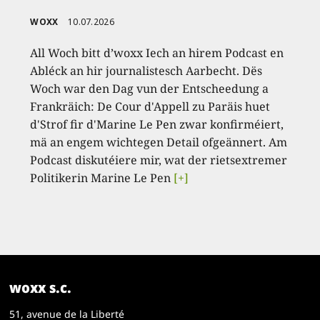
WOXX
10.07.2026
All Woch bitt d’woxx Iech an hirem Podcast en
Abléck an hir journalistesch Aarbecht. Dës
Woch war den Dag vun der Entscheedung a
Frankräich: De Cour d'Appell zu Paräis huet
d'Strof fir d'Marine Le Pen zwar konfirméiert,
mä an engem wichtegen Detail ofgeännert. Am
Podcast diskutéiere mir, wat der rietsextremer
Politikerin Marine Le Pen
[+]
woxx s.c.
51, avenue de la Liberté