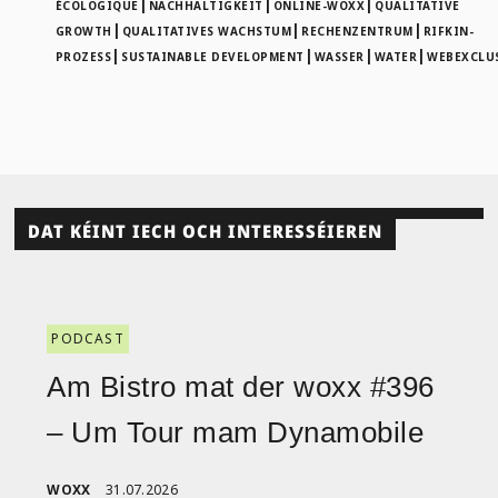
|
|
|
ÉCOLOGIQUE
NACHHALTIGKEIT
ONLINE-WOXX
QUALITATIVE
|
|
|
GROWTH
QUALITATIVES WACHSTUM
RECHENZENTRUM
RIFKIN-
|
|
|
|
PROZESS
SUSTAINABLE DEVELOPMENT
WASSER
WATER
WEBEXCLU
DAT KÉINT IECH OCH INTERESSÉIEREN
PODCAST
Am Bistro mat der woxx #396
– Um Tour mam Dynamobile
WOXX
31.07.2026