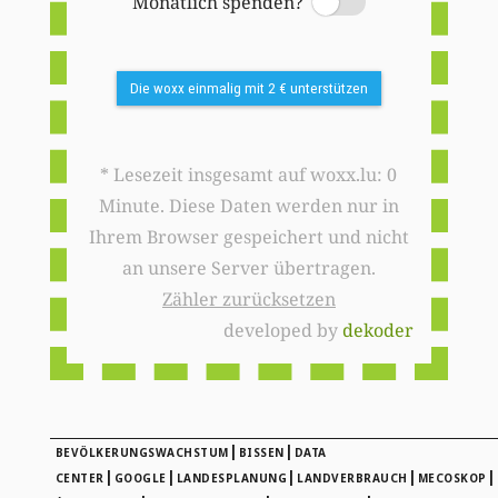
Monatlich spenden?
Switch
Die woxx einmalig mit 2 € unterstützen
* Lesezeit insgesamt auf woxx.lu: 0
Minute. Diese Daten werden nur in
Ihrem Browser gespeichert und nicht
an unsere Server übertragen.
Zähler zurücksetzen
developed by
dekoder
|
|
BEVÖLKERUNGSWACHSTUM
BISSEN
DATA
|
|
|
|
|
CENTER
GOOGLE
LANDESPLANUNG
LANDVERBRAUCH
MECOSKOP