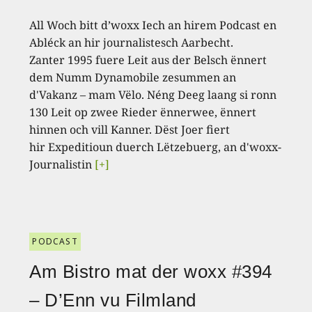
All Woch bitt d’woxx Iech an hirem Podcast en
Abléck an hir journalistesch Aarbecht.
Zanter 1995 fuere Leit aus der Belsch ënnert
dem Numm Dynamobile zesummen an
d'Vakanz – mam Vëlo. Néng Deeg laang si ronn
130 Leit op zwee Rieder ënnerwee, ënnert
hinnen och vill Kanner. Dëst Joer fiert
hir Expeditioun duerch Lëtzebuerg, an d'woxx-
Journalistin
[+]
PODCAST
Am Bistro mat der woxx #394
– D’Enn vu Filmland