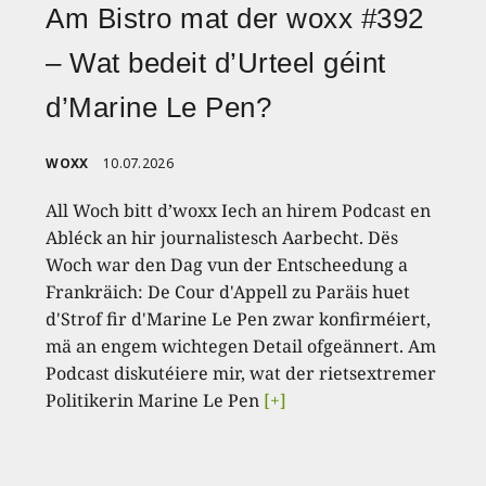
Am Bistro mat der woxx #392
– Wat bedeit d’Urteel géint
d’Marine Le Pen?
WOXX
10.07.2026
All Woch bitt d’woxx Iech an hirem Podcast en
Abléck an hir journalistesch Aarbecht. Dës
Woch war den Dag vun der Entscheedung a
Frankräich: De Cour d'Appell zu Paräis huet
d'Strof fir d'Marine Le Pen zwar konfirméiert,
mä an engem wichtegen Detail ofgeännert. Am
Podcast diskutéiere mir, wat der rietsextremer
Politikerin Marine Le Pen
[+]