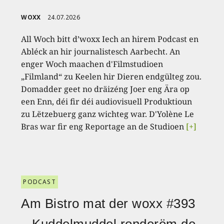
WOXX
24.07.2026
All Woch bitt d’woxx Iech an hirem Podcast en
Abléck an hir journalistesch Aarbecht. An
enger Woch maachen d'Filmstudioen
„Filmland“ zu Keelen hir Dieren endgülteg zou.
Domadder geet no dräizéng Joer eng Ära op
een Enn, déi fir déi audiovisuell Produktioun
zu Lëtzebuerg ganz wichteg war. D'Yolène Le
Bras war fir eng Reportage an de Studioen
[+]
PODCAST
Am Bistro mat der woxx #393
– Kuddelmuddel ronderëm de