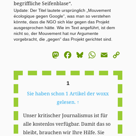
begriffliche Seifenblase“.
Update: Der Titel lautete ursprünglich „Mouvement
écologique gegen Google“, was man so verstehen
könnte, dass die NGO sich klar gegen das Projekt
ausgesprochen hätte. Wie im Text angeführt, ist dem
nicht so, der Mouvement hat nur Argumente
vorgebracht, die „gegen“ das Projekt gerichtet sind.
Mastodon
Facebook
Bluesky
WhatsA
Email
Co
Li
1
Sie haben schon 1 Artikel der woxx
gelesen.
↑
Unser kritischer Journalismus ist für
alle kostenlos verfügbar. Damit das so
bleibt, brauchen wir Ihre Hilfe. Sie