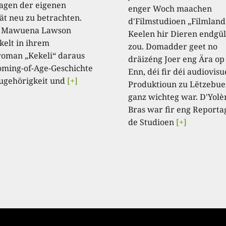
agen der eigenen
enger Woch maachen
tät neu zu betrachten.
d'Filmstudioen „Filmland
a Mawuena Lawson
Keelen hir Dieren endgül
kelt in ihrem
zou. Domadder geet no
oman „Kekeli“ daraus
dräizéng Joer eng Ära op
oming-of-Age-Geschichte
Enn, déi fir déi audiovisu
ugehörigkeit und
[+]
Produktioun zu Lëtzebue
ganz wichteg war. D'Yolè
Bras war fir eng Reporta
de Studioen
[+]