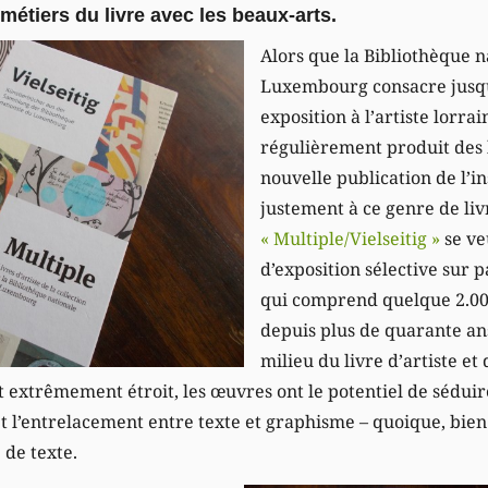
métiers du livre avec les beaux-arts.
Alors que la Bibliothèque n
Luxembourg consacre jusq
exposition à l’artiste lorrai
régulièrement produit des li
nouvelle publication de l’in
justement à ce genre de liv
« Multiple/Vielseitig »
se ve
d’exposition sélective sur p
qui comprend quelque 2.00
depuis plus de quarante ans
milieu du livre d’artiste et
t extrêmement étroit, les œuvres ont le potentiel de séduir
et l’entrelacement entre texte et graphisme – quoique, bie
 de texte.