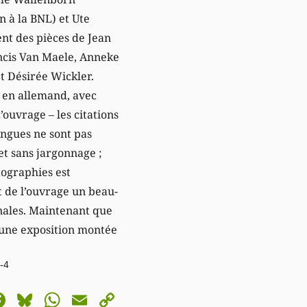
n à la BNL) et Ute
t des pièces de Jean
ncis Van Maele, Anneke
 Désirée Wickler.
t en allemand, avec
’ouvrage – les citations
langues ne sont pas
et sans jargonnage ;
tographies est
t de l’ouvrage un beau-
rnales. Maintenant que
r une exposition montée
8-4
astodon
Facebook
Bluesky
WhatsApp
Email
Copy