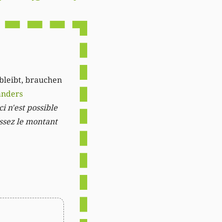
Link
 bleibt, brauchen
anders
i n'est possible
issez le montant