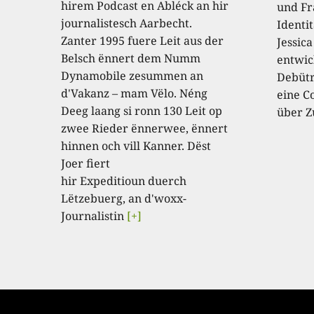
hirem Podcast en Abléck an hir
und Fr
journalistesch Aarbecht.
Identi
Zanter 1995 fuere Leit aus der
Jessic
Belsch ënnert dem Numm
entwic
Dynamobile zesummen an
Debütr
d'Vakanz – mam Vëlo. Néng
eine C
Deeg laang si ronn 130 Leit op
über Z
zwee Rieder ënnerwee, ënnert
hinnen och vill Kanner. Dëst
Joer fiert
hir Expeditioun duerch
Lëtzebuerg, an d'woxx-
Journalistin
[+]