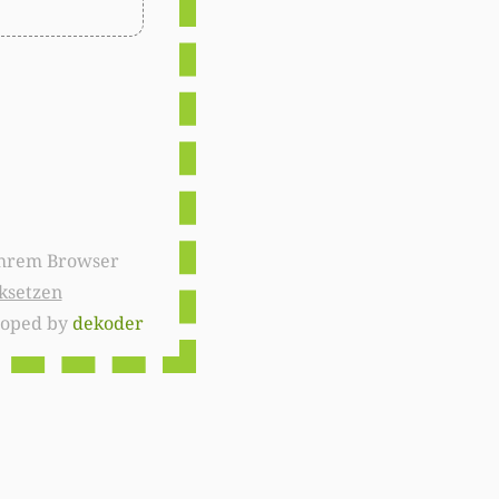
ksetzen
loped by
dekoder