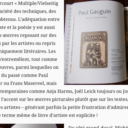
court « Multiple/Vielseitig
variété des techniques, des
 obtenus. L’adéquation entre
ste et la poésie y est aussi
es œuvres reposant sur des
s par les artistes ou repris
niquement littéraires. Les
 s’entremêlent, tout comme
œuvres, parmi lesquelles on
s du passé comme Paul
r ou Frans Masereel, mais
ntemporaines comme Anja Harms, Joël Leick toujours ou Jo
’accent sur les œuvres picturales plutôt que sur les textes,
s artistes – générant parfois la petite frustration d’admir
le terme même de livre d’artiste est explicite !
Du côté grand-ducal, Mich