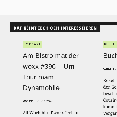
DAT KÉINT IECH OCH INTERESSÉIEREN
PODCAST
KULTU
Am Bistro mat der
Buch
woxx #396 – Um
SARA T
Tour mam
Kekeli
Dynamobile
der Ge
beschäf
Cousin
WOXX
31.07.2026
kommt,
All Woch bitt d’woxx Iech an
Vergan