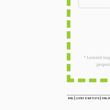
* Lesezeit insgesamt auf woxx.lu: 
gespei
|
|
BNL
LIVRE D'ARTISTE
ONLI