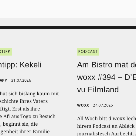
RTIPP
PODCAST
tipp: Kekeli
Am Bistro mat d
woxx #394 – D’
RAPP
31.07.2026
vu Filmland
 hat sich bislang kaum mit
schichte ihres Vaters
WOXX
24.07.2026
tigt. Erst als ihre
e Afi aus Togo zu Besuch
All Woch bitt d’woxx Iec
 beginnt sie, die
hirem Podcast en Abléck 
genheit ihrer Familie
journalistesch Aarbecht.