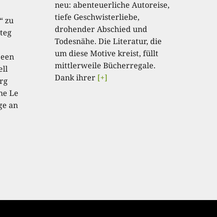
neu: abenteuerliche Autoreise,
tiefe Geschwisterliebe,
“ zu
drohender Abschied und
teg
Todesnähe. Die Literatur, die
um diese Motive kreist, füllt
 een
mittlerweile Bücherregale.
ell
Dank ihrer
[+]
rg
ne Le
ge an