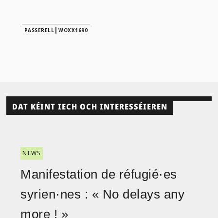
|
PASSERELL
WOXX1690
DAT KÉINT IECH OCH INTERESSÉIEREN
NEWS
Manifestation de réfugié·es
syrien·nes : « No delays any
more ! »