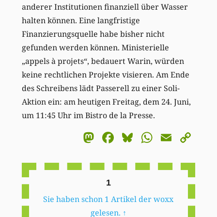
anderer Institutionen finanziell über Wasser
halten können. Eine langfristige
Finanzierungsquelle habe bisher nicht
gefunden werden können. Ministerielle
„appels à projets“, bedauert Warin, würden
keine rechtlichen Projekte visieren. Am Ende
des Schreibens lädt Passerell zu einer Soli-
Aktion ein: am heutigen Freitag, dem 24. Juni,
um 11:45 Uhr im Bistro de la Presse.
Mastodon
Facebook
Bluesky
WhatsA
Email
Co
Li
1
Sie haben schon 1 Artikel der woxx
gelesen.
↑