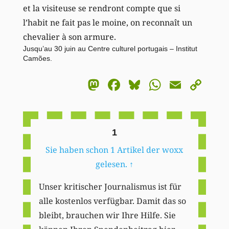
et la visiteuse se rendront compte que si
l’habit ne fait pas le moine, on reconnaît un
chevalier à son armure.
Jusqu’au 30 juin au Centre culturel portugais – Institut
Camões.
Mastodon
Facebook
Bluesky
WhatsA
Email
Co
Li
1
Sie haben schon 1 Artikel der woxx
gelesen.
↑
Unser kritischer Journalismus ist für
alle kostenlos verfügbar. Damit das so
bleibt, brauchen wir Ihre Hilfe. Sie