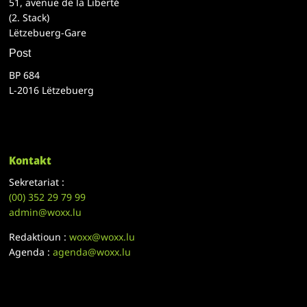
51, avenue de la Liberté
(2. Stack)
Lëtzebuerg-Gare
Post
BP 684
L-2016 Lëtzebuerg
Kontakt
Sekretariat :
(00)
352 29 79 99
admin@woxx.lu
Redaktioun :
woxx@woxx.lu
Agenda :
agenda@woxx.lu