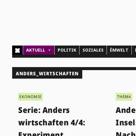
AKTUELL
POLITIK
SOZIALES
ËMWELT
ANDERS_WIRTSCHAFTEN
EKONOMIE
THEMA
Serie: Anders
Ande
wirtschaften 4/4:
Insel
Experiment
Nach