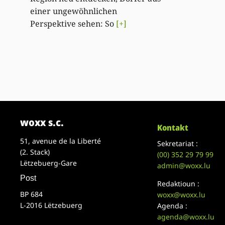
einer ungewöhnlichen
Perspektive sehen: So
[+]
woxx s.c.
Kontakt
51, avenue de la Liberté
Sekretariat :
(2. Stack)
(00)
352 29 79 99
Lëtzebuerg-Gare
admin@woxx.lu
Post
Redaktioun :
BP 684
woxx@woxx.lu
L-2016 Lëtzebuerg
Agenda :
agenda@woxx.lu