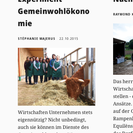
Gemeinwohlökono
RAYMOND 
mie
STÉPHANIE MAJERUS
22.10.2015
Das her
Wirtscha
stellen -
Ansätze. 
auf der 
Wirtschaften Unternehmen stets
Rampenli
eigennützig? Nicht unbedingt,
Equilënst
auch sie können im Dienste des