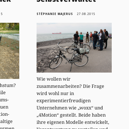
15
STÉPHANIE MAJERUS
27.08.2015
Wie wollen wir
chstum?
zusammenarbeiten? Die Frage
ile
wird wohl nur in
ums-
experimentierfreudigen
euen
Unternehmen wie „woxx“ und
tion-
„4Motion“ gestellt. Beide haben
altige
ihre eigenen Modelle entwickelt,
formen.