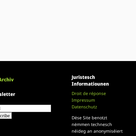
Juristesch
Archiv
Informatiounen
Droit de réponse
letter
Impressum
Datenschutz
Dëse Site benotzt
nëmmen technesch
néideg an anonymiséiert