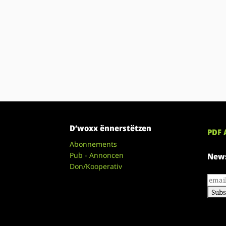
D’woxx ënnerstëtzen
PDF 
Abonnements
Pub - Annoncen
News
Don/Kooperativ