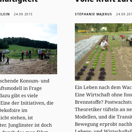
KLEIN
24.09.2015
STÉPHANIE MAJERUS
24.09.20
rschende Konsum- und
Ein Leben nach dem Wa
ftsmodell in Frage
Eine Wirtschaft ohne foss
 dazu gibt es viele
Brennstoffe? Postwachst
Eine der Initiativen, die
Theoretiker tüfteln an n
Oekofoire im
Modellen, und die Transi
cht stehen, ist
Bewegung erprobt nachh
er. Junglinster ist doch
Lebens- und Wirtschafts