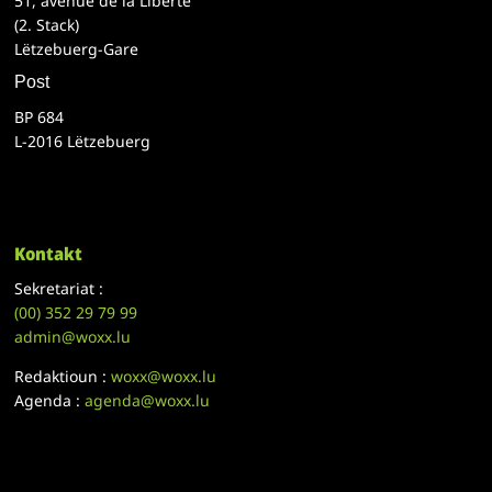
51, avenue de la Liberté
(2. Stack)
Lëtzebuerg-Gare
Post
BP 684
L-2016 Lëtzebuerg
Kontakt
Sekretariat :
(00)
352 29 79 99
admin@woxx.lu
Redaktioun :
woxx@woxx.lu
Agenda :
agenda@woxx.lu