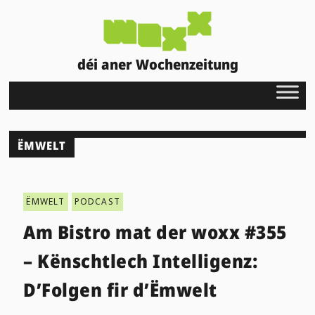
déi aner Wochenzeitung
ËMWELT
ËMWELT
PODCAST
Am Bistro mat der woxx #355
– Kënschtlech Intelligenz:
D’Folgen fir d’Ëmwelt