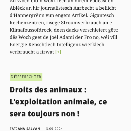
All Woch bitt d’woxx Iech an hirem Podcast en
Abléck an hir journalistesch Aarbecht a beliicht
d’Hannergrënn vun engem Artikel. Gigantesch
Rechenzentren, risege Stroumverbrauch an e
Klimafoussofdrock, deen dacks verschleiert gëtt:
dës Woch geet de Joël Adami der Fro no, wéi vill
Energie Kënschtlech Intelligenz wierklech
verbraucht a firwat
[+]
DÉIERERECHTER
Droits des animaux :
L’exploitation animale, ce
sera toujours non !
TATIANA SALVAN
13.09.2024