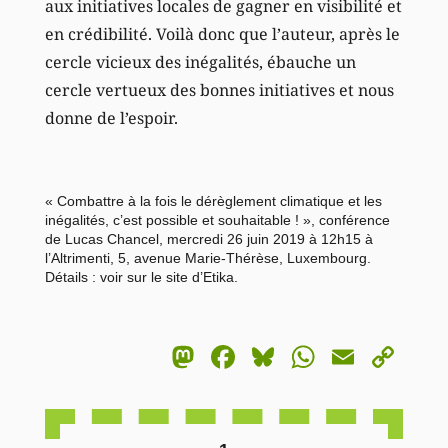
aux initiatives locales de gagner en visibilité et
en crédibilité. Voilà donc que l’auteur, après le
cercle vicieux des inégalités, ébauche un
cercle vertueux des bonnes initiatives et nous
donne de l’espoir.
« Combattre à la fois le dérèglement climatique et les
inégalités, c’est possible et souhaitable ! », conférence
de Lucas Chancel, mercredi 26 juin 2019 à 12h15 à
l’Altrimenti, 5, avenue Marie-Thérèse, Luxembourg.
Détails :
voir sur le site d’Etika
.
Mastodon
Facebook
Bluesky
WhatsA
Email
Co
Li