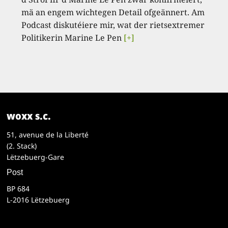
mä an engem wichtegen Detail ofgeännert. Am
Podcast diskutéiere mir, wat der rietsextremer
Politikerin Marine Le Pen
[+]
woxx s.c.
51, avenue de la Liberté
(2. Stack)
Lëtzebuerg-Gare
Post
BP 684
L-2016 Lëtzebuerg