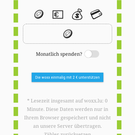
🪙
💶
💰
💳
🪙
Monatlich spenden?
Switch
Die woxx einmalig mit 2 € unterstützen
* Lesezeit insgesamt auf woxx.lu: 0
Minute. Diese Daten werden nur in
Ihrem Browser gespeichert und nicht
an unsere Server übertragen.
Zähler zurücksetzen