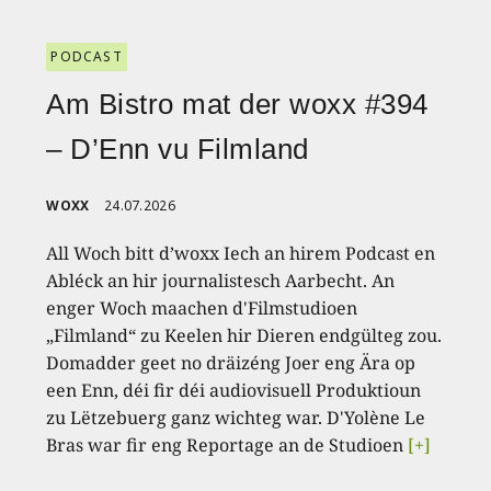
PODCAST
Am Bistro mat der woxx #394
– D’Enn vu Filmland
WOXX
24.07.2026
All Woch bitt d’woxx Iech an hirem Podcast en
Abléck an hir journalistesch Aarbecht. An
enger Woch maachen d'Filmstudioen
„Filmland“ zu Keelen hir Dieren endgülteg zou.
Domadder geet no dräizéng Joer eng Ära op
een Enn, déi fir déi audiovisuell Produktioun
zu Lëtzebuerg ganz wichteg war. D'Yolène Le
Bras war fir eng Reportage an de Studioen
[+]