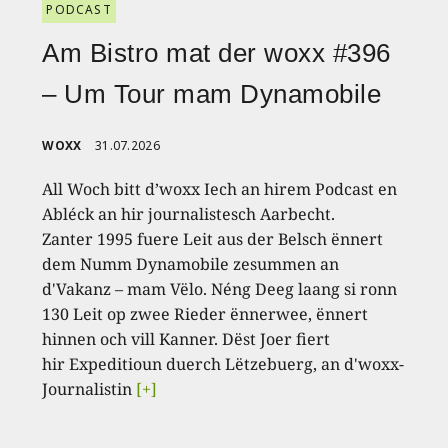
PODCAST
Am Bistro mat der woxx #396
– Um Tour mam Dynamobile
WOXX
31.07.2026
All Woch bitt d’woxx Iech an hirem Podcast en
Abléck an hir journalistesch Aarbecht.
Zanter 1995 fuere Leit aus der Belsch ënnert
dem Numm Dynamobile zesummen an
d'Vakanz – mam Vëlo. Néng Deeg laang si ronn
130 Leit op zwee Rieder ënnerwee, ënnert
hinnen och vill Kanner. Dëst Joer fiert
hir Expeditioun duerch Lëtzebuerg, an d'woxx-
Journalistin
[+]