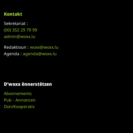
Kontakt
Sekretariat :
(00)
352 29 79 99
admin@woxx.lu
Redaktioun :
woxx@woxx.lu
Agenda :
agenda@woxx.lu
D’woxx ënnerstëtzen
Abonnements
Pub - Annoncen
Don/Kooperativ