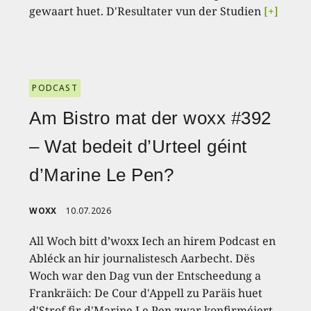
gewaart huet. D'Resultater vun der Studien
[+]
PODCAST
Am Bistro mat der woxx #392
– Wat bedeit d’Urteel géint
d’Marine Le Pen?
WOXX
10.07.2026
All Woch bitt d’woxx Iech an hirem Podcast en
Abléck an hir journalistesch Aarbecht. Dës
Woch war den Dag vun der Entscheedung a
Frankräich: De Cour d'Appell zu Paräis huet
d'Strof fir d'Marine Le Pen zwar konfirméiert,