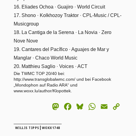
16. Eliades Ochoa · Guajiro · World Circuit
17. Shono · Kolkhozoy Traktor · CPL-Music / CPL-
Musicgroup
18. La Cantiga de la Serena · La Novia · Zero
Nove Nove
19. Cantares del Pacífico · Aguajes de Mar y
Manglar · Chaco World Music
20. Matthieu Saglio · Voices · ACT
Die TWMC TOP 20/40 bei:
http://www.transglobalwmc.com/
und bei Facebook
„Mondophon auf Radio ARA“
und
www.woxx.lu/author/Klopottek
.
Mastodon
Facebook
Bluesky
WhatsA
Email
Co
Lin
|
WILLIS TIPPS
WOXX1748