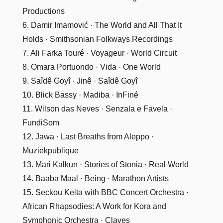
Productions
6. Damir Imamović · The World and All That It
Holds · Smithsonian Folkways Recordings
7. Ali Farka Touré · Voyageur · World Circuit
8. Omara Portuondo · Vida · One World
9. Saîdê Goyî · Jinê · Saîdê Goyî
10. Blick Bassy · Madiba · InFiné
11. Wilson das Neves · Senzala e Favela ·
FundiSom
12. Jawa · Last Breaths from Aleppo ·
Muziekpublique
13. Mari Kalkun · Stories of Stonia · Real World
14. Baaba Maal · Being · Marathon Artists
15. Seckou Keita with BBC Concert Orchestra ·
African Rhapsodies: A Work for Kora and
Symphonic Orchestra · Claves