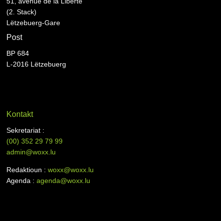
51, avenue de la Liberté
(2. Stack)
Lëtzebuerg-Gare
Post
BP 684
L-2016 Lëtzebuerg
Kontakt
Sekretariat :
(00)
352 29 79 99
admin@woxx.lu
Redaktioun :
woxx@woxx.lu
Agenda :
agenda@woxx.lu