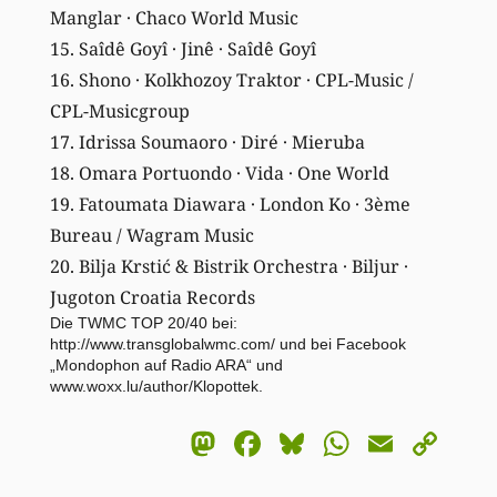
Manglar · Chaco World Music
15. Saîdê Goyî · Jinê · Saîdê Goyî
16. Shono · Kolkhozoy Traktor · CPL-Music /
CPL-Musicgroup
17. Idrissa Soumaoro · Diré · Mieruba
18. Omara Portuondo · Vida · One World
19. Fatoumata Diawara · London Ko · 3ème
Bureau / Wagram Music
20. Bilja Krstić & Bistrik Orchestra · Biljur ·
Jugoton Croatia Records
Die TWMC TOP 20/40 bei:
http://www.transglobalwmc.com/
und bei Facebook
„Mondophon auf Radio ARA“
und
www.woxx.lu/author/Klopottek
.
Mastodon
Facebook
Bluesky
WhatsA
Email
Co
Li