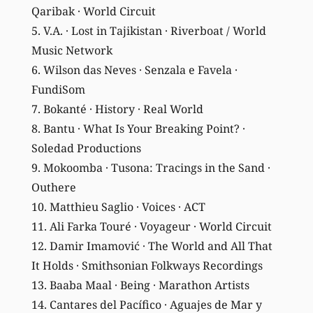
Qaribak · World Circuit
5. V.A. · Lost in Tajikistan · Riverboat / World
Music Network
6. Wilson das Neves · Senzala e Favela ·
FundiSom
7. Bokanté · History · Real World
8. Bantu · What Is Your Breaking Point? ·
Soledad Productions
9. Mokoomba · Tusona: Tracings in the Sand ·
Outhere
10. Matthieu Saglio · Voices · ACT
11. Ali Farka Touré · Voyageur · World Circuit
12. Damir Imamović · The World and All That
It Holds · Smithsonian Folkways Recordings
13. Baaba Maal · Being · Marathon Artists
14. Cantares del Pacífico · Aguajes de Mar y