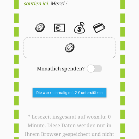
soutien ici
. Merci ! .
🪙
💶
💰
💳
🪙
Monatlich spenden?
Switch
Die woxx einmalig mit 2 € unterstützen
* Lesezeit insgesamt auf woxx.lu: 0
Minute. Diese Daten werden nur in
Ihrem Browser gespeichert und nicht