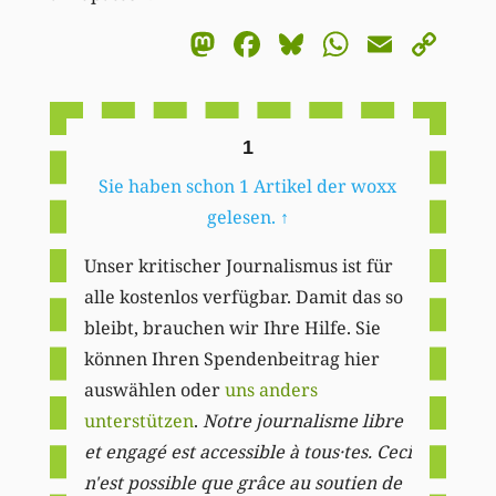
Mastodon
Facebook
Bluesky
WhatsA
Email
Co
Li
1
Sie haben schon 1 Artikel der woxx
gelesen.
↑
Unser kritischer Journalismus ist für
alle kostenlos verfügbar. Damit das so
bleibt, brauchen wir Ihre Hilfe. Sie
können Ihren Spendenbeitrag hier
auswählen oder
uns anders
unterstützen
.
Notre journalisme libre
et engagé est accessible à tous·tes. Ceci
n'est possible que grâce au soutien de