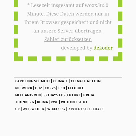
* Lesezeit insgesamt auf woxx.lu: 0
Minute. Diese Daten werden nur in
Ihrem Browser gespeichert und nicht
an unsere Server übertragen.
Zähler zurücksetzen
developed by
dekoder
|
|
CAROLINA SCHMIDT
CLIMATE
CLIMATE ACTION
|
|
|
|
NETWORK
CO2
COP25
ECO
FLEXIBLE
|
|
MECHANISMEN
FRIDAYS FOR FUTURE
GRETA
|
|
|
THUNBERG
KLIMA
RWE
WE DONT SHUT
|
|
|
UP
WEISWEILER
WOXX1557
ZIVILGESELLSCHAFT