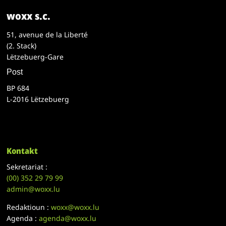
woxx s.c.
51, avenue de la Liberté
(2. Stack)
Lëtzebuerg-Gare
Post
BP 684
L-2016 Lëtzebuerg
Kontakt
Sekretariat :
(00)
352 29 79 99
admin@woxx.lu
Redaktioun :
woxx@woxx.lu
Agenda :
agenda@woxx.lu