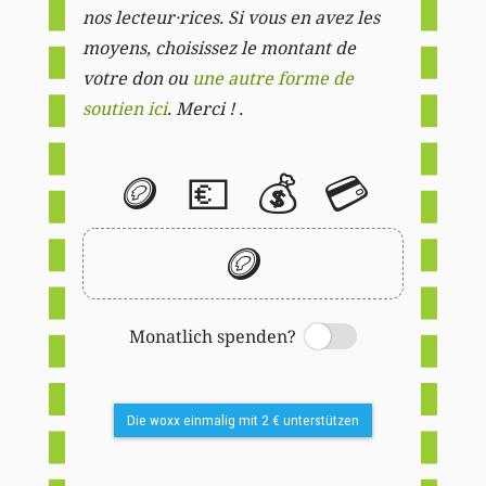
nos lecteur·rices. Si vous en avez les
moyens, choisissez le montant de
votre don ou
une autre forme de
soutien ici
. Merci ! .
🪙
💶
💰
💳
🪙
Monatlich spenden?
Switch
Die woxx einmalig mit 2 € unterstützen