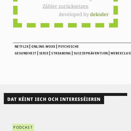
Zähler zurücksetzen
developed by
dekoder
|
|
NETFLIX
ONLINE-WOXX
PSYCHISCHE
|
|
|
|
GESUNDHEIT
SERIE
STREAMING
SUIZIDPRÄVENTION
WEBEXCLUS
DAT KÉINT IECH OCH INTERESSÉIEREN
PODCAST