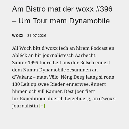
Am Bistro mat der woxx #396
– Um Tour mam Dynamobile
WOXX
31.07.2026
All Woch bitt d’woxx Iech an hirem Podcast en
Abléck an hir journalistesch Aarbecht.
Zanter 1995 fuere Leit aus der Belsch ënnert
dem Numm Dynamobile zesummen an
d'Vakanz – mam Vëlo. Néng Deeg laang si ronn
130 Leit op zwee Rieder ënnerwee, ënnert
hinnen och vill Kanner. Dëst Joer fiert
hir Expeditioun duerch Lëtzebuerg, an d'woxx-
Journalistin
[+]