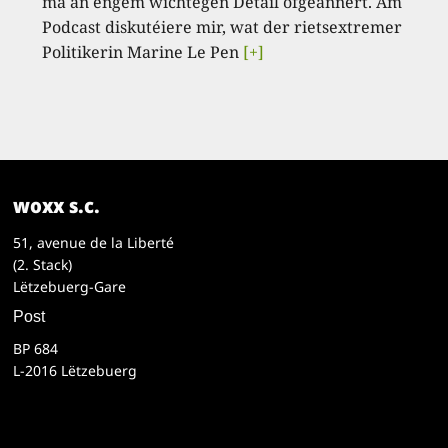
mä an engem wichtegen Detail ofgeännert. Am
Podcast diskutéiere mir, wat der rietsextremer
Politikerin Marine Le Pen
[+]
woxx s.c.
51, avenue de la Liberté
(2. Stack)
Lëtzebuerg-Gare
Post
BP 684
L-2016 Lëtzebuerg