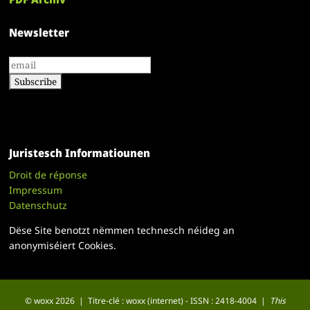
Newsletter
Juristesch Informatiounen
Droit de réponse
Impressum
Datenschutz
Dëse Site benotzt nëmmen technesch néideg an
anonymiséiert Cookies.
© woxx 2026 | Titre-clé : woxx (internet) - ISSN : 2418-4004 |
This