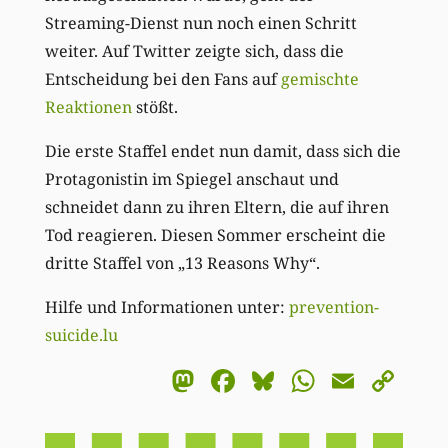
Streaming-Dienst nun noch einen Schritt
weiter. Auf Twitter zeigte sich, dass die
Entscheidung bei den Fans auf
gemischte
Reaktionen
stößt.
Die erste Staffel endet nun damit, dass sich die
Protagonistin im Spiegel anschaut und
schneidet dann zu ihren Eltern, die auf ihren
Tod reagieren. Diesen Sommer erscheint die
dritte Staffel von „13 Reasons Why“.
Hilfe und Informationen unter:
prevention-
suicide.lu
Mastodon
Facebook
Bluesky
WhatsA
Email
Co
Li