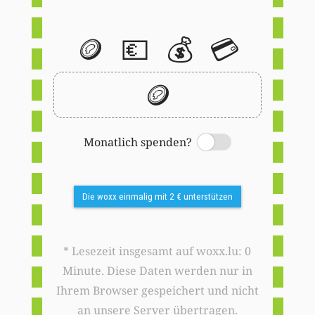
🪙
💶
💰
💳
🪙
Monatlich spenden?
Switch
Die woxx einmalig mit 2 € unterstützen
* Lesezeit insgesamt auf woxx.lu: 0
Minute. Diese Daten werden nur in
Ihrem Browser gespeichert und nicht
an unsere Server übertragen.