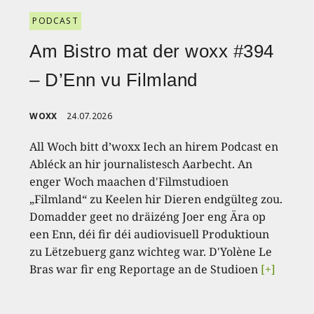
PODCAST
Am Bistro mat der woxx #394
– D’Enn vu Filmland
WOXX
24.07.2026
All Woch bitt d’woxx Iech an hirem Podcast en
Abléck an hir journalistesch Aarbecht. An
enger Woch maachen d'Filmstudioen
„Filmland“ zu Keelen hir Dieren endgülteg zou.
Domadder geet no dräizéng Joer eng Ära op
een Enn, déi fir déi audiovisuell Produktioun
zu Lëtzebuerg ganz wichteg war. D'Yolène Le
Bras war fir eng Reportage an de Studioen
[+]