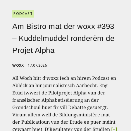
PODCAST
Am Bistro mat der woxx #393
– Kuddelmuddel ronderëm de
Projet Alpha
WOXX
17.07.2026
All Woch bitt d’woxx Iech an hirem Podcast en
Abléck an hir journalistesch Aarbecht. Eng
Etüd iwwert de Pilotprojet Alpha vun der
franséischer Alphabetiséierung an der
Grondschoul huet fir vill Debatte gesuergt.
Virum allem well de Bildungsministère mat
der Publicatioun vun der Etude ee puer méint
gewaart huet. D'Resultater vun der Studien
[+]