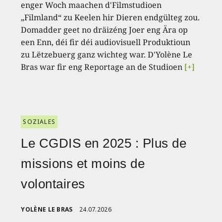
enger Woch maachen d'Filmstudioen
„Filmland“ zu Keelen hir Dieren endgülteg zou.
Domadder geet no dräizéng Joer eng Ära op
een Enn, déi fir déi audiovisuell Produktioun
zu Lëtzebuerg ganz wichteg war. D'Yolène Le
Bras war fir eng Reportage an de Studioen
[+]
SOZIALES
Le CGDIS en 2025 : Plus de
missions et moins de
volontaires
YOLÈNE LE BRAS
24.07.2026