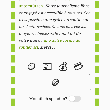
unterstützen
.
Notre journalisme libre
et engagé est accessible à tous·tes. Ceci
n'est possible que grâce au soutien de
nos lecteur·rices. Si vous en avez les
moyens, choisissez le montant de
votre don ou
une autre forme de
soutien ici
. Merci ! .
🪙
💶
💰
💳
🪙
Monatlich spenden?
Switch