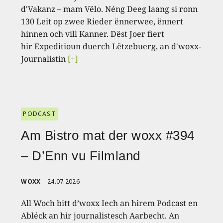
d'Vakanz – mam Vëlo. Néng Deeg laang si ronn
130 Leit op zwee Rieder ënnerwee, ënnert
hinnen och vill Kanner. Dëst Joer fiert
hir Expeditioun duerch Lëtzebuerg, an d'woxx-
Journalistin
[+]
PODCAST
Am Bistro mat der woxx #394
– D’Enn vu Filmland
WOXX
24.07.2026
All Woch bitt d’woxx Iech an hirem Podcast en
Abléck an hir journalistesch Aarbecht. An