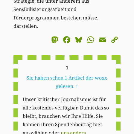
Strategie, die unter anderem aus
Sensibilisierungsarbeit und
Förderprogrammen bestehen müsse,
darstellen.
Mastodon
Facebook
Bluesky
WhatsA
Email
Co
Li
1
Sie haben schon 1 Artikel der woxx
gelesen.
↑
Unser kritischer Journalismus ist für
alle kostenlos verfügbar. Damit das so
bleibt, brauchen wir Ihre Hilfe. Sie
können Ihren Spendenbeitrag hier
auswählen oder
uns anders