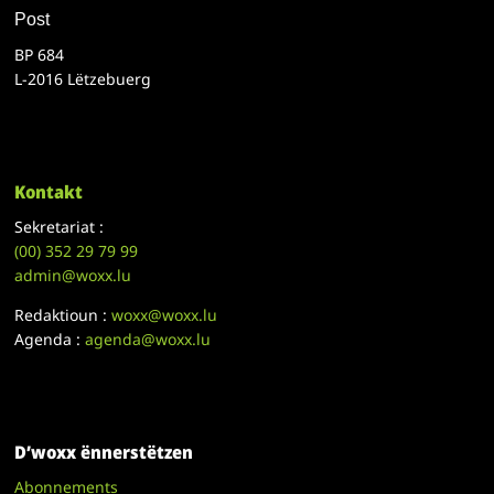
Post
BP 684
L-2016 Lëtzebuerg
Kontakt
Sekretariat :
(00)
352 29 79 99
admin@woxx.lu
Redaktioun :
woxx@woxx.lu
Agenda :
agenda@woxx.lu
D’woxx ënnerstëtzen
Abonnements