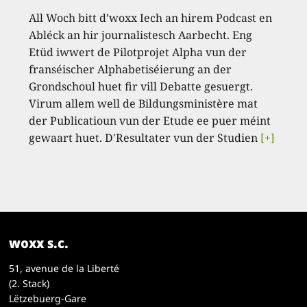
All Woch bitt d’woxx Iech an hirem Podcast en
Abléck an hir journalistesch Aarbecht. Eng
Etüd iwwert de Pilotprojet Alpha vun der
franséischer Alphabetiséierung an der
Grondschoul huet fir vill Debatte gesuergt.
Virum allem well de Bildungsministère mat
der Publicatioun vun der Etude ee puer méint
gewaart huet. D'Resultater vun der Studien
[+]
woxx s.c.
51, avenue de la Liberté
(2. Stack)
Lëtzebuerg-Gare