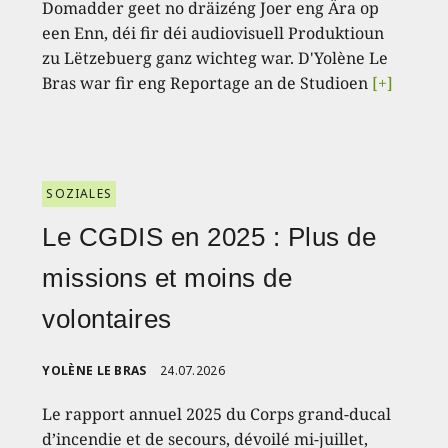
Domadder geet no dräizéng Joer eng Ära op
een Enn, déi fir déi audiovisuell Produktioun
zu Lëtzebuerg ganz wichteg war. D'Yolène Le
Bras war fir eng Reportage an de Studioen
[+]
SOZIALES
Le CGDIS en 2025 : Plus de
missions et moins de
volontaires
YOLÈNE LE BRAS
24.07.2026
Le rapport annuel 2025 du Corps grand-ducal
d’incendie et de secours, dévoilé mi-juillet,