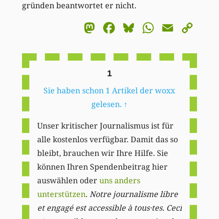
gründen beantwortet er nicht.
Mastodon
Facebook
Bluesky
WhatsA
Email
Co
Li
1
Sie haben schon 1 Artikel der woxx
gelesen.
↑
Unser kritischer Journalismus ist für
alle kostenlos verfügbar. Damit das so
bleibt, brauchen wir Ihre Hilfe. Sie
können Ihren Spendenbeitrag hier
auswählen oder
uns anders
unterstützen
.
Notre journalisme libre
et engagé est accessible à tous·tes. Ceci