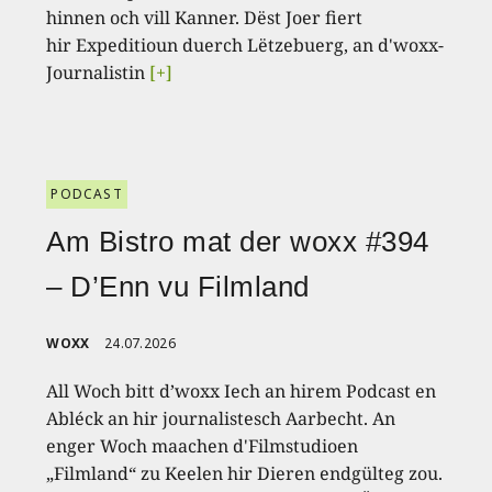
hinnen och vill Kanner. Dëst Joer fiert
hir Expeditioun duerch Lëtzebuerg, an d'woxx-
Journalistin
[+]
PODCAST
Am Bistro mat der woxx #394
– D’Enn vu Filmland
WOXX
24.07.2026
All Woch bitt d’woxx Iech an hirem Podcast en
Abléck an hir journalistesch Aarbecht. An
enger Woch maachen d'Filmstudioen
„Filmland“ zu Keelen hir Dieren endgülteg zou.