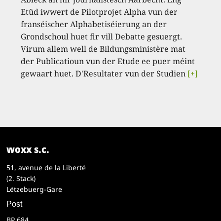
Etüd iwwert de Pilotprojet Alpha vun der
franséischer Alphabetiséierung an der
Grondschoul huet fir vill Debatte gesuergt.
Virum allem well de Bildungsministère mat
der Publicatioun vun der Etude ee puer méint
gewaart huet. D'Resultater vun der Studien
[+]
woxx s.c.
51, avenue de la Liberté
(2. Stack)
Lëtzebuerg-Gare
Post
BP 684