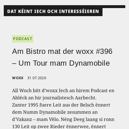
DAT KÉINT IECH OCH INTERESSÉIEREN
PODCAST
Am Bistro mat der woxx #396
– Um Tour mam Dynamobile
WOXX
31.07.2026
All Woch bitt d’woxx Iech an hirem Podcast en
Abléck an hir journalistesch Aarbecht.
Zanter 1995 fuere Leit aus der Belsch ënnert
dem Numm Dynamobile zesummen an
d'Vakanz – mam Vëlo. Néng Deeg laang si ronn
130 Leit op zwee Rieder ënnerwee, ënnert