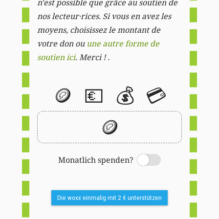
n'est possible que grâce au soutien de
nos lecteur·rices. Si vous en avez les
moyens, choisissez le montant de
votre don ou
une autre forme de
soutien ici
. Merci ! .
🪙
💶
💰
💳
🪙
Monatlich spenden?
Switch
Die woxx einmalig mit 2 € unterstützen