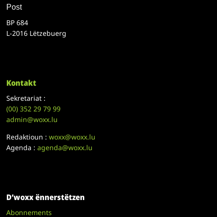
Post
BP 684
L-2016 Lëtzebuerg
Kontakt
Sekretariat :
(00)
352 29 79 99
admin@woxx.lu
Redaktioun :
woxx@woxx.lu
Agenda :
agenda@woxx.lu
D’woxx ënnerstëtzen
Abonnements