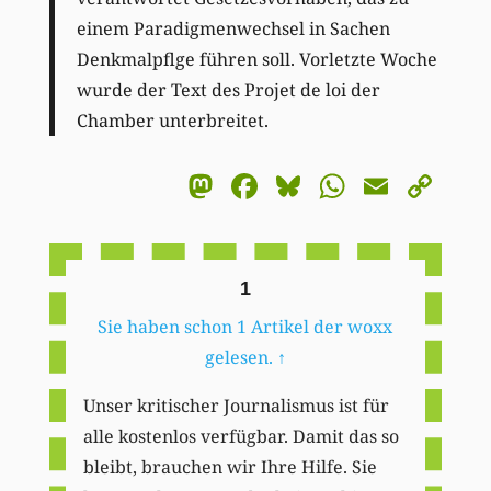
einem Paradigmenwechsel in Sachen
Denkmalpflge führen soll. Vorletzte Woche
wurde der Text des Projet de loi der
Chamber unterbreitet.
Mastodon
Facebook
Bluesky
WhatsA
Email
Co
Li
1
Sie haben schon 1 Artikel der woxx
gelesen.
↑
Unser kritischer Journalismus ist für
alle kostenlos verfügbar. Damit das so
bleibt, brauchen wir Ihre Hilfe. Sie