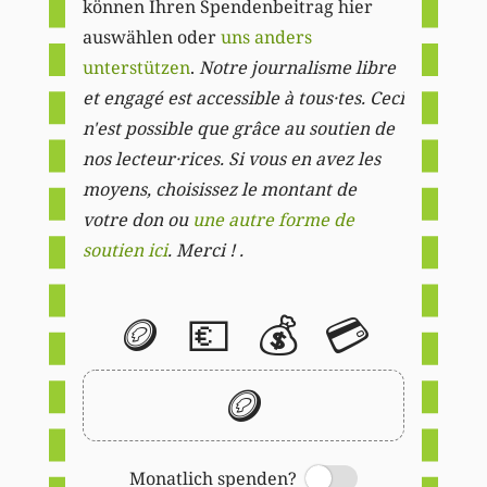
können Ihren Spendenbeitrag hier
auswählen oder
uns anders
unterstützen
.
Notre journalisme libre
et engagé est accessible à tous·tes. Ceci
n'est possible que grâce au soutien de
nos lecteur·rices. Si vous en avez les
moyens, choisissez le montant de
votre don ou
une autre forme de
soutien ici
. Merci ! .
🪙
💶
💰
💳
🪙
Monatlich spenden?
Switch