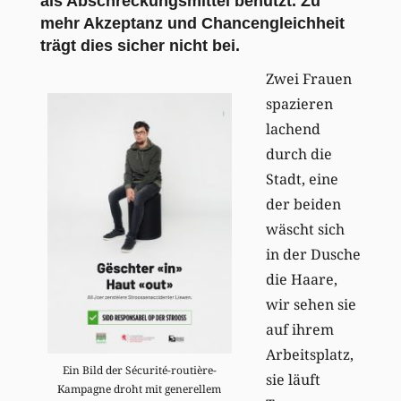
als Abschreckungsmittel benutzt. Zu
mehr Akzeptanz und Chancengleichheit
trägt dies sicher nicht bei.
Zwei Frauen
spazieren
lachend
durch die
Stadt, eine
der beiden
wäscht sich
in der Dusche
die Haare,
wir sehen sie
auf ihrem
Arbeitsplatz,
Ein Bild der Sécurité-routière-
sie läuft
Kampagne droht mit generellem