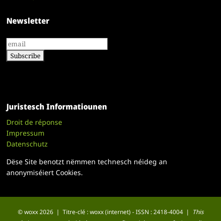
Newsletter
Juristesch Informatiounen
Droit de réponse
Impressum
Datenschutz
Dëse Site benotzt nëmmen technesch néideg an
anonymiséiert Cookies.
© woxx 2026 | Titre-clé : woxx (internet) - ISSN : 2418-4004 |
This