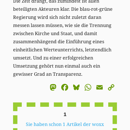
Die Zeit drängt, das zumindest ist allen
beteiligten Akteuren klar. Die blau-rot-grüne
Regierung wird sich nicht zuletzt daran
messen lassen müssen, wie sie die Trennung
zwischen Kirche und Staat, und damit
zusammenhängend die Einführung eines
einheitlichen Werteunterrichts, letztendlich
umsetzt. Und zu einer erfolgreichen
Umsetzung gehört nun einmal auch ein
gewisser Grad an Transparenz.
Mastodon
Facebook
Bluesky
WhatsA
Email
Co
Li
1
Sie haben schon 1 Artikel der woxx