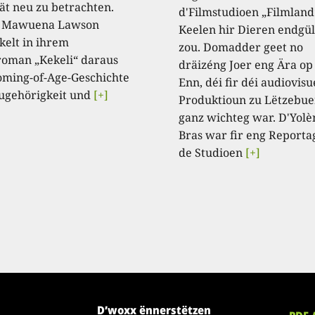
tät neu zu betrachten.
d'Filmstudioen „Filmland
a Mawuena Lawson
Keelen hir Dieren endgül
kelt in ihrem
zou. Domadder geet no
oman „Kekeli“ daraus
dräizéng Joer eng Ära op
oming-of-Age-Geschichte
Enn, déi fir déi audiovisu
ugehörigkeit und
[+]
Produktioun zu Lëtzebue
ganz wichteg war. D'Yolè
Bras war fir eng Reporta
de Studioen
[+]
D’woxx ënnerstëtzen