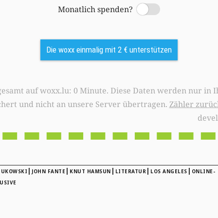
Monatlich spenden?
Switch
Die woxx einmalig mit 2 € unterstützen
0 Minute. Diese Daten werden nur in Ihrem Browser
chert und nicht an unsere Server übertragen.
Zähler zurüc
deve
|
|
|
|
|
BUKOWSKI
JOHN FANTE
KNUT HAMSUN
LITERATUR
LOS ANGELES
ONLINE-
USIVE