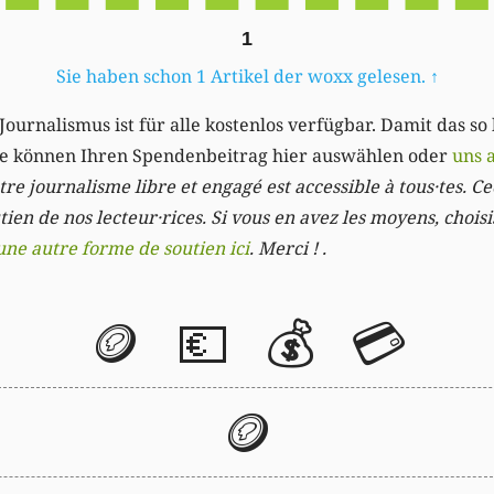
1
Sie haben schon 1 Artikel der woxx gelesen.
↑
Journalismus ist für alle kostenlos verfügbar. Damit das so
Sie können Ihren Spendenbeitrag hier auswählen oder
uns 
re journalisme libre et engagé est accessible à tous·tes. Cec
ien de nos lecteur·rices. Si vous en avez les moyens, chois
une autre forme de soutien ici
. Merci ! .
🪙
💶
💰
💳
🪙