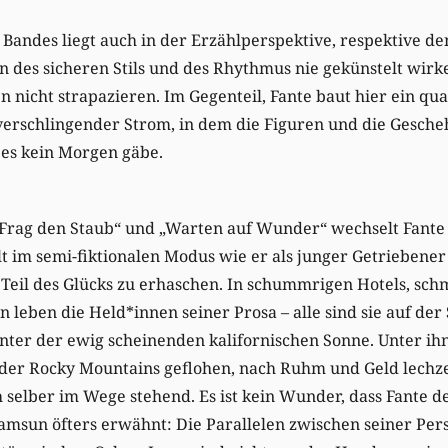
n Bandes liegt auch in der Erzählperspektive, respektive d
en des sicheren Stils und des Rhythmus nie gekünstelt wirk
 nicht strapazieren. Im Gegenteil, Fante baut hier ein qua
s verschlingender Strom, in dem die Figuren und die Gesch
 es kein Morgen gäbe.
Frag den Staub“ und „Warten auf Wunder“ wechselt Fante 
t im semi-fiktionalen Modus wie er als junger Getriebener
 Teil des Glücks zu erhaschen. In schummrigen Hotels, sc
 leben die Held*innen seiner Prosa – alle sind sie auf der
nter der ewig scheinenden kalifornischen Sonne. Unter ihn
der Rocky Mountains geflohen, nach Ruhm und Geld lechz
h selber im Wege stehend. Es ist kein Wunder, dass Fante
msun öfters erwähnt: Die Parallelen zwischen seiner Pe