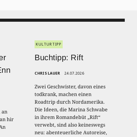
KULTURTIPP
er
Buchtipp: Rift
Enn
CHRIS LAUER
24.07.2026
Zwei Geschwister, davon eines
todkrank, machen einen
Roadtrip durch Nordamerika.
Die Ideen, die Marina Schwabe
h an
in ihrem Romandebüt „Rift“
an hir
verwebt, sind also keineswegs
 An
neu: abenteuerliche Autoreise,