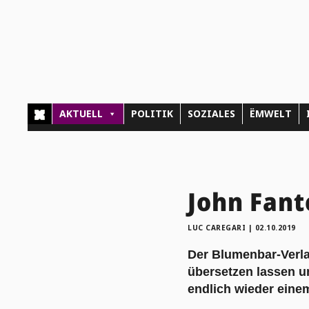
AKTUELL
POLITIK
SOZIALES
ËMWELT
John Fante
LUC CAREGARI
|
02.10.2019
Der Blumenbar-Verla
übersetzen lassen u
endlich wieder eine