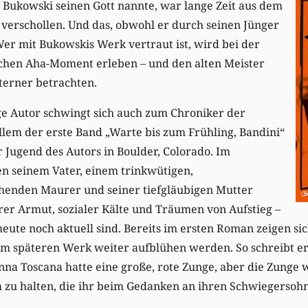
 Bukowski seinen Gott nannte, war lange Zeit aus dem
 verschollen. Und das, obwohl er durch seinen Jünger
er mit Bukowskis Werk vertraut ist, wird bei der
chen Aha-Moment erleben – und den alten Meister
erner betrachten.
ge Autor schwingt sich auch zum Chroniker der
llem der erste Band „Warte bis zum Frühling, Bandini“
r Jugend des Autors in Boulder, Colorado. Im
n seinem Vater, einem trinkwütigen,
enden Maurer und seiner tiefgläubigen Mutter
erer Armut, sozialer Kälte und Träumen von Aufstieg –
eute noch aktuell sind. Bereits im ersten Roman zeigen sic
nem späteren Werk weiter aufblühen werden. So schreibt e
na Toscana hatte eine große, rote Zunge, aber die Zunge 
m zu halten, die ihr beim Gedanken an ihren Schwiegersoh