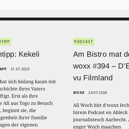
RTIPP
PODCAST
tipp: Kekeli
Am Bistro mat d
woxx #394 – D’
RAPP
31.07.2026
vu Filmland
 hat sich bislang kaum mit
schichte ihres Vaters
WOXX
24.07.2026
tigt. Erst als ihre
e Afi aus Togo zu Besuch
All Woch bitt d’woxx Iec
 beginnt sie, die
hirem Podcast en Abléck 
genheit ihrer Familie
journalistesch Aarbecht.
agen der eigenen
enger Woch maachen