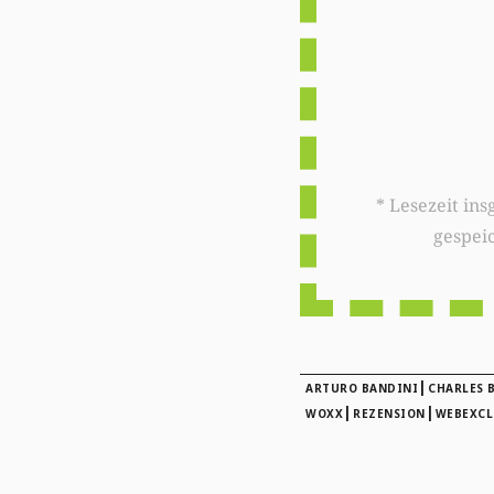
* Lesezeit insgesamt auf woxx.lu: 
gespei
|
ARTURO BANDINI
CHARLES 
|
|
WOXX
REZENSION
WEBEXCL