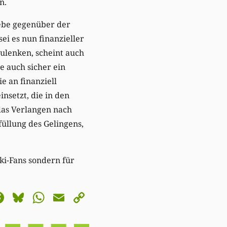
n.
iebe gegenüber der
ei es nun finanzieller
zulenken, scheint auch
e auch sicher ein
e an finanziell
nsetzt, die in den
 das Verlangen nach
üllung des Gelingens,
ki-Fans sondern für
astodon
Facebook
Bluesky
WhatsApp
Email
Copy
Link