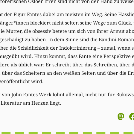
törerischen Osloer Irren sind nicht von der Hand zu weise
ht der Figur Fantes dabei am meisten im Weg. Seine Hassl
änger*innen blockiert nicht selten seine Wege zum Glück, s
Die Mutter, die obsessiv betete um sich von ihrer Armut ab
geschädigt zu haben. In dem Sinne sind die Bandini-Roman
ber die Schädlichkeit der Indoktrinierung – zumal, wenn si
sgeübt wird. Hinzu kommt, dass Fante eine Perspektive ei
dere als üblich war: Er schreibt über das Schreiben, über
über das Scheitern an den weißen Seiten und über die Erf
eröffentlicht wird.
von John Fantes Werk lohnt allemal, nicht nur für Bukows
 Literatur am Herzen liegt.
M