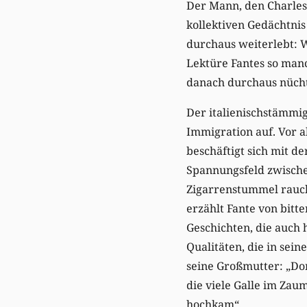
Der Mann, den Charles
kollektiven Gedächtnis
durchaus weiterlebt: W
Lektüre Fantes so man
danach durchaus nücht
Der italienischstämmi
Immigration auf. Vor a
beschäftigt sich mit de
Spannungsfeld zwische
Zigarrenstummel rauch
erzählt Fante von bitt
Geschichten, die auch h
Qualitäten, die in sei
seine Großmutter: „Don
die viele Galle im Zau
hochkam“.