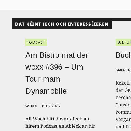
DAT KÉINT IECH OCH INTERESSÉIEREN
PODCAST
KULTU
Am Bistro mat der
Buch
woxx #396 – Um
SARA T
Tour mam
Kekeli
Dynamobile
der Ge
beschäf
Cousin
WOXX
31.07.2026
kommt,
All Woch bitt d’woxx Iech an
Vergan
hirem Podcast en Abléck an hir
und Fr