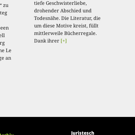
tiefe Geschwisterliebe,
“ zu
drohender Abschied und
teg
Todesnähe. Die Literatur, die
um diese Motive kreist, füllt
 een
mittlerweile Bücherregale.
ell
Dank ihrer
[+]
rg
ne Le
ge an
Juristesch