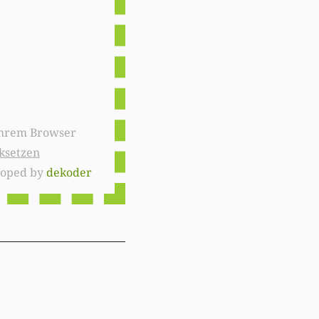
ksetzen
loped by
dekoder