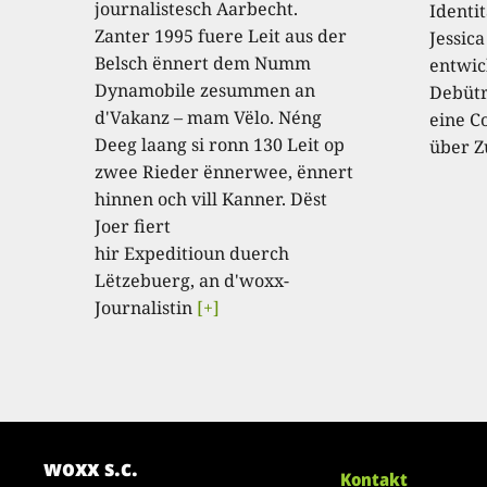
journalistesch Aarbecht.
Identi
Zanter 1995 fuere Leit aus der
Jessic
Belsch ënnert dem Numm
entwic
Dynamobile zesummen an
Debütr
d'Vakanz – mam Vëlo. Néng
eine C
Deeg laang si ronn 130 Leit op
über Z
zwee Rieder ënnerwee, ënnert
hinnen och vill Kanner. Dëst
Joer fiert
hir Expeditioun duerch
Lëtzebuerg, an d'woxx-
Journalistin
[+]
woxx s.c.
Kontakt