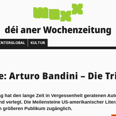
déi aner Wochenzeitung
INTERGLOBAL
KULTUR
: Arturo Bandini – Die Tr
g hat den lange Zeit in Vergessenheit geratenen Au
nd verlegt. Die Meilensteine US-amerikanischer Lite
m größeren Publikum zugänglich.