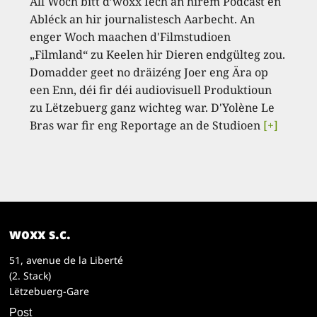
All Woch bitt d’woxx Iech an hirem Podcast en
Abléck an hir journalistesch Aarbecht. An
enger Woch maachen d'Filmstudioen
„Filmland“ zu Keelen hir Dieren endgülteg zou.
Domadder geet no dräizéng Joer eng Ära op
een Enn, déi fir déi audiovisuell Produktioun
zu Lëtzebuerg ganz wichteg war. D'Yolène Le
Bras war fir eng Reportage an de Studioen
[+]
woxx s.c.
51, avenue de la Liberté
(2. Stack)
Lëtzebuerg-Gare
Post