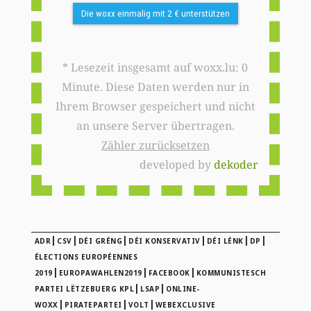
Die woxx einmalig mit 2 € unterstützen
* Lesezeit insgesamt auf woxx.lu: 0
Minute. Diese Daten werden nur in
Ihrem Browser gespeichert und nicht
an unsere Server übertragen.
Zähler zurücksetzen
developed by
dekoder
|
|
|
|
|
|
ADR
CSV
DÉI GRÉNG
DÉI KONSERVATIV
DÉI LÉNK
DP
ÉLECTIONS EUROPÉENNES
|
|
|
2019
EUROPAWAHLEN2019
FACEBOOK
KOMMUNISTESCH
|
|
PARTEI LËTZEBUERG KPL
LSAP
ONLINE-
|
|
|
WOXX
PIRATEPARTEI
VOLT
WEBEXCLUSIVE