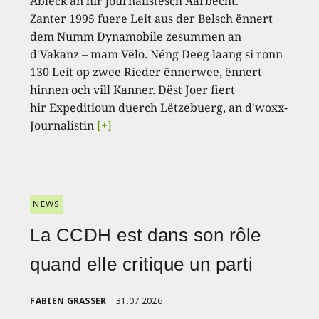
Abléck an hir journalistesch Aarbecht.
Zanter 1995 fuere Leit aus der Belsch ënnert
dem Numm Dynamobile zesummen an
d'Vakanz – mam Vëlo. Néng Deeg laang si ronn
130 Leit op zwee Rieder ënnerwee, ënnert
hinnen och vill Kanner. Dëst Joer fiert
hir Expeditioun duerch Lëtzebuerg, an d'woxx-
Journalistin
[+]
NEWS
La CCDH est dans son rôle
quand elle critique un parti
FABIEN GRASSER
31.07.2026