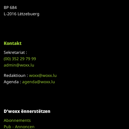
BP 684
L-2016 Lëtzebuerg
Kontakt
Sekretariat :
(00)
352 29 79 99
admin@woxx.lu
Redaktioun :
woxx@woxx.lu
Agenda :
agenda@woxx.lu
D’woxx ënnerstëtzen
Abonnements
Pub - Annoncen