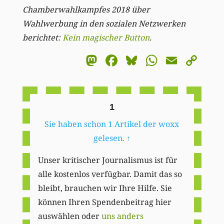
Chamberwahlkampfes 2018 über
Wahlwerbung in den sozialen Netzwerken
berichtet:
Kein magischer Button
.
Mastodon
Facebook
Bluesky
WhatsA
Email
Co
Li
1
Sie haben schon 1 Artikel der woxx
gelesen.
↑
Unser kritischer Journalismus ist für
alle kostenlos verfügbar. Damit das so
bleibt, brauchen wir Ihre Hilfe. Sie
können Ihren Spendenbeitrag hier
auswählen oder
uns anders