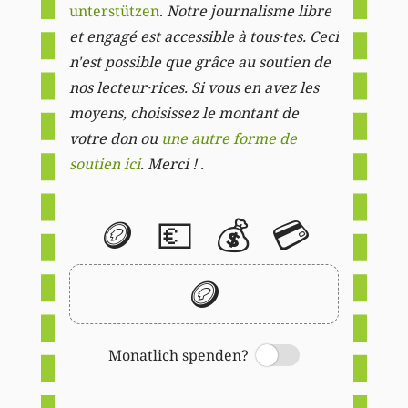
unterstützen
.
Notre journalisme libre
et engagé est accessible à tous·tes. Ceci
n'est possible que grâce au soutien de
nos lecteur·rices. Si vous en avez les
moyens, choisissez le montant de
votre don ou
une autre forme de
soutien ici
. Merci ! .
🪙
💶
💰
💳
🪙
Monatlich spenden?
Switch