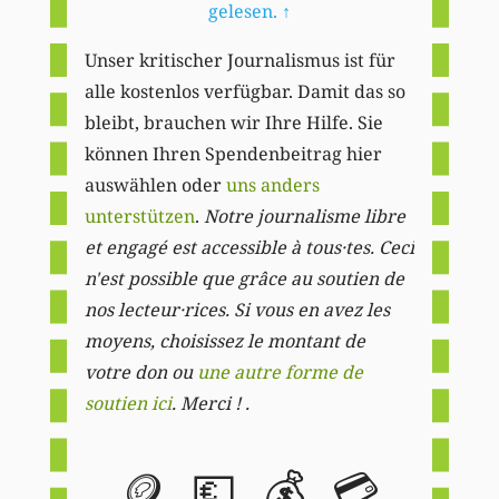
gelesen.
↑
Unser kritischer Journalismus ist für
alle kostenlos verfügbar. Damit das so
bleibt, brauchen wir Ihre Hilfe. Sie
können Ihren Spendenbeitrag hier
auswählen oder
uns anders
unterstützen
.
Notre journalisme libre
et engagé est accessible à tous·tes. Ceci
n'est possible que grâce au soutien de
nos lecteur·rices. Si vous en avez les
moyens, choisissez le montant de
votre don ou
une autre forme de
soutien ici
. Merci ! .
🪙
💶
💰
💳