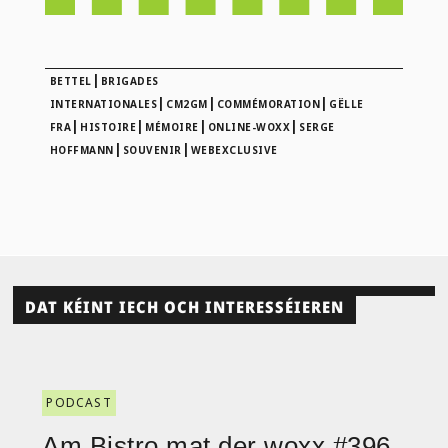
|
BETTEL
BRIGADES
|
|
|
INTERNATIONALES
CM2GM
COMMÉMORATION
GËLLE
|
|
|
|
FRA
HISTOIRE
MÉMOIRE
ONLINE-WOXX
SERGE
|
|
HOFFMANN
SOUVENIR
WEBEXCLUSIVE
DAT KÉINT IECH OCH INTERESSÉIEREN
PODCAST
Am Bistro mat der woxx #396