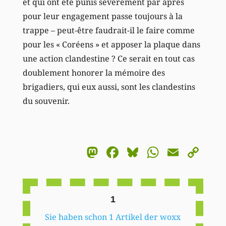
et qui ont été punis sévèrement par après
pour leur engagement passe toujours à la
trappe – peut-être faudrait-il le faire comme
pour les « Coréens » et apposer la plaque dans
une action clandestine ? Ce serait en tout cas
doublement honorer la mémoire des
brigadiers, qui eux aussi, sont les clandestins
du souvenir.
Mastodon
Facebook
Bluesky
WhatsA
Email
Co
Li
1
Sie haben schon 1 Artikel der woxx