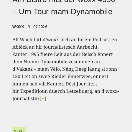
– Um Tour mam Dynamobile
WOXX
31.07.2026
All Woch bitt d’woxx Iech an hirem Podcast en
Abléck an hir journalistesch Aarbecht.
Zanter 1995 fuere Leit aus der Belsch ënnert
dem Numm Dynamobile zesummen an
d'Vakanz – mam Vëlo. Néng Deeg laang si ronn
130 Leit op zwee Rieder ënnerwee, ënnert
hinnen och vill Kanner. Dëst Joer fiert
hir Expeditioun duerch Lëtzebuerg, an d'woxx-
Journalistin
[+]
NEWS