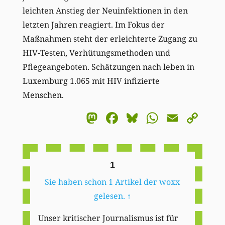
leichten Anstieg der Neuinfektionen in den
letzten Jahren reagiert. Im Fokus der
Maßnahmen steht der erleichterte Zugang zu
HIV-Testen, Verhütungsmethoden und
Pflegeangeboten. Schätzungen nach leben in
Luxemburg 1.065 mit HIV infizierte
Menschen.
Mastodon
Facebook
Bluesky
WhatsA
Email
Co
Li
1
Sie haben schon 1 Artikel der woxx
gelesen.
↑
Unser kritischer Journalismus ist für