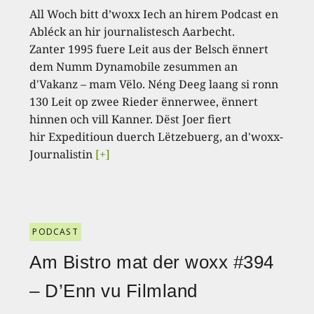
All Woch bitt d’woxx Iech an hirem Podcast en
Abléck an hir journalistesch Aarbecht.
Zanter 1995 fuere Leit aus der Belsch ënnert
dem Numm Dynamobile zesummen an
d'Vakanz – mam Vëlo. Néng Deeg laang si ronn
130 Leit op zwee Rieder ënnerwee, ënnert
hinnen och vill Kanner. Dëst Joer fiert
hir Expeditioun duerch Lëtzebuerg, an d'woxx-
Journalistin
[+]
PODCAST
Am Bistro mat der woxx #394
– D’Enn vu Filmland