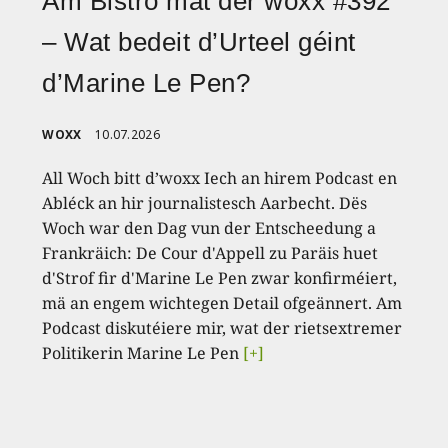
Am Bistro mat der woxx #392
– Wat bedeit d’Urteel géint
d’Marine Le Pen?
WOXX
10.07.2026
All Woch bitt d’woxx Iech an hirem Podcast en
Abléck an hir journalistesch Aarbecht. Dës
Woch war den Dag vun der Entscheedung a
Frankräich: De Cour d'Appell zu Paräis huet
d'Strof fir d'Marine Le Pen zwar konfirméiert,
mä an engem wichtegen Detail ofgeännert. Am
Podcast diskutéiere mir, wat der rietsextremer
Politikerin Marine Le Pen
[+]