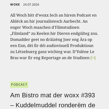
WOXX
24.07.2026
All Woch bitt d’woxx Iech an hirem Podcast en
Abléck an hir journalistesch Aarbecht. An
enger Woch maachen d'Filmstudioen
„Filmland“ zu Keelen hir Dieren endgülteg zou.
Domadder geet no dräizéng Joer eng Ära op
een Enn, déi fir déi audiovisuell Produktioun
zu Lëtzebuerg ganz wichteg war. D'Yolène Le
Bras war fir eng Reportage an de Studioen
[+]
PODCAST
Am Bistro mat der woxx #393
– Kuddelmuddel ronderëm de