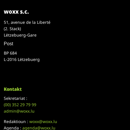
woxx s.c.
51, avenue de la Liberté
(2. Stack)
Lëtzebuerg-Gare
Post
BP 684
L-2016 Lëtzebuerg
Kontakt
Sekretariat :
(00)
352 29 79 99
admin@woxx.lu
Redaktioun :
woxx@woxx.lu
Agenda :
agenda@woxx.lu