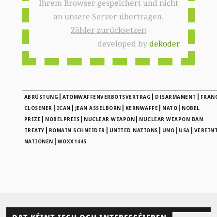
Ihrem Browser gespeichert und nicht
an unsere Server übertragen.
Zähler zurücksetzen
developed by
dekoder
|
|
|
ABRÜSTUNG
ATOMWAFFENVERBOTSVERTRAG
DISARMAMENT
FRAN
|
|
|
|
|
CLOSENER
ICAN
JEAN ASSELBORN
KERNWAFFE
NATO
NOBEL
|
|
|
PRIZE
NOBELPREIS
NUCLEAR WEAPON
NUCLEAR WEAPON BAN
|
|
|
|
|
TREATY
ROMAIN SCHNEIDER
UNITED NATIONS
UNO
USA
VEREIN
|
NATIONEN
WOXX1445