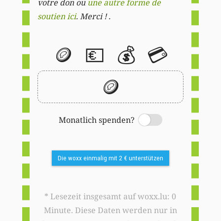
votre don ou
une autre forme de
soutien ici
. Merci ! .
🪙
💶
💰
💳
🪙
Monatlich spenden?
Switch
Die woxx einmalig mit 2 € unterstützen
* Lesezeit insgesamt auf woxx.lu: 0
Minute. Diese Daten werden nur in