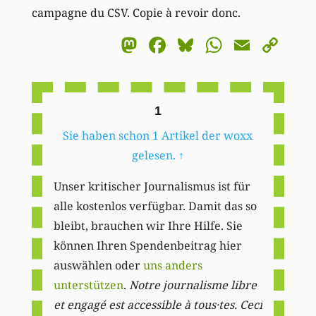
campagne du CSV. Copie à revoir donc.
Mastodon
Facebook
Bluesky
WhatsA
Email
Co
Li
1
Sie haben schon 1 Artikel der woxx
gelesen.
↑
Unser kritischer Journalismus ist für
alle kostenlos verfügbar. Damit das so
bleibt, brauchen wir Ihre Hilfe. Sie
können Ihren Spendenbeitrag hier
auswählen oder
uns anders
unterstützen
.
Notre journalisme libre
et engagé est accessible à tous·tes. Ceci