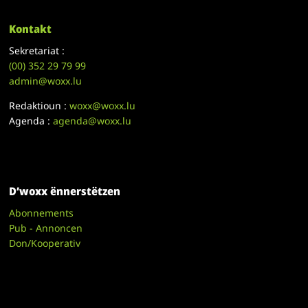
Kontakt
Sekretariat :
(00)
352 29 79 99
admin@woxx.lu
Redaktioun :
woxx@woxx.lu
Agenda :
agenda@woxx.lu
D’woxx ënnerstëtzen
Abonnements
Pub - Annoncen
Don/Kooperativ