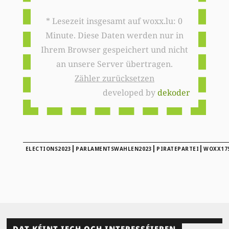
* Lesezeit insgesamt auf woxx.lu: 0
Minute. Diese Daten werden nur in
Ihrem Browser gespeichert und nicht
an unsere Server übertragen.
Zähler zurücksetzen
developed by
dekoder
|
|
|
ELECTIONS2023
PARLAMENTSWAHLEN2023
PIRATEPARTEI
WOXX17
DAT KÉINT IECH OCH INTERESSÉIEREN