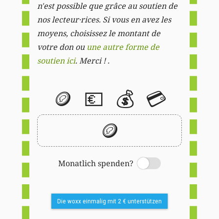
n'est possible que grâce au soutien de
nos lecteur·rices. Si vous en avez les
moyens, choisissez le montant de
votre don ou
une autre forme de
soutien ici
. Merci ! .
🪙
💶
💰
💳
🪙
Monatlich spenden?
Switch
Die woxx einmalig mit 2 € unterstützen