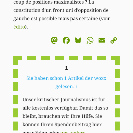
coup de positions maximalistes ? La
constitution d’un front uni d’opposition de
gauche est possible mais pas certaine (voir
édito
).
Mastodon
Facebook
Bluesky
WhatsA
Email
Co
Li
1
Sie haben schon 1 Artikel der woxx
gelesen.
↑
Unser kritischer Journalismus ist für
alle kostenlos verfügbar. Damit das so
bleibt, brauchen wir Ihre Hilfe. Sie
können Ihren Spendenbeitrag hier
auswählen oder
uns anders