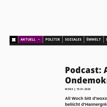
AKTUELL
POLITIK
SOZIALES
ËMWELT
Podcast: 
Ondemokr
WOXX
|
10.01.2020
All Woch bitt d’woxx
beliicht d’Hannergr