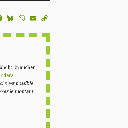
Hoch/Runter
benutzen,
astodon
Facebook
Bluesky
WhatsApp
Email
Copy
um
Link
die
Lautstärke
zu
regeln.
 bleibt, brauchen
anders
i n'est possible
issez le montant