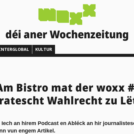
déi aner Wochenzeitung
INTERGLOBAL
KULTUR
Am Bistro mat der woxx #
atescht Wahlrecht zu Lë
 Iech an hirem Podcast en Abléck an hir journaliste
ënn vun engem Artikel.