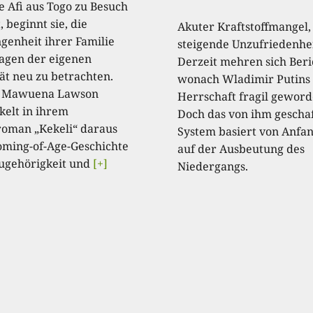
e Afi aus Togo zu Besuch
 beginnt sie, die
Akuter Kraftstoffmangel,
genheit ihrer Familie
steigende Unzufriedenhei
agen der eigenen
Derzeit mehren sich Beri
tät neu zu betrachten.
wonach Wladimir Putins
a Mawuena Lawson
Herrschaft fragil geword
kelt in ihrem
Doch das von ihm gescha
oman „Kekeli“ daraus
System basiert von Anfa
oming-of-Age-Geschichte
auf der Ausbeutung des
ugehörigkeit und
[+]
Niedergangs.