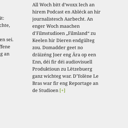
All Woch bitt d’woxx Iech an
hirem Podcast en Abléck an hir
t:
journalistesch Aarbecht. An
chte,
enger Woch maachen
d'Filmstudioen „Filmland“ zu
en sei.
Keelen hir Dieren endgülteg
ffene
zou. Domadder geet no
ng an
dräizéng Joer eng Ära op een
Enn, déi fir déi audiovisuell
Produktioun zu Lëtzebuerg
ganz wichteg war. D'Yolène Le
Bras war fir eng Reportage an
de Studioen
[+]