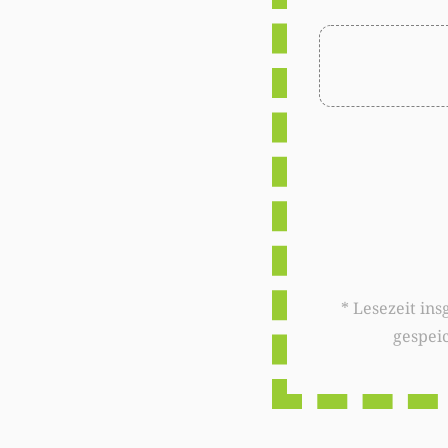
* Lesezeit insgesamt auf woxx.lu: 
gespei