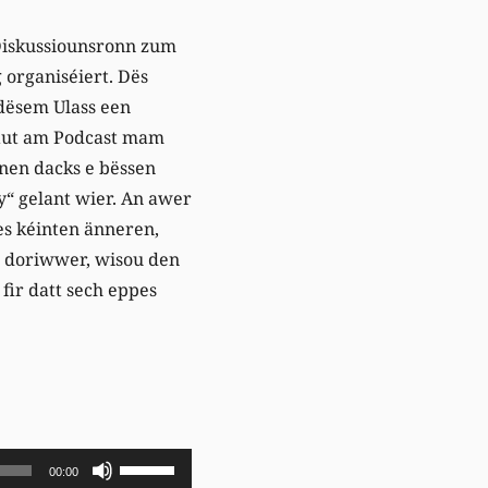
 Diskussiounsronn zum
organiséiert. Dës
 dësem Ulass een
aut am Podcast mam
nen dacks e bëssen
“ gelant wier. An awer
es kéinten änneren,
n doriwwer, wisou den
ir datt sech eppes
Pfeiltasten
00:00