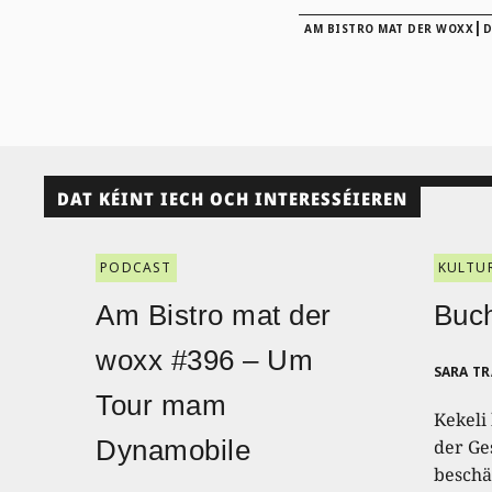
|
AM BISTRO MAT DER WOXX
D
DAT KÉINT IECH OCH INTERESSÉIEREN
PODCAST
KULTU
Am Bistro mat der
Buch
woxx #396 – Um
SARA T
Tour mam
Kekeli
Dynamobile
der Ge
beschäf