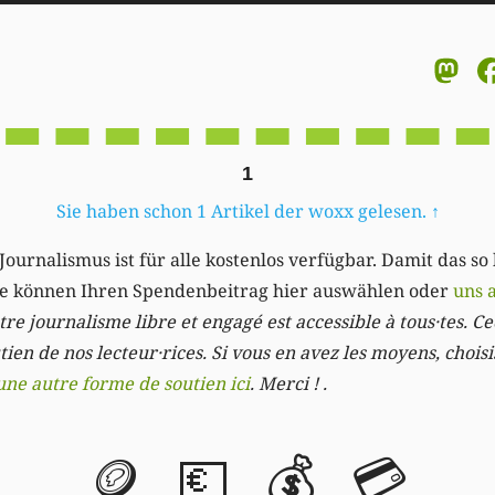
M
1
Sie haben schon 1 Artikel der woxx gelesen.
↑
Journalismus ist für alle kostenlos verfügbar. Damit das so
Sie können Ihren Spendenbeitrag hier auswählen oder
uns 
re journalisme libre et engagé est accessible à tous·tes. Cec
ien de nos lecteur·rices. Si vous en avez les moyens, chois
une autre forme de soutien ici
. Merci ! .
🪙
💶
💰
💳