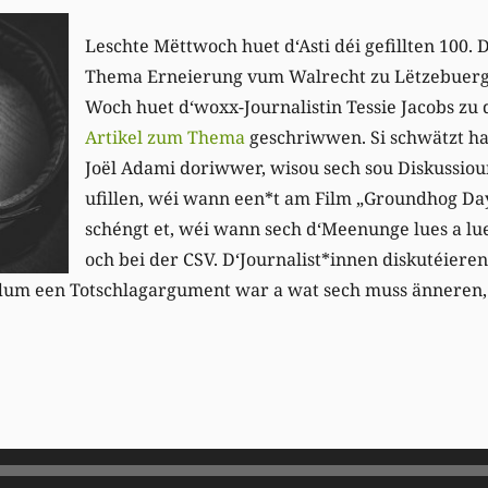
Leschte Mëttwoch huet d‘Asti déi gefillten 100.
Thema Erneierung vum Walrecht zu Lëtzebuerg 
Woch huet d‘woxx-Journalistin Tessie Jacobs zu
Artikel zum Thema
geschriwwen. Si schwätzt h
Joël Adami doriwwer, wisou sech sou Diskussiou
ufillen, wéi wann een*t am Film „Groundhog Day
schéngt et, wéi wann sech d‘Meenunge lues a lu
och bei der CSV. D‘Journalist*innen diskutéiere
m een Totschlagargument war a wat sech muss änneren, f