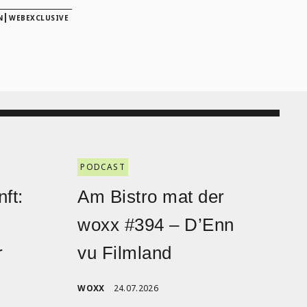
|
N
WEBEXCLUSIVE
PODCAST
ft:
Am Bistro mat der
woxx #394 – D’Enn
r
vu Filmland
WOXX
24.07.2026