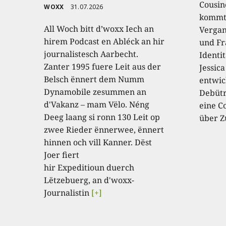
Cousin
WOXX
31.07.2026
kommt,
All Woch bitt d’woxx Iech an
Vergan
hirem Podcast en Abléck an hir
und Fr
journalistesch Aarbecht.
Identi
Zanter 1995 fuere Leit aus der
Jessic
Belsch ënnert dem Numm
entwic
Dynamobile zesummen an
Debütr
d'Vakanz – mam Vëlo. Néng
eine C
Deeg laang si ronn 130 Leit op
über Z
zwee Rieder ënnerwee, ënnert
hinnen och vill Kanner. Dëst
Joer fiert
hir Expeditioun duerch
Lëtzebuerg, an d'woxx-
Journalistin
[+]