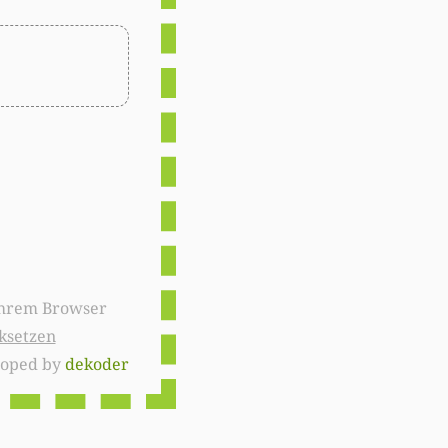
ksetzen
loped by
dekoder