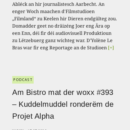
Abléck an hir journalistesch Aarbecht. An
enger Woch maachen d'Filmstudioen
„Filmland“ zu Keelen hir Dieren endgülteg zou.
Domadder geet no dräizéng Joer eng Ära op
een Enn, déi fir déi audiovisuell Produktioun
zu Lëtzebuerg ganz wichteg war. D'Yolène Le
Bras war fir eng Reportage an de Studioen
[+]
PODCAST
Am Bistro mat der woxx #393
– Kuddelmuddel ronderëm de
Projet Alpha