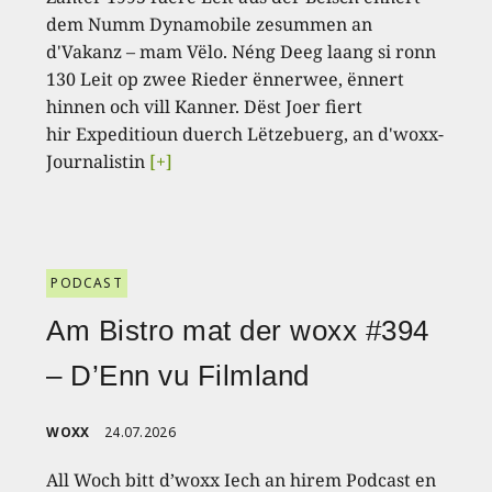
dem Numm Dynamobile zesummen an
d'Vakanz – mam Vëlo. Néng Deeg laang si ronn
130 Leit op zwee Rieder ënnerwee, ënnert
hinnen och vill Kanner. Dëst Joer fiert
hir Expeditioun duerch Lëtzebuerg, an d'woxx-
Journalistin
[+]
PODCAST
Am Bistro mat der woxx #394
– D’Enn vu Filmland
WOXX
24.07.2026
All Woch bitt d’woxx Iech an hirem Podcast en