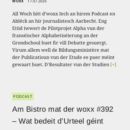
WOXX
17.07.2026
All Woch bitt d’woxx Iech an hirem Podcast en
Abléck an hir journalistesch Aarbecht. Eng
Etüd iwwert de Pilotprojet Alpha vun der
franséischer Alphabetiséierung an der
Grondschoul huet fir vill Debatte gesuergt.
Virum allem well de Bildungsministère mat
der Publicatioun vun der Etude ee puer méint
gewaart huet. D'Resultater vun der Studien
[+]
PODCAST
Am Bistro mat der woxx #392
– Wat bedeit d’Urteel géint