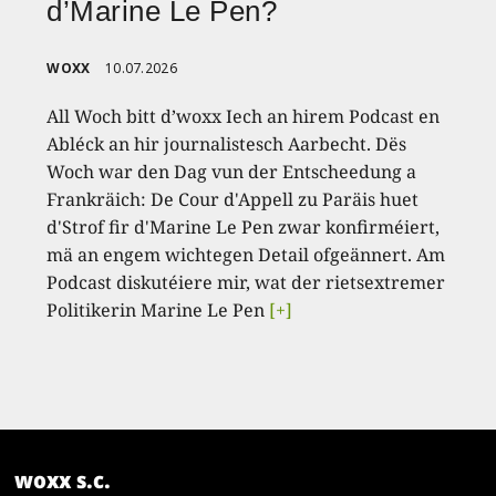
d’Marine Le Pen?
WOXX
10.07.2026
All Woch bitt d’woxx Iech an hirem Podcast en
Abléck an hir journalistesch Aarbecht. Dës
Woch war den Dag vun der Entscheedung a
Frankräich: De Cour d'Appell zu Paräis huet
d'Strof fir d'Marine Le Pen zwar konfirméiert,
mä an engem wichtegen Detail ofgeännert. Am
Podcast diskutéiere mir, wat der rietsextremer
Politikerin Marine Le Pen
[+]
woxx s.c.