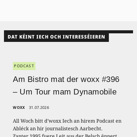
DAT KÉINT IECH OCH INTERESSÉIEREN
PODCAST
Am Bistro mat der woxx #396
– Um Tour mam Dynamobile
WOXX
31.07.2026
All Woch bitt d’woxx Iech an hirem Podcast en
Abléck an hir journalistesch Aarbecht.
Zanter 1995 fuere Leit aus der Belsch ënnert