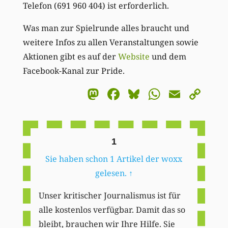
Telefon
(
691 960 404
) ist erforderlich.
Was man zur Spielrunde alles braucht und
weitere Infos zu allen Veranstaltungen sowie
Aktionen gibt es auf der
Website
und dem
Facebook-Kanal zur Pride.
Mastodon
Facebook
Bluesky
WhatsA
Email
Co
Li
1
Sie haben schon 1 Artikel der woxx
gelesen.
↑
Unser kritischer Journalismus ist für
alle kostenlos verfügbar. Damit das so
bleibt, brauchen wir Ihre Hilfe. Sie