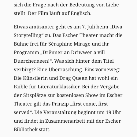
sich die Frage nach der Bedeutung von Liebe
stellt. Der Film läuft auf Englisch.
Etwas amüsanter geht es am 7. Juli beim
„
Diva
Storytelling
“
zu. Das Escher Theater macht die
Bühne frei für Séraphine Mirage und ihr
Programm
„
Drënner an Driwwer a vill
Duercherneen!
“.
Was sich hinter dem Titel
verbirgt? Eine Überraschung. Eins vorneweg:
Die Künstlerin u
nd Drag Queen
hat wohl ein
Faible für Literaturklassiker.
Bei der Vergabe
der
Sitzplätze zur kostenlosen Show im Escher
Theater
gilt das Prinzip
„
first come, first
served
“.
Die Veranstaltung beginnt um 19 Uhr
und findet in Zusammenarbeit mit der Escher
Bibliothek statt.