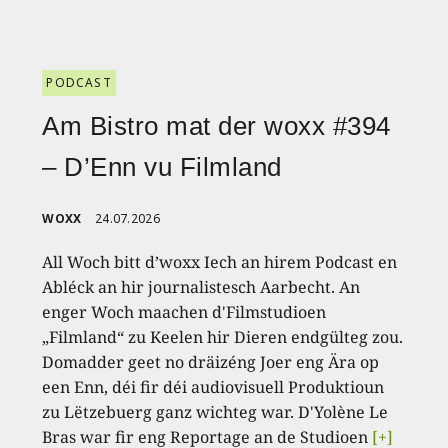
PODCAST
Am Bistro mat der woxx #394
– D’Enn vu Filmland
WOXX
24.07.2026
All Woch bitt d’woxx Iech an hirem Podcast en
Abléck an hir journalistesch Aarbecht. An
enger Woch maachen d'Filmstudioen
„Filmland“ zu Keelen hir Dieren endgülteg zou.
Domadder geet no dräizéng Joer eng Ära op
een Enn, déi fir déi audiovisuell Produktioun
zu Lëtzebuerg ganz wichteg war. D'Yolène Le
Bras war fir eng Reportage an de Studioen
[+]