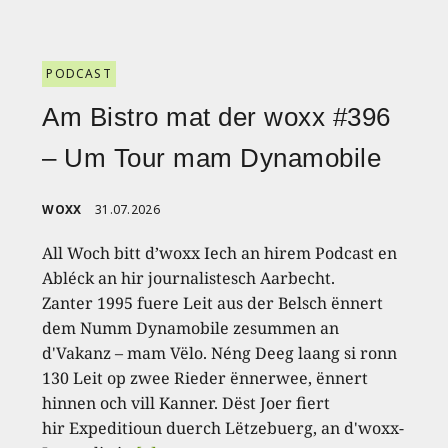
PODCAST
Am Bistro mat der woxx #396
– Um Tour mam Dynamobile
WOXX
31.07.2026
All Woch bitt d’woxx Iech an hirem Podcast en
Abléck an hir journalistesch Aarbecht.
Zanter 1995 fuere Leit aus der Belsch ënnert
dem Numm Dynamobile zesummen an
d'Vakanz – mam Vëlo. Néng Deeg laang si ronn
130 Leit op zwee Rieder ënnerwee, ënnert
hinnen och vill Kanner. Dëst Joer fiert
hir Expeditioun duerch Lëtzebuerg, an d'woxx-