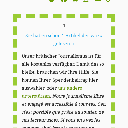
Li
1
Sie haben schon 1 Artikel der woxx
gelesen.
↑
Unser kritischer Journalismus ist für
alle kostenlos verfügbar. Damit das so
bleibt, brauchen wir Ihre Hilfe. Sie
können Ihren Spendenbeitrag hier
auswählen oder
uns anders
unterstützen
.
Notre journalisme libre
et engagé est accessible à tous·tes. Ceci
n'est possible que grâce au soutien de
nos lecteur·rices. Si vous en avez les
moyens, choisissez le montant de