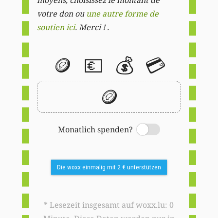
votre don ou
une autre forme de
soutien ici
. Merci ! .
🪙
💶
💰
💳
🪙
Monatlich spenden?
Switch
Die woxx einmalig mit 2 € unterstützen
* Lesezeit insgesamt auf woxx.lu: 0