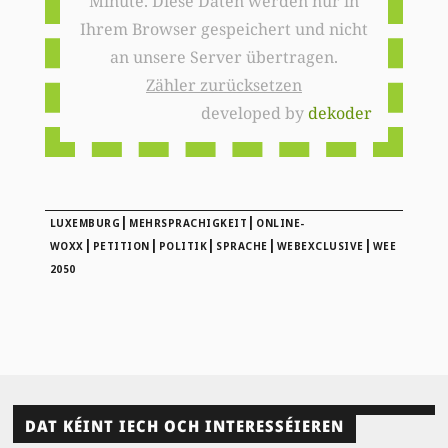
Minute. Diese Daten werden nur in
Ihrem Browser gespeichert und nicht
an unsere Server übertragen.
Zähler zurücksetzen
developed by
dekoder
|
|
LUXEMBURG
MEHRSPRACHIGKEIT
ONLINE-
|
|
|
|
|
WOXX
PETITION
POLITIK
SPRACHE
WEBEXCLUSIVE
WEE
2050
DAT KÉINT IECH OCH INTERESSÉIEREN