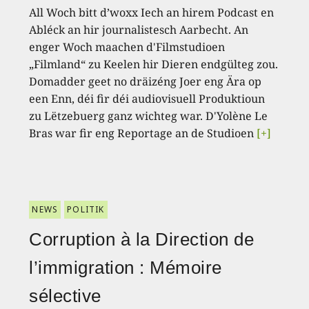
All Woch bitt d’woxx Iech an hirem Podcast en
Abléck an hir journalistesch Aarbecht. An
enger Woch maachen d'Filmstudioen
„Filmland“ zu Keelen hir Dieren endgülteg zou.
Domadder geet no dräizéng Joer eng Ära op
een Enn, déi fir déi audiovisuell Produktioun
zu Lëtzebuerg ganz wichteg war. D'Yolène Le
Bras war fir eng Reportage an de Studioen
[+]
NEWS
POLITIK
Corruption à la Direction de
l’immigration : Mémoire
sélective