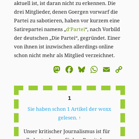
aktuell ist, ist daran nicht zu erkennen. Die
drei Mitglieder, denen Goergen vorwarf die
Partei zu sabotieren, haben vor kurzem eine
Satirepartei namens „
d‘Partei
“, nach Vorbild
der deutschen „Die Partei“, gegründet. Einer
von ihnen ist inzwischen allerdings online
schon nicht mehr als Mitglied verzeichnet.
Mastodon
Facebook
Bluesky
WhatsA
Email
Co
Li
1
Sie haben schon 1 Artikel der woxx
gelesen.
↑
Unser kritischer Journalismus ist für