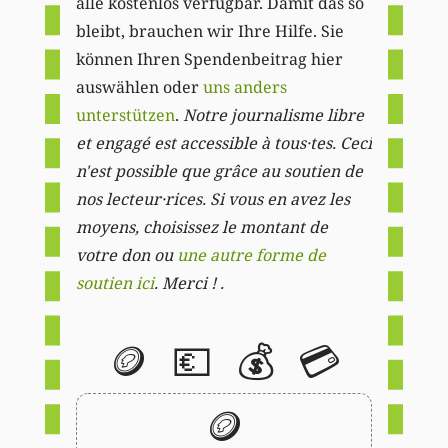
alle kostenlos verfügbar. Damit das so
bleibt, brauchen wir Ihre Hilfe. Sie
können Ihren Spendenbeitrag hier
auswählen oder
uns anders
unterstützen
.
Notre journalisme libre
et engagé est accessible à tous·tes. Ceci
n'est possible que grâce au soutien de
nos lecteur·rices. Si vous en avez les
moyens, choisissez le montant de
votre don ou
une autre forme de
soutien ici
. Merci ! .
🪙
💶
💰
💳
🪙