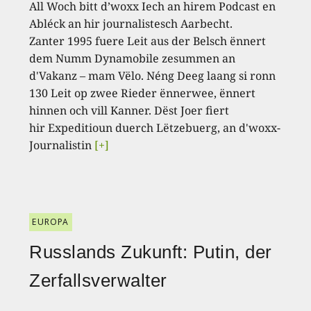
All Woch bitt d’woxx Iech an hirem Podcast en
Abléck an hir journalistesch Aarbecht.
Zanter 1995 fuere Leit aus der Belsch ënnert
dem Numm Dynamobile zesummen an
d'Vakanz – mam Vëlo. Néng Deeg laang si ronn
130 Leit op zwee Rieder ënnerwee, ënnert
hinnen och vill Kanner. Dëst Joer fiert
hir Expeditioun duerch Lëtzebuerg, an d'woxx-
Journalistin
[+]
EUROPA
Russlands Zukunft: Putin, der
Zerfallsverwalter