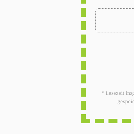
* Lesezeit insgesamt auf woxx.lu: 
gespei