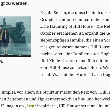
lgt zu werden.
Es gibt Serien, die umso beeindrucke
Grunde recht unscheinbar daherkomm
„The Haunting of Hill House“. Die Netf
Oktober erschienen ist, erzählt die G
siebenköpfigen Familie, die einen S
riesigen Anwesen namens Hill House
nachts setzte der Familienvater Hug
fünf Kinder ins Auto und floh mit ih
VL
zum Hill House zurückzukehren. Wie
recht. Was mit der Mutter (Carla Gug
v simplel, vor allem die Struktur macht den Reiz von „Hill 
hen Zeitebenen und Figurenperspektiven hin- und herwechs
 Flanagan an „
Lost
“ inspiriert. „Hill House“ setzt an einem 