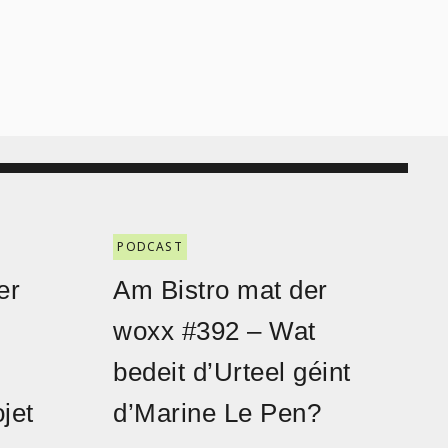
PODCAST
er
Am Bistro mat der
woxx #392 – Wat
bedeit d’Urteel géint
jet
d’Marine Le Pen?