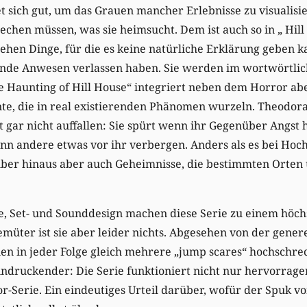
 sich gut, um das Grauen mancher Erlebnisse zu visualisie
rechen müssen, was sie heimsucht. Dem ist auch so in „ Hill
hen Dinge, für die es keine natürliche Erklärung geben k
nde Anwesen verlassen haben. Sie werden im wortwörtlic
e Haunting of Hill House“ integriert neben dem Horror ab
te, die in real existierenden Phänomen wurzeln. Theodor
 gar nicht auffallen: Sie spürt wenn ihr Gegenüber Angst ha
n andere etwas vor ihr verbergen. Anders als es bei Hochsen
ber hinaus aber auch Geheimnisse, die bestimmten Orten
 Set- und Sounddesign machen diese Serie zu einem höc
emüter ist sie aber leider nichts. Abgesehen von der genere
en in jeder Folge gleich mehrere „jump scares“ hochschre
ndruckender: Die Serie funktioniert nicht nur hervorrage
r-Serie. Ein eindeutiges Urteil darüber, wofür der Spuk vo