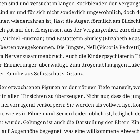
sen sind und versucht in langen Rückblenden der Vergang
sind an und für sich nicht sonderlich ungewöhnlich, doch 
nen wiederfahren ist, lässt die Augen förmlich am Bildsch
ich gut mit den Ereignissen aus der Vergangenheit zurec
 (Michiel Huisman) und Bestatterin Shirley (Elizabeth Reas
esten weggekommen. Die Jüngste, Nell (Victoria Pedretti), 
nem Nervenzusammenbruch. Auch die Kinderpsychiaterin Th
 Erinnerungen überwältigt. Zum drogenabhängigen Luke 
er Familie aus Selbstschutz Distanz.
r erwachsenen Figuren an der nötigen Tiefe mangelt, wei
 in allen Hinsichten zu überzeugen. Nicht nur, dass die ju
e hervorragend verkörpern: Sie werden als vollwertige, 
n, wie es in Filmen und Serien leider üblich ist, lediglich d
wurde. Gelungen ist auch die Darstellung der Eltern-Kind
ich auf Augenhöhe begegnet, was eine willkommene Abwechs