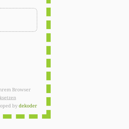
ksetzen
loped by
dekoder