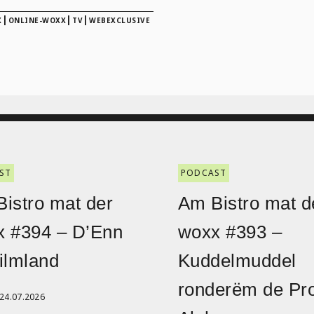
|
|
|
X
ONLINE-WOXX
TV
WEBEXCLUSIVE
ST
PODCAST
istro mat der
Am Bistro mat d
x #394 – D’Enn
woxx #393 –
ilmland
Kuddelmuddel
ronderëm de Pro
24.07.2026