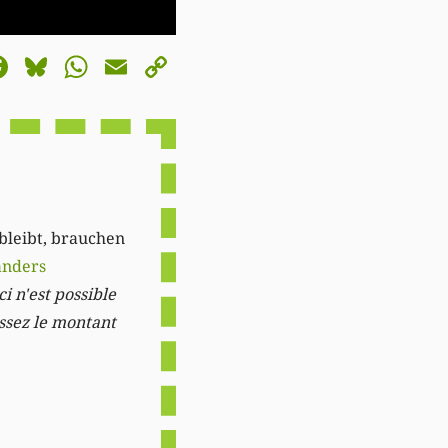
astodon
Facebook
Bluesky
WhatsApp
Email
Copy
Link
 bleibt, brauchen
anders
i n'est possible
issez le montant