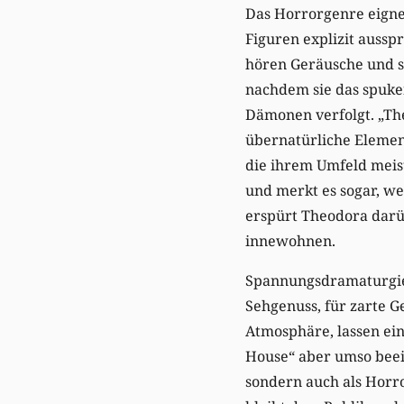
Das Horrorgenre eignet
Figuren explizit aussp
hören Geräusche und se
nachdem sie das spuke
Dämonen verfolgt. „Th
übernatürliche Elemen
die ihrem Umfeld meist
und merkt es sogar, wen
erspürt Theodora darü
innewohnen.
Spannungsdramaturgie,
Sehgenuss, für zarte G
Atmosphäre, lassen ein
House“ aber umso beei
sondern auch als Horro