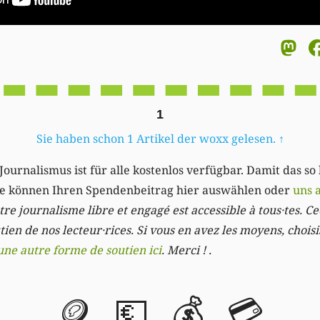
M
1
Sie haben schon 1 Artikel der woxx gelesen.
↑
Journalismus ist für alle kostenlos verfügbar. Damit das so
Sie können Ihren Spendenbeitrag hier auswählen oder
uns 
re journalisme libre et engagé est accessible à tous·tes. Cec
ien de nos lecteur·rices. Si vous en avez les moyens, chois
une autre forme de soutien ici
. Merci ! .
🪙
💶
💰
💳