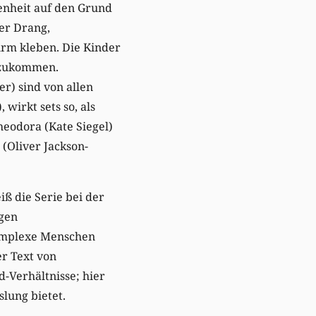
enheit auf den Grund
der Drang,
irm kleben. Die Kinder
htzukommen.
er) sind von allen
wirkt sets so, als
eodora (Kate Siegel)
(Oliver Jackson-
ß die Serie bei der
ngen
komplexe Menschen
er Text von
-Verhältnisse; hier
lung bietet.