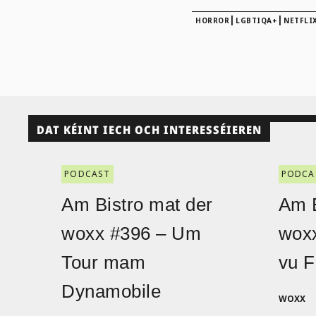
|
|
HORROR
LGBTIQA+
NETFLI
DAT KÉINT IECH OCH INTERESSÉIEREN
PODCAST
PODCA
Am Bistro mat der
Am B
woxx #396 – Um
wox
Tour mam
vu F
Dynamobile
WOXX