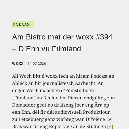
PODCAST
Am Bistro mat der woxx #394
– D’Enn vu Filmland
WOXX
24.07.2026
All Woch bitt d’woxx Iech an hirem Podcast en
Abléck an hir journalistesch Aarbecht. An
enger Woch maachen d'Filmstudioen
„Filmland“ zu Keelen hir Dieren endgülteg zou.
Domadder geet no dräizéng Joer eng Ära op
een Enn, déi fir déi audiovisuell Produktioun
zu Lëtzebuerg ganz wichteg war. D'Yolène Le
Bras war fir eng Reportage an de Studioen
[+]