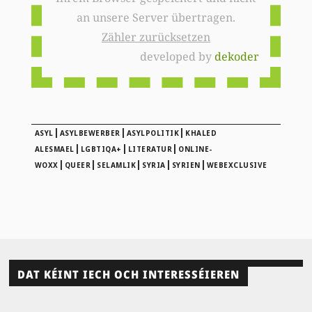
an unsere Server übertragen.
Zähler zurücksetzen
developed by
dekoder
|
|
|
ASYL
ASYLBEWERBER
ASYLPOLITIK
KHALED
|
|
|
ALESMAEL
LGBTIQA+
LITERATUR
ONLINE-
|
|
|
|
|
WOXX
QUEER
SELAMLIK
SYRIA
SYRIEN
WEBEXCLUSIVE
DAT KÉINT IECH OCH INTERESSÉIEREN