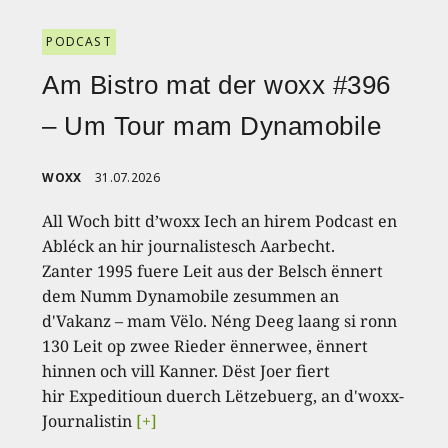
PODCAST
Am Bistro mat der woxx #396
– Um Tour mam Dynamobile
WOXX
31.07.2026
All Woch bitt d’woxx Iech an hirem Podcast en
Abléck an hir journalistesch Aarbecht.
Zanter 1995 fuere Leit aus der Belsch ënnert
dem Numm Dynamobile zesummen an
d'Vakanz – mam Vëlo. Néng Deeg laang si ronn
130 Leit op zwee Rieder ënnerwee, ënnert
hinnen och vill Kanner. Dëst Joer fiert
hir Expeditioun duerch Lëtzebuerg, an d'woxx-
Journalistin
[+]