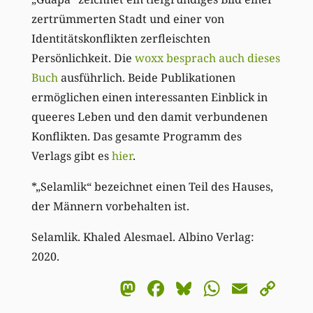
zertrümmerten Stadt und einer von
Identitätskonflikten zerfleischten
Persönlichkeit. Die
woxx besprach
auch dieses
Buch
ausführlich. Beide Publikationen
ermöglichen einen interessanten Einblick in
queeres Leben und den damit verbundenen
Konflikten. Das gesamte Programm des
Verlags gibt es
hier
.
*„Selamlik“ bezeichnet einen Teil des Hauses,
der Männern vorbehalten ist.
Selamlik. Khaled Alesmael. Albino Verlag:
2020.
Mastodon
Facebook
Bluesky
WhatsA
Email
Co
Li