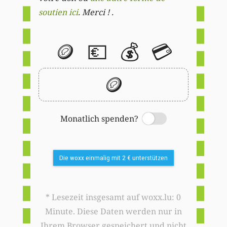
soutien ici
. Merci ! .
🪙
💶
💰
💳
🪙
Monatlich spenden?
Switch
Die woxx einmalig mit 2 € unterstützen
* Lesezeit insgesamt auf woxx.lu: 0
Minute. Diese Daten werden nur in
Ihrem Browser gespeichert und nicht