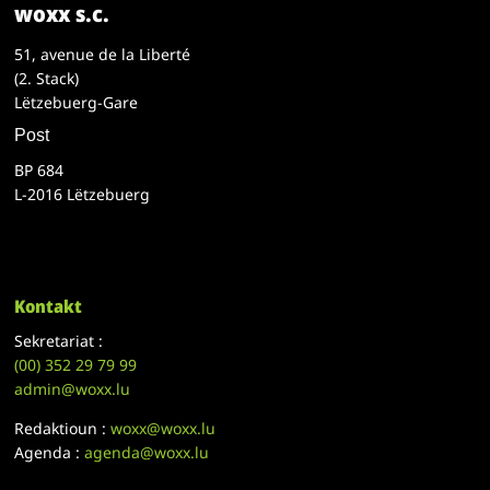
woxx s.c.
51, avenue de la Liberté
(2. Stack)
Lëtzebuerg-Gare
Post
BP 684
L-2016 Lëtzebuerg
Kontakt
Sekretariat :
(00)
352 29 79 99
admin@woxx.lu
Redaktioun :
woxx@woxx.lu
Agenda :
agenda@woxx.lu