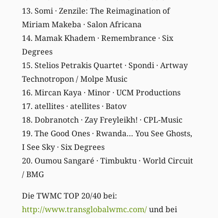
13. Somi · Zenzile: The Reimagination of
Miriam Makeba · Salon Africana
14. Mamak Khadem · Remembrance · Six
Degrees
15. Stelios Petrakis Quartet · Spondi · Artway
Technotropon / Molpe Music
16. Mircan Kaya · Minor · UCM Productions
17. atellites · atellites · Batov
18. Dobranotch · Zay Freyleikh! · CPL-Music
19. The Good Ones · Rwanda… You See Ghosts,
I See Sky · Six Degrees
20. Oumou Sangaré · Timbuktu · World Circuit
/ BMG
Die TWMC TOP 20/40 bei:
http://www.transglobalwmc.com/
und bei