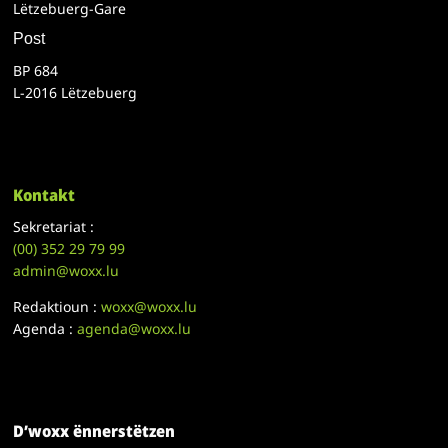
Lëtzebuerg-Gare
Post
BP 684
L-2016 Lëtzebuerg
Kontakt
Sekretariat :
(00)
352 29 79 99
admin@woxx.lu
Redaktioun :
woxx@woxx.lu
Agenda :
agenda@woxx.lu
D’woxx ënnerstëtzen