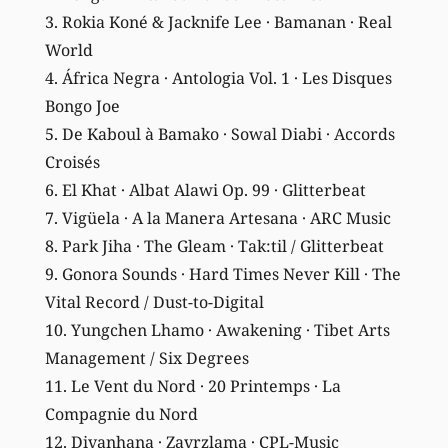
3. Rokia Koné & Jacknife Lee · Bamanan · Real
World
4. África Negra · Antologia Vol. 1 · Les Disques
Bongo Joe
5. De Kaboul à Bamako · Sowal Diabi · Accords
Croisés
6. El Khat · Albat Alawi Op. 99 · Glitterbeat
7. Vigüela · A la Manera Artesana · ARC Music
8. Park Jiha · The Gleam · Tak:til / Glitterbeat
9. Gonora Sounds · Hard Times Never Kill · The
Vital Record / Dust-to-Digital
10. Yungchen Lhamo · Awakening · Tibet Arts
Management / Six Degrees
11. Le Vent du Nord · 20 Printemps · La
Compagnie du Nord
12. Divanhana · Zavrzlama · CPL-Music