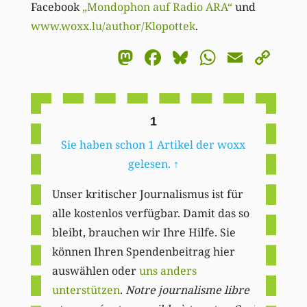
Facebook
„Mondophon auf Radio ARA“
und
www.woxx.lu/author/Klopottek
.
Mastodon
Facebook
Bluesky
WhatsA
Email
Co
Li
1
Sie haben schon 1 Artikel der woxx
gelesen.
↑
Unser kritischer Journalismus ist für
alle kostenlos verfügbar. Damit das so
bleibt, brauchen wir Ihre Hilfe. Sie
können Ihren Spendenbeitrag hier
auswählen oder
uns anders
unterstützen
.
Notre journalisme libre