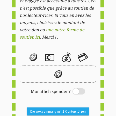
et engagé est accessible à tous·tes. Ceci
n'est possible que grâce au soutien de
nos lecteur·rices. Si vous en avez les
moyens, choisissez le montant de
votre don ou
une autre forme de
soutien ici
. Merci ! .
🪙
💶
💰
💳
🪙
Monatlich spenden?
Switch
Die woxx einmalig mit 2 € unterstützen