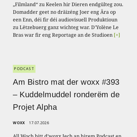
„Filmland“ zu Keelen hir Dieren endgülteg zou.
Domadder geet no dräizéng Joer eng Ära op
een Enn, déi fir déi audiovisuell Produktioun
zu Lëtzebuerg ganz wichteg war. D'Yolène Le
Bras war fir eng Reportage an de Studioen
[+]
PODCAST
Am Bistro mat der woxx #393
– Kuddelmuddel ronderëm de
Projet Alpha
WOXX
17.07.2026
All Woch bitt d’woxx Iech an hirem Podcast en