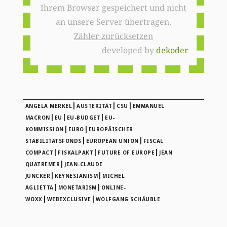
Ihrem Browser gespeichert und nicht
an unsere Server übertragen.
Zähler zurücksetzen
developed by
dekoder
|
|
|
ANGELA MERKEL
AUSTERITÄT
CSU
EMMANUEL
|
|
|
MACRON
EU
EU-BUDGET
EU-
|
|
KOMMISSION
EURO
EUROPÄISCHER
|
|
STABILITÄTSFONDS
EUROPEAN UNION
FISCAL
|
|
|
COMPACT
FISKALPAKT
FUTURE OF EUROPE
JEAN
|
QUATREMER
JEAN-CLAUDE
|
|
JUNCKER
KEYNESIANISM
MICHEL
|
|
AGLIETTA
MONETARISM
ONLINE-
|
|
WOXX
WEBEXCLUSIVE
WOLFGANG SCHÄUBLE