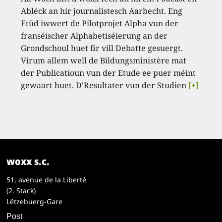
Abléck an hir journalistesch Aarbecht. Eng
Etüd iwwert de Pilotprojet Alpha vun der
franséischer Alphabetiséierung an der
Grondschoul huet fir vill Debatte gesuergt.
Virum allem well de Bildungsministère mat
der Publicatioun vun der Etude ee puer méint
gewaart huet. D'Resultater vun der Studien
[+]
woxx s.c.
51, avenue de la Liberté
(2. Stack)
Lëtzebuerg-Gare
Post