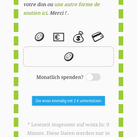
votre don ou
une autre forme de
soutien ici
. Merci ! .
🪙
💶
💰
💳
🪙
Monatlich spenden?
Switch
Die woxx einmalig mit 2 € unterstützen
* Lesezeit insgesamt auf woxx.lu: 0
Minute. Diese Daten werden nur in