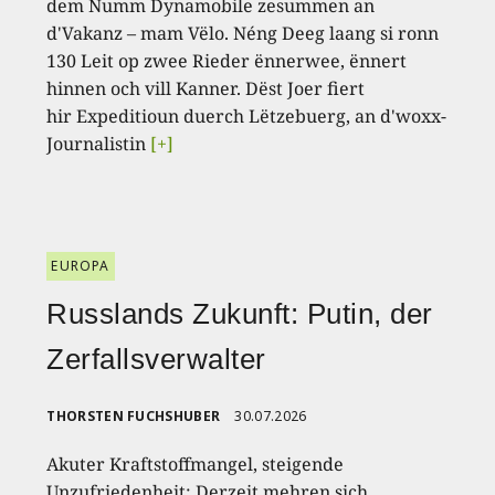
dem Numm Dynamobile zesummen an
d'Vakanz – mam Vëlo. Néng Deeg laang si ronn
130 Leit op zwee Rieder ënnerwee, ënnert
hinnen och vill Kanner. Dëst Joer fiert
hir Expeditioun duerch Lëtzebuerg, an d'woxx-
Journalistin
[+]
EUROPA
Russlands Zukunft: Putin, der
Zerfallsverwalter
THORSTEN FUCHSHUBER
30.07.2026
Akuter Kraftstoffmangel, steigende
Unzufriedenheit: Derzeit mehren sich