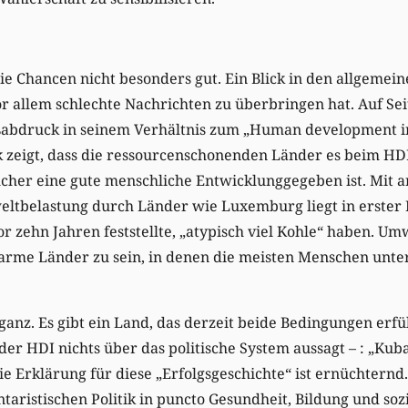
ie Chancen nicht besonders gut. Ein Blick in den allgemein
or allem schlechte Nachrichten zu überbringen hat. Auf Seit
ßabdruck in seinem Verhältnis zum „Human development i
k zeigt, dass die ressourcenschonenden Länder es beim HDI 
lcher eine gute menschliche Entwicklunggegeben ist. Mit 
ltbelastung durch Länder wie Luxemburg liegt in erster Li
or zehn Jahren feststellte, „atypisch viel Kohle“ haben. Um
arme Länder zu sein, in denen die meisten Menschen unte
ganz. Es gibt ein Land, das derzeit beide Bedingungen erfü
der HDI nichts über das politische System aussagt – : „Kub
e Erklärung für diese „Erfolgsgeschichte“ ist ernüchternd
ntaristischen Politik in puncto Gesundheit, Bildung und so