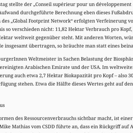
ag stellte der „Conseil supérieur pour un développement
ufwand durchgeführte Berechnung eben dieses Fußabdruc
des „Global Footprint Network“ erfolgten Verfeinerung v
is so verschieden nicht: 11,82 Hektar Verbrauch pro Kopf,
 Hektar weltweit gegenüber steht. Mit anderen Worten, w
 insgesamt übertragen, so bräuchte man statt eines beina
urgerInnen Weltmeister in Sachen Belastung der Biosphär
reinigten Arabischen Emirate und der USA. Im weltweite
erung auch etwa 2,7 Hektar Biokapazität pro Kopf – also 
rfügung stehen. Etwa die Hälfte dieses Wertes geht auf d
us
ormen des Ressourcenverbrauchs sichtbar macht, ist einer
ike Mathias vom CSDD führte an, dass ein Rückgriff auf A