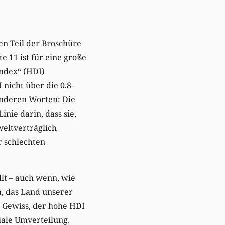
en Teil der Broschüre
e 11 ist für eine große
ndex“ (HDI)
nicht über die 0,8-
anderen Worten: Die
nie darin, dass sie,
weltverträglich
r schlechten
llt – auch wenn, wie
a, das Land unserer
. Gewiss, der hohe HDI
ziale Umverteilung.