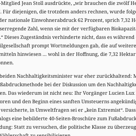
Mitglied Jean Stoll ausdrückte, „wir brauchen die zwölf H
. Für diejenigen, die trotzdem anders rechnen, wurde fol
 der nationale Einwohnerabdruck 62 Prozent, sprich 7,32 
serregende Zahl, wenn sie mit der verfügbaren Biokapazit
“ Dieses Zugeständnis verhinderte nicht, dass es während 
ilgesellschaft prompt Wortmeldungen gab, die auf weitere
itteln hinwiesen … wohl in der Hoffnung, die 7,32 Hektar
önnen.
 beiden Nachhaltigkeitsminister war eher zurückhaltend: 
ußabdruckmethode bei der Diskussion um den Nachhaltigke
en. Das wiederum ist nicht neu: Ihr Vorgänger Lucien Lux
oren und den Beginn eines sanften Umsteuerns angekündig
versicherte, in Umweltfragen sei er „kein Extremist“. Dass
alogs eine bebilderte 40-Seiten-Broschüre zum Fußabdruck 
dung: Statt zu versuchen, die politische Klasse zu überzeug
Wählerschaft zu sensibilisieren.