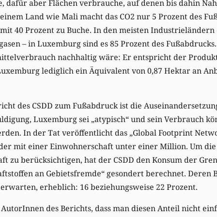
e, dafür aber Flächen verbrauche, auf denen bis dahin Na
 einem Land wie Mali macht das CO2 nur 5 Prozent des Fu
mit 40 Prozent zu Buche. In den meisten Industrieländern
asen – in Luxemburg sind es 85 Prozent des Fußabdrucks. 
ttelverbrauch nachhaltig wäre: Er entspricht der Produkt
Luxemburg lediglich ein Äquivalent von 0,87 Hektar an A
richt des CSDD zum Fußabdruck ist die Auseinandersetzung
ldigung, Luxemburg sei „atypisch“ und sein Verbrauch kö
den. In der Tat veröffentlicht das „Global Footprint Netw
er mit einer Einwohnerschaft unter einer Million. Um die
ft zu berücksichtigen, hat der CSDD den Konsum der Gre
aftstoffen an Gebietsfremde“ gesondert berechnet. Deren 
 erwarten, erheblich: 16 beziehungsweise 22 Prozent.
 AutorInnen des Berichts, dass man diesen Anteil nicht ein