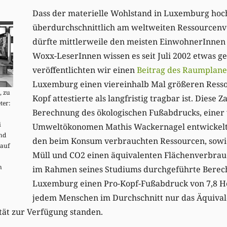
Dass der materielle Wohlstand in Luxemburg hoc
überdurchschnittlich am weltweiten Ressourcenver
dürfte mittlerweile den meisten EinwohnerInnen in
Woxx-LeserInnen wissen es seit Juli 2002 etwas g
veröffentlichten wir einen
Beitrag des Raumplane
Luxemburg einen viereinhalb Mal größeren Ress
, zu
Kopf attestierte als langfristig tragbar ist. Diese 
ter:
Berechnung des ökologischen Fußabdrucks, einer
i
Umweltökonomen Mathis Wackernagel entwickelt
nd
den beim Konsum verbrauchten Ressourcen, sowi
 auf
Müll und CO2 einen äquivalenten Flächenverbra
n
im Rahmen seines Studiums durchgeführte Berec
Luxemburg einen Pro-Kopf-Fußabdruck von 7,8 H
jedem Menschen im Durchschnitt nur das Äquival
tät zur Verfügung standen.