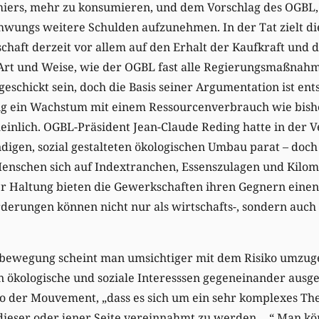
iers, mehr zu konsumieren, und dem Vorschlag des OGBL,
hwungs weitere Schulden aufzunehmen. In der Tat zielt di
aft derzeit vor allem auf den Erhalt der Kaufkraft und
t und Weise, wie der OGBL fast alle Regierungsmaßnahme
 geschickt sein, doch die Basis seiner Argumentation ist en
ig ein Wachstum mit einem Ressourcenverbrauch wie bish
einlich. OGBL-Präsident Jean-Claude Reding hatte in der V
igen, sozial gestalteten ökologischen Umbau parat – doch s
Menschen sich auf Indextranchen, Essenszulagen und Kilo
er Haltung bieten die Gewerkschaften ihren Gegnern ein
rderungen können nicht nur als wirtschafts-, sondern auch
bewegung scheint man umsichtiger mit dem Risiko umzuge
ökologische und soziale Interesssen gegeneinander ausge
so der Mouvement, „dass es sich um ein sehr komplexes Th
 dieser oder jener Seite vereinnahmt zu werden …“ Man kö