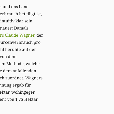
h und das Land
brauch beteiligt ist,
tuitiv klar sein.
enauer: Damals
rs Claude Wagner
, der
ourcenverbrauch pro
Zahl beruhte auf der
 von dem
en Methode, welche
e dem anfallenden
uch zuordnet. Wagners
hnung ergab für
ektar, wohingegen
ent von 1,75 Hektar