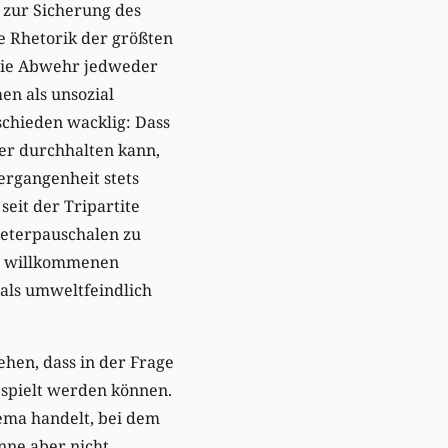
 zur Sicherung des
e Rhetorik der größten
 die Abwehr jedweder
n als unsozial
tschieden wacklig: Dass
er durchhalten kann,
ergangenheit stets
eit der Tripartite
meterpauschalen zu
en willkommenen
 als umweltfeindlich
hen, dass in der Frage
spielt werden können.
ema handelt, bei dem
nne aber nicht