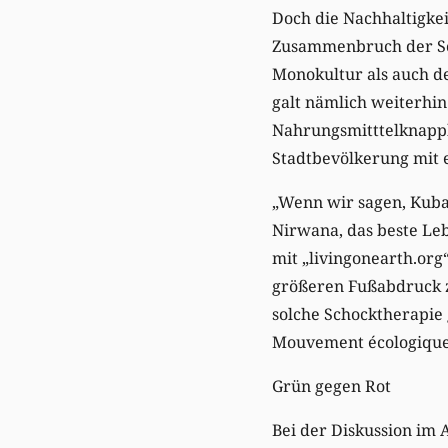
Doch die Nachhaltigkei
Zusammenbruch der Sow
Monokultur als auch d
galt nämlich weiterhi
Nahrungsmitttelknapphe
Stadtbevölkerung mit 
„Wenn wir sagen, Kuba 
Nirwana, das beste Leb
mit „livingonearth.org
größeren Fußabdruck z
solche Schocktherapie 
Mouvement écologique
Grün gegen Rot
Bei der Diskussion im 