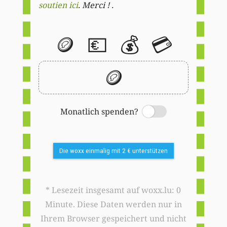
soutien ici
. Merci ! .
🪙
💶
💰
💳
🪙
Monatlich spenden?
Switch
Die woxx einmalig mit 2 € unterstützen
* Lesezeit insgesamt auf woxx.lu: 0
Minute. Diese Daten werden nur in
Ihrem Browser gespeichert und nicht