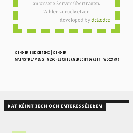
an unsere Server übertragen.
Zähler zurücksetzen
developed by
dekoder
|
GENDER BUDGETING
GENDER
|
|
MAINSTREAMING
GESCHLECHTERGERECHTIGKEIT
WOXX790
DAT KÉINT IECH OCH INTERESSÉIEREN