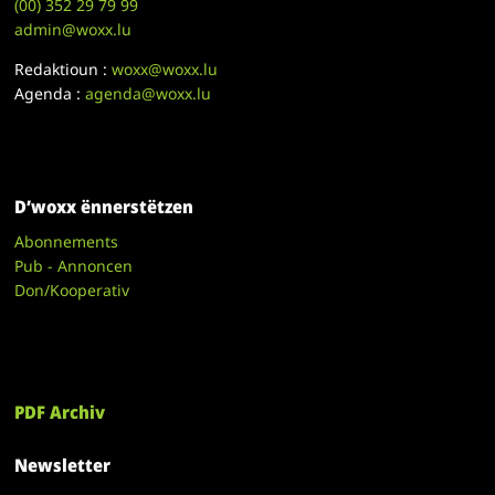
(00)
352 29 79 99
admin@woxx.lu
Redaktioun :
woxx@woxx.lu
Agenda :
agenda@woxx.lu
D’woxx ënnerstëtzen
Abonnements
Pub - Annoncen
Don/Kooperativ
PDF Archiv
Newsletter