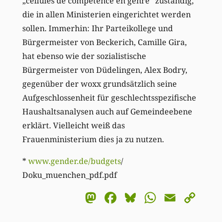
„cellules de compétence en genre“ zuständig,
die in allen Ministerien eingerichtet werden
sollen. Immerhin: Ihr Parteikollege und
Bürgermeister von Beckerich, Camille Gira,
hat ebenso wie der sozialistische
Bürgermeister von Düdelingen, Alex Bodry,
gegenüber der woxx grundsätzlich seine
Aufgeschlossenheit für geschlechtsspezifische
Haushaltsanalysen auch auf Gemeindeebene
erklärt. Vielleicht weiß das
Frauenministerium dies ja zu nutzen.
*
www.gender.de/budgets
/
Doku_muenchen_pdf.pdf
Mastodon
Facebook
Bluesky
WhatsA
Email
Co
Li