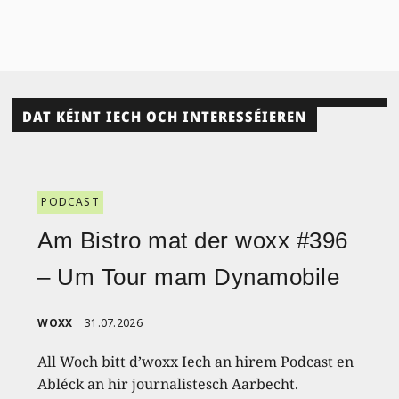
DAT KÉINT IECH OCH INTERESSÉIEREN
PODCAST
Am Bistro mat der woxx #396
– Um Tour mam Dynamobile
WOXX
31.07.2026
All Woch bitt d’woxx Iech an hirem Podcast en
Abléck an hir journalistesch Aarbecht.