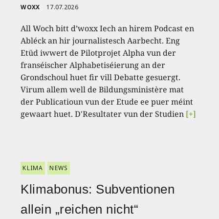
WOXX
17.07.2026
All Woch bitt d’woxx Iech an hirem Podcast en
Abléck an hir journalistesch Aarbecht. Eng
Etüd iwwert de Pilotprojet Alpha vun der
franséischer Alphabetiséierung an der
Grondschoul huet fir vill Debatte gesuergt.
Virum allem well de Bildungsministère mat
der Publicatioun vun der Etude ee puer méint
gewaart huet. D'Resultater vun der Studien
[+]
KLIMA
NEWS
Klimabonus: Subventionen
allein „reichen nicht“