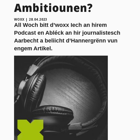
Ambitiounen?
WOXX
|
28.04.2023
All Woch bitt d’woxx Iech an hirem
Podcast en Abléck an hir journalistesch
Aarbecht a beliicht d’Hannergrënn vun
engem Artikel.