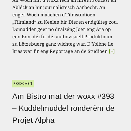
All Woch bitt d’woxx Iech an hirem Podcast en
Abléck an hir journalistesch Aarbecht. An
enger Woch maachen d'Filmstudioen
„Filmland“ zu Keelen hir Dieren endgülteg zou.
Domadder geet no dräizéng Joer eng Ära op
een Enn, déi fir déi audiovisuell Produktioun
zu Lëtzebuerg ganz wichteg war. D'Yolène Le
Bras war fir eng Reportage an de Studioen
[+]
PODCAST
Am Bistro mat der woxx #393
– Kuddelmuddel ronderëm de
Projet Alpha