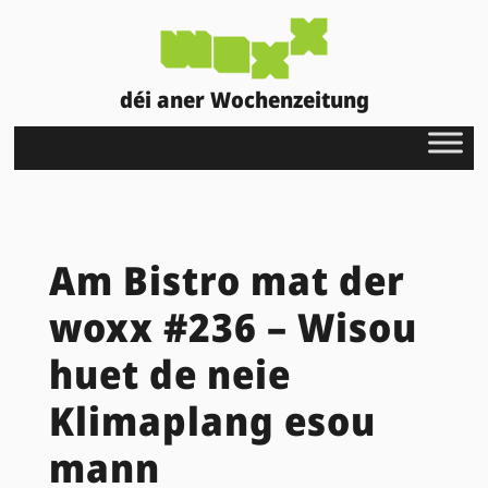
déi aner Wochenzeitung
Am Bistro mat der
woxx #236 – Wisou
huet de neie
Klimaplang esou
mann