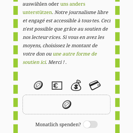
auswählen oder
uns anders
unterstützen
.
Notre journalisme libre
et engagé est accessible à tous·tes. Ceci
n'est possible que grâce au soutien de
nos lecteur·rices. Si vous en avez les
moyens, choisissez le montant de
votre don ou
une autre forme de
soutien ici
. Merci ! .
🪙
💶
💰
💳
🪙
Monatlich spenden?
Switch