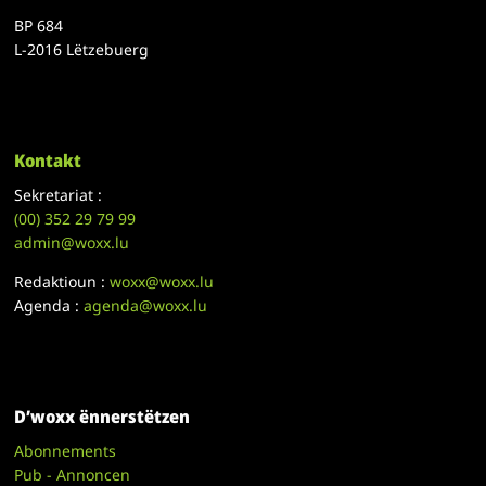
BP 684
L-2016 Lëtzebuerg
Kontakt
Sekretariat :
(00)
352 29 79 99
admin@woxx.lu
Redaktioun :
woxx@woxx.lu
Agenda :
agenda@woxx.lu
D’woxx ënnerstëtzen
Abonnements
Pub - Annoncen