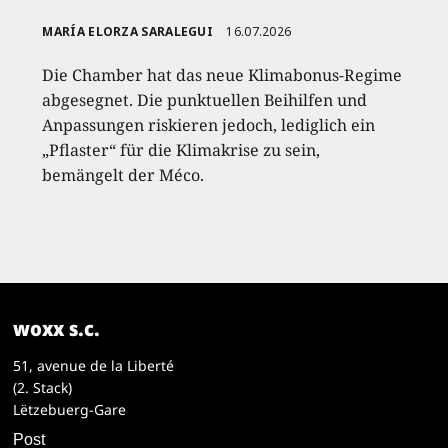
MARÍA ELORZA SARALEGUI
16.07.2026
Die Chamber hat das neue Klimabonus-Regime
abgesegnet. Die punktuellen Beihilfen und
Anpassungen riskieren jedoch, lediglich ein
„Pflaster“ für die Klimakrise zu sein,
bemängelt der Méco.
woxx s.c.
51, avenue de la Liberté
(2. Stack)
Lëtzebuerg-Gare
Post