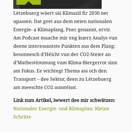
Lëtzebuerg wäert säi Klimazil fir 2030 net
upassen. Dat geet aus dem neien nationalen
Energie- a Klimaplang, Pnec genannt, ervir.
Am Podcast maache mir eng kuerz Analys vun
deene interessantste Punkten aus dem Plang:
besonnesch d’Héicht vun der CO2-Steier an
d’Matbestëmmung vum Klima-Biergerrot sinn
am Fokus. Ee wichtegt Thema ass och den
Transport – dee Sektor, deen zu Lëtzebuerg
am meeschte CO2 ausstéisst.
Link zum Artikel, iwwert dee mir schwätzen:
Nationaler Energie- und Klimaplan: Kleine
Schritte