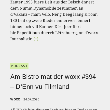
Zanter 1995 fuere Leit aus der Belsch ënnert
dem Numm Dynamobile zesummen an
d'Vakanz – mam Vëlo. Néng Deeg laang si ronn
130 Leit op zwee Rieder ënnerwee, ënnert
hinnen och vill Kanner. Dëst Joer fiert
hir Expeditioun duerch Lëtzebuerg, an d'woxx-
Journalistin
[+]
PODCAST
Am Bistro mat der woxx #394
– D’Enn vu Filmland
WOXX
24.07.2026