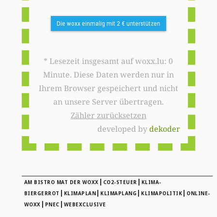
Die woxx einmalig mit 2 € unterstützen
* Lesezeit insgesamt auf woxx.lu: 0
Minute. Diese Daten werden nur in
Ihrem Browser gespeichert und nicht
an unsere Server übertragen.
Zähler zurücksetzen
developed by
dekoder
|
|
AM BISTRO MAT DER WOXX
CO2-STEUER
KLIMA-
|
|
|
|
BIERGERROT
KLIMAPLAN
KLIMAPLANG
KLIMAPOLITIK
ONLINE-
|
|
WOXX
PNEC
WEBEXCLUSIVE