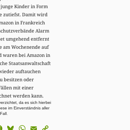
, junge Kinder in Form
e zutiefst. Damit wird
Amazon in Frankreich
schutzverbände Alarm
uet umgehend entfernt
ßte am Wochenende auf
nd waren bei Amazon in
che Staatsanwaltschaft
s wieder auftauchen
u besitzen oder
Fällen mit einer
echnet werden kann.
rzichtet, da es sich hierbei
ese im Einverständnis aller
Fall.
astodon
Facebook
Bluesky
WhatsApp
Email
Copy