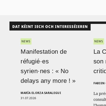
DAT KÉINT IECH OCH INTERESSÉIEREN
NEWS
NEWS
Manifestation de
La 
réfugié·es
son 
syrien·nes : « No
crit
delays any more ! »
FABIEN
MARÍA ELORZA SARALEGUI
La pré
31.07.2026
consult
l’homm