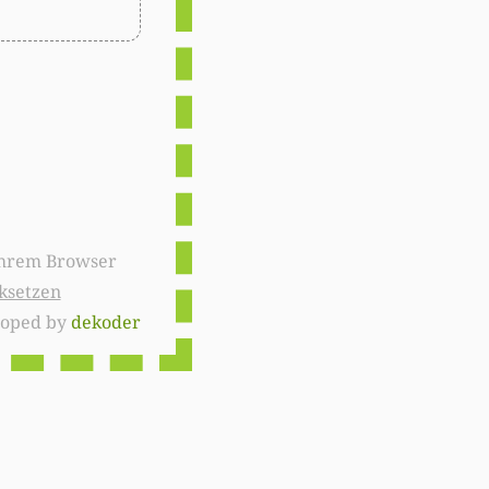
ksetzen
loped by
dekoder