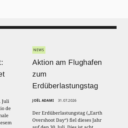
NEWS
:
Aktion am Flughafen
et
zum
Erdüberlastungstag
 Juli
JOËL ADAMI
31.07.2026
io de
Der Erdüberlastungstag („Earth
onale
Overshoot Day“) fiel dieses Jahr
diesem
auf den 30. Juli. Dies ist acht