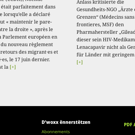
Anlass kritisierte die
, était parfaitement dans
Gesundheits-NGO „Ärzte
e lorsqu’elle a déclaré
Grenzen“ (Médecins sans
aut « maintenir le pare-
frontieres, MSF) den
tre la droite », après le
Pharmahersteller „Gilead
u Parlement européen en
dieser sein HIV-Medikam
 du nouveau règlement
Lenacapavir nicht als Ge
 retours des migrant·es et
für Länder mit geringem
·es, le 17 juin dernier.
[+]
st la
[+]
D’woxx ënnerstëtzen
PDF 
Abonnements