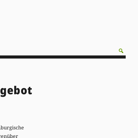
ngebot
mburgische
egenüber