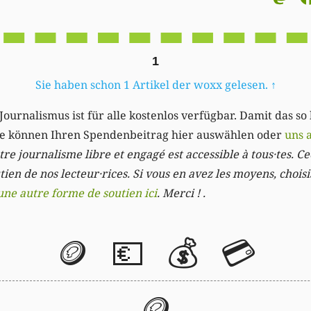
1
Sie haben schon 1 Artikel der woxx gelesen.
↑
Journalismus ist für alle kostenlos verfügbar. Damit das so
Sie können Ihren Spendenbeitrag hier auswählen oder
uns 
re journalisme libre et engagé est accessible à tous·tes. Cec
ien de nos lecteur·rices. Si vous en avez les moyens, chois
une autre forme de soutien ici
. Merci ! .
🪙
💶
💰
💳
🪙