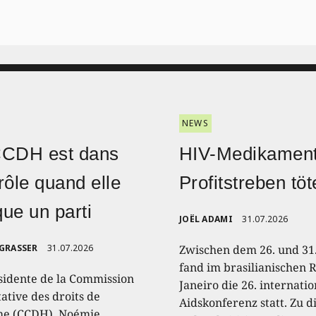
NEWS
CCDH est dans
HIV-Medikament
rôle quand elle
Profitstreben töt
ique un parti
JOËL ADAMI
31.07.2026
 GRASSER
31.07.2026
Zwischen dem 26. und 31.
fand im brasilianischen R
sidente de la Commission
Janeiro die 26. internati
ative des droits de
Aidskonferenz statt. Zu 
e (CCDH), Noémie