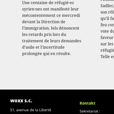
Une centaine de réfugié·es
Sadler
syrien·nes ont manifesté leur
son rôl
mécontentement ce mercredi
qu’il f
devant la Direction de
feu con
l’immigration. Iels dénoncent
vote d
les retards pris lors du
faveur
traitement de leurs demandes
sur les
d’asile et l’incertitude
réfugié
prolongée qui en résulte.
Telle e
woxx s.c.
Kontakt
51, avenue de la Liberté
Sekretariat :