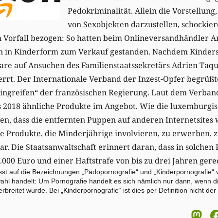
Pedokriminalität. Allein die Vorstellung
von Sexobjekten darzustellen, schockier
en Vorfall bezogen: So hatten beim Onlineversandhändler 
n in Kinderform zum Verkauf gestanden. Nachdem Kinder
are auf Ansuchen des Familienstaatssekretärs Adrien Taq
errt. Der Internationale Verband der Inzest-Opfer begrü
 Eingreifen“ der französischen Regierung. Laut dem Verba
s 2018 ähnliche Produkte im Angebot. Wie die luxemburgis
chten, dass die entfernten Puppen auf anderen Internetsite
 Produkte, die Minderjährige involvieren, zu erwerben, z
ar. Die Staatsanwaltschaft erinnert daran, dass in solchen 
.000 Euro und einer Haftstrafe von bis zu drei Jahren ger
t auf die Bezeichnungen „Pädopornografie“ und „Kinderpornografie“ ve
hl handelt: Um Pornografie handelt es sich nämlich nur dann, wenn di
rbreitet wurde. Bei „Kinderpornografie“ ist dies per Definition nicht der 
M