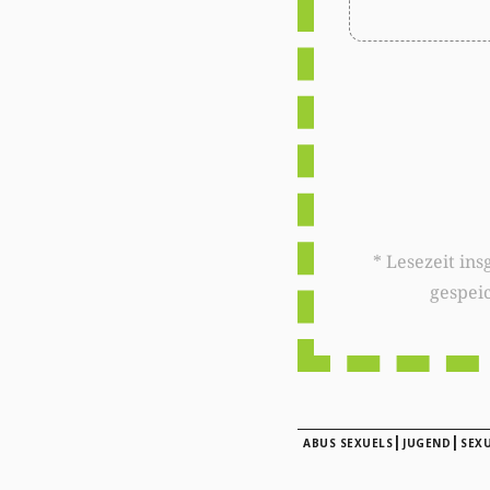
* Lesezeit insgesamt auf woxx.lu: 
gespei
|
|
ABUS SEXUELS
JUGEND
SEX