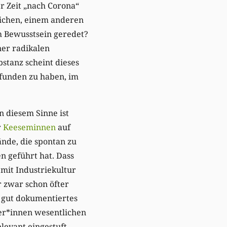
r Zeit „nach Corona“
ichen, einem anderen
 Bewusstsein geredet?
ner radikalen
bstanz scheint dieses
funden zu haben, im
n diesem Sinne ist
r
Keeseminnen
auf
nde, die spontan zu
en geführt hat. Dass
it Industriekultur
 zwar schon öfter
n gut dokumentiertes
ger*innen wesentlichen
elevant eingestuft