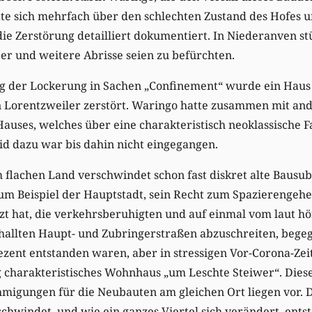
tte sich mehrfach über den schlechten Zustand des Hofes 
ie Zerstörung detailliert dokumentiert. In Niederanven s
er und weitere Abrisse seien zu befürchten.
ag der Lockerung in Sachen „Confinement“ wurde ein Haus 
in Lorentzweiler zerstört. Waringo hatte zusammen mit an
 Hauses, welches über eine charakteristisch neoklassische 
id dazu war bis dahin nicht eingegangen.
 flachen Land verschwindet schon fast diskret alte Bausub
 zum Beispiel der Hauptstadt, sein Recht zum Spazierenge
t hat, die verkehrsberuhigten und auf einmal vom laut h
hallten Haupt- und Zubringerstraßen abzuschreiten, bege
rezent entstanden waren, aber in stressigen Vor-Corona-Zei
charakteristisches Wohnhaus „um Leschte Steiwer“. Diese 
hmigungen für die Neubauten am gleichen Ort liegen vor. 
chwindet, und wie ein ganzes Viertel sich verändert, entste