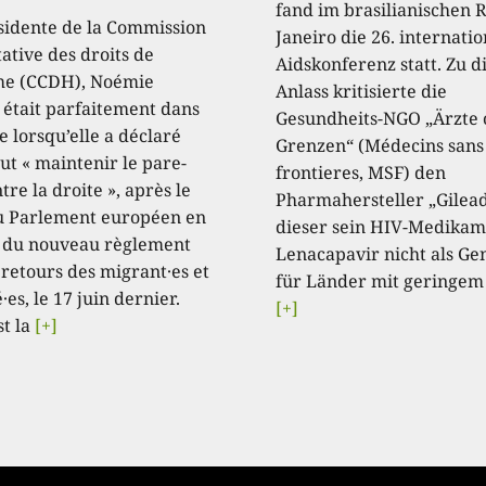
fand im brasilianischen R
sidente de la Commission
Janeiro die 26. internati
ative des droits de
Aidskonferenz statt. Zu 
e (CCDH), Noémie
Anlass kritisierte die
, était parfaitement dans
Gesundheits-NGO „Ärzte
e lorsqu’elle a déclaré
Grenzen“ (Médecins sans
aut « maintenir le pare-
frontieres, MSF) den
tre la droite », après le
Pharmahersteller „Gilead
u Parlement européen en
dieser sein HIV-Medikam
 du nouveau règlement
Lenacapavir nicht als Ge
 retours des migrant·es et
für Länder mit geringem
·es, le 17 juin dernier.
[+]
st la
[+]