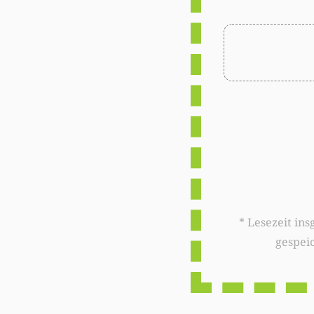
* Lesezeit insgesamt auf woxx.lu: 
gespei