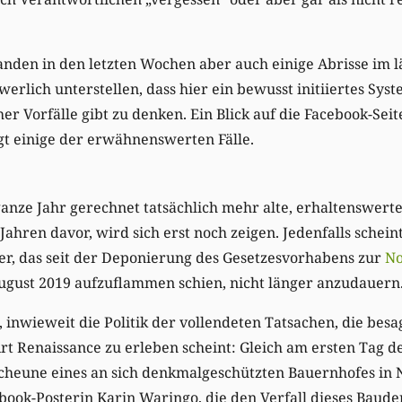
nden in den letzten Wochen aber auch einige Abrisse im l
hwerlich unterstellen, dass hier ein bewusst initiiertes Sys
r Vorfälle gibt zu denken. Ein Blick auf die Facebook-Seit
igt einige der erwähnenswerten Fälle.
anze Jahr gerechnet tatsächlich mehr alte, erhaltenswert
 Jahren davor, wird sich erst noch zeigen. Jedenfalls schei
r, das seit der Deponierung des Gesetzesvorhabens zur
No
gust 2019 aufzuflammen schien, nicht länger anzudauern
, inwieweit die Politik der vollendeten Tatsachen, die besa
Art Renaissance zu erleben scheint: Gleich am ersten Tag d
cheune eines an sich denkmalgeschützten Bauernhofes in
book-Posterin Karin Waringo, die den Verfall dieses Baude