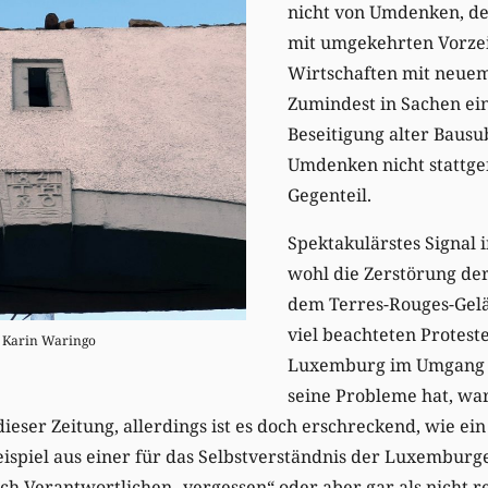
nicht von Umdenken, de
mit umgekehrten Vorze
Wirtschaften mit neuem
Zumindest in Sachen ei
Beseitigung alter Bausu
Umdenken nicht stattge
Gegenteil.
Spektakulärstes Signal i
wohl die Zerstörung de
dem Terres-Rouges-Gelä
viel beachteten Protest
: Karin Waringo
Luxemburg im Umgang m
seine Probleme hat, war
ieser Zeitung, allerdings ist es doch erschreckend, wie ei
Beispiel aus einer für das Selbstverständnis der Luxembur
sch Verantwortlichen „vergessen“ oder aber gar als nicht r