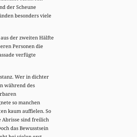
und der Scheune
tünden besonders viele
aus der zweiten Hälfte
deren Personen die
Fassade verfügte
stanz. Wer in dichter
hen während des
örbaren
gnete so manchen
ten kaum auffielen. So
Abrisse sind freilich
Doch das Bewusstsein
ht bei vielen erst,