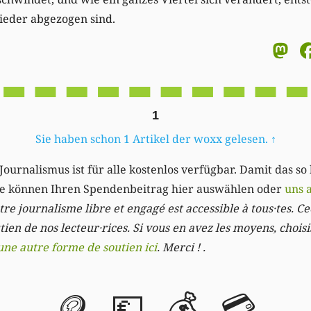
eder abgezogen sind.
M
1
Sie haben schon 1 Artikel der woxx gelesen.
↑
Journalismus ist für alle kostenlos verfügbar. Damit das so
Sie können Ihren Spendenbeitrag hier auswählen oder
uns 
re journalisme libre et engagé est accessible à tous·tes. Cec
ien de nos lecteur·rices. Si vous en avez les moyens, chois
une autre forme de soutien ici
. Merci ! .
🪙
💶
💰
💳