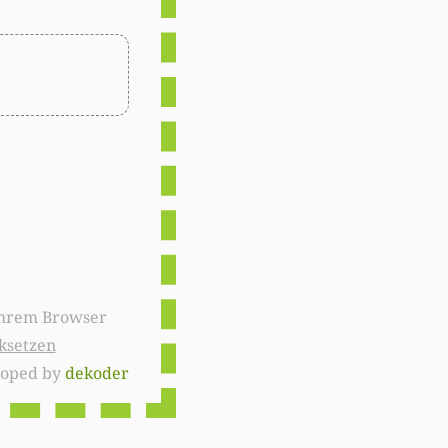
ksetzen
loped by
dekoder