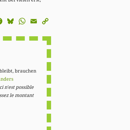
astodon
Facebook
Bluesky
WhatsApp
Email
Copy
Link
 bleibt, brauchen
anders
i n'est possible
issez le montant