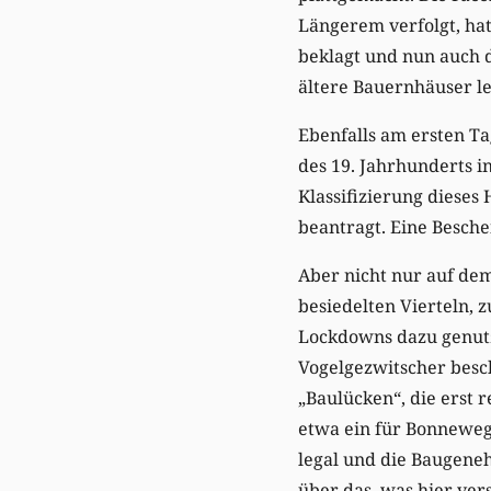
Längerem verfolgt, ha
beklagt und nun auch d
ältere Bauernhäuser le
Ebenfalls am ersten T
des 19. Jahrhunderts 
Klassifizierung dieses
beantragt. Eine Besche
Aber nicht nur auf dem
besiedelten Vierteln,
Lockdowns dazu genutz
Vogelgezwitscher besc
„Baulücken“, die erst 
etwa ein für Bonneweg 
legal und die Baugene
über das, was hier vers