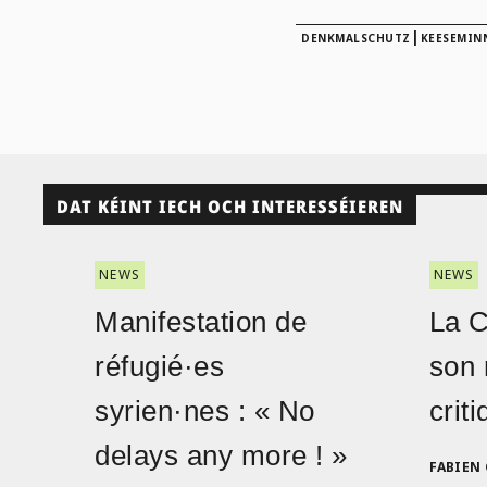
|
DENKMALSCHUTZ
KEESEMIN
DAT KÉINT IECH OCH INTERESSÉIEREN
NEWS
NEWS
Manifestation de
La 
réfugié·es
son 
syrien·nes : « No
crit
delays any more ! »
FABIEN