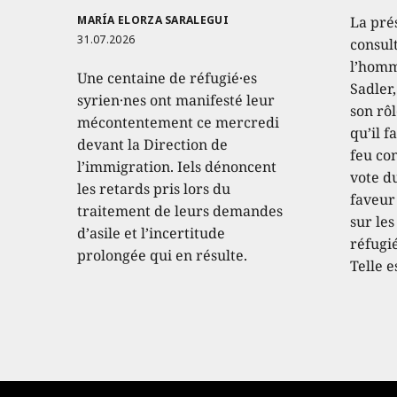
MARÍA ELORZA SARALEGUI
La pré
31.07.2026
consult
l’homm
Une centaine de réfugié·es
Sadler
syrien·nes ont manifesté leur
son rôl
mécontentement ce mercredi
qu’il f
devant la Direction de
feu con
l’immigration. Iels dénoncent
vote d
les retards pris lors du
faveur
traitement de leurs demandes
sur les
d’asile et l’incertitude
réfugié
prolongée qui en résulte.
Telle e