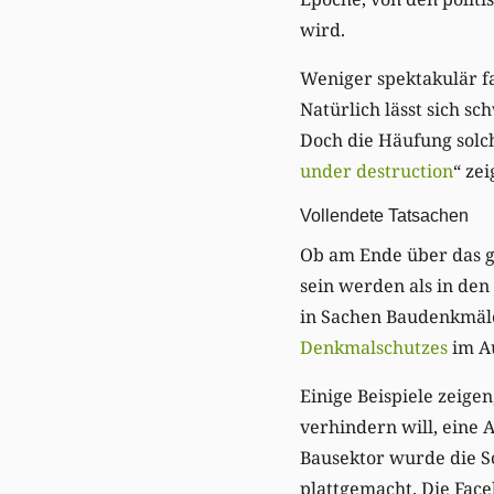
wird.
Weniger spektakulär fa
Natürlich lässt sich sc
Doch die Häufung solche
under destruction
“ ze
Vollendete Tatsachen
Ob am Ende über das g
sein werden als in den
in Sachen Baudenkmäle
Denkmalschutzes
im Au
Einige Beispiele zeigen
verhindern will, eine 
Bausektor wurde die S
plattgemacht. Die Face