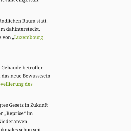
ändlichen Raum statt.
tem dahintersteckt.
e von „
Luxembourg
e Gebäude betroffen
nt das neue Bewusstsein
vellierung des
.
gtes Gesetz in Zukunft
er „Reprise“ im
 Niederanven
nkmales schon seit