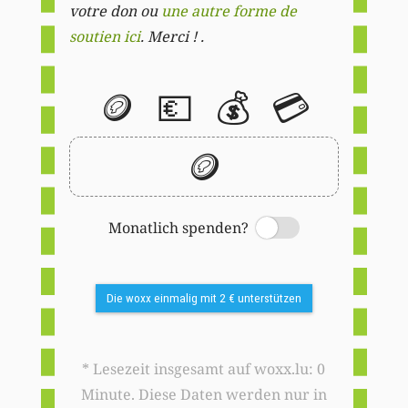
votre don ou
une autre forme de
soutien ici
. Merci ! .
🪙
💶
💰
💳
🪙
Monatlich spenden?
Switch
Die woxx einmalig mit 2 € unterstützen
* Lesezeit insgesamt auf woxx.lu: 0
Minute. Diese Daten werden nur in