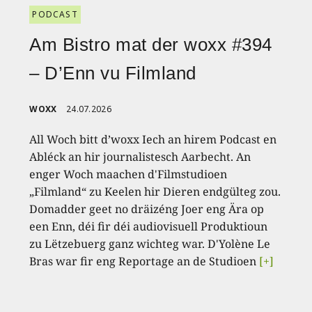
PODCAST
Am Bistro mat der woxx #394
– D’Enn vu Filmland
WOXX
24.07.2026
All Woch bitt d’woxx Iech an hirem Podcast en
Abléck an hir journalistesch Aarbecht. An
enger Woch maachen d'Filmstudioen
„Filmland“ zu Keelen hir Dieren endgülteg zou.
Domadder geet no dräizéng Joer eng Ära op
een Enn, déi fir déi audiovisuell Produktioun
zu Lëtzebuerg ganz wichteg war. D'Yolène Le
Bras war fir eng Reportage an de Studioen
[+]