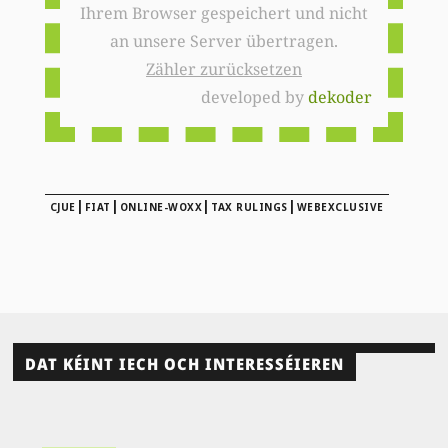
Ihrem Browser gespeichert und nicht
an unsere Server übertragen.
Zähler zurücksetzen
developed by
dekoder
|
|
|
|
CJUE
FIAT
ONLINE-WOXX
TAX RULINGS
WEBEXCLUSIVE
DAT KÉINT IECH OCH INTERESSÉIEREN