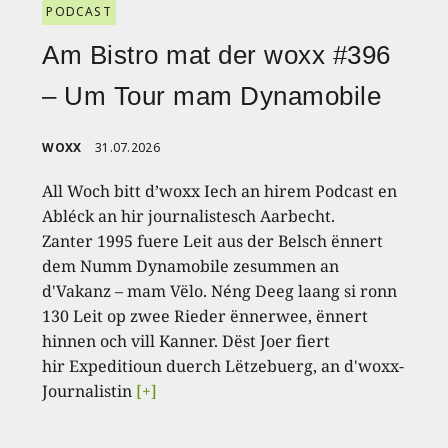
PODCAST
Am Bistro mat der woxx #396
– Um Tour mam Dynamobile
WOXX
31.07.2026
All Woch bitt d’woxx Iech an hirem Podcast en
Abléck an hir journalistesch Aarbecht.
Zanter 1995 fuere Leit aus der Belsch ënnert
dem Numm Dynamobile zesummen an
d'Vakanz – mam Vëlo. Néng Deeg laang si ronn
130 Leit op zwee Rieder ënnerwee, ënnert
hinnen och vill Kanner. Dëst Joer fiert
hir Expeditioun duerch Lëtzebuerg, an d'woxx-
Journalistin
[+]