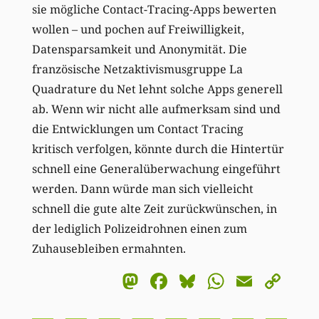
sie mögliche Contact-Tracing-Apps bewerten
wollen – und pochen auf Freiwilligkeit,
Datensparsamkeit und Anonymität. Die
französische Netzaktivismusgruppe La
Quadrature du Net lehnt solche Apps generell
ab. Wenn wir nicht alle aufmerksam sind und
die Entwicklungen um Contact Tracing
kritisch verfolgen, könnte durch die Hintertür
schnell eine Generalüberwachung eingeführt
werden. Dann würde man sich vielleicht
schnell die gute alte Zeit zurückwünschen, in
der lediglich Polizeidrohnen einen zum
Zuhausebleiben ermahnten.
Mastodon
Facebook
Bluesky
WhatsA
Email
Co
Li