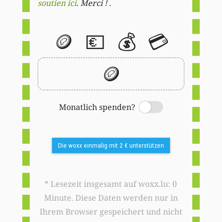
soutien ici
. Merci ! .
🪙
💶
💰
💳
🪙
Monatlich spenden?
Switch
Die woxx einmalig mit 2 € unterstützen
* Lesezeit insgesamt auf woxx.lu: 0
Minute. Diese Daten werden nur in
Ihrem Browser gespeichert und nicht