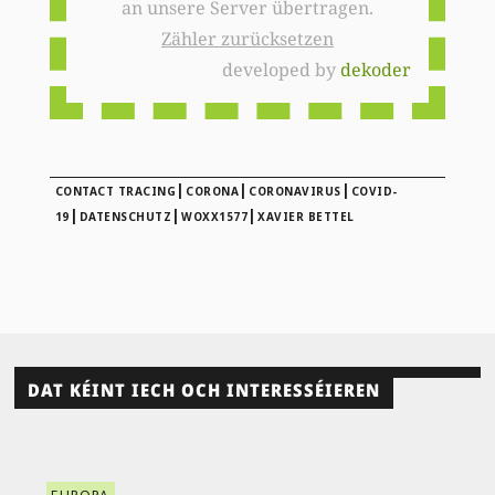
an unsere Server übertragen.
Zähler zurücksetzen
developed by
dekoder
|
|
|
CONTACT TRACING
CORONA
CORONAVIRUS
COVID-
|
|
|
19
DATENSCHUTZ
WOXX1577
XAVIER BETTEL
DAT KÉINT IECH OCH INTERESSÉIEREN