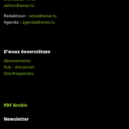
admin@woxx.lu
Redaktioun :
woxx@woxx.lu
Agenda :
agenda@woxx.lu
D’woxx ënnerstëtzen
Abonnements
Pub - Annoncen
Don/Kooperativ
PDF Archiv
Newsletter