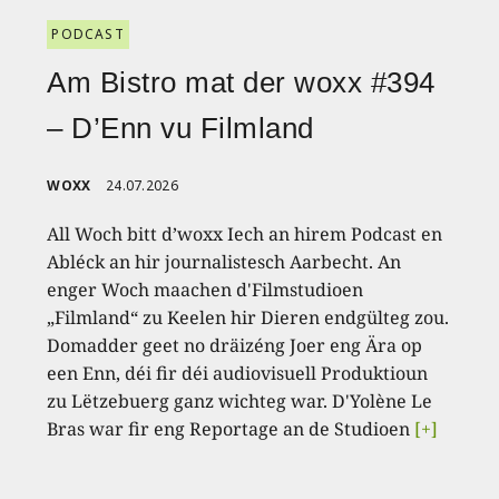
PODCAST
Am Bistro mat der woxx #394
– D’Enn vu Filmland
WOXX
24.07.2026
All Woch bitt d’woxx Iech an hirem Podcast en
Abléck an hir journalistesch Aarbecht. An
enger Woch maachen d'Filmstudioen
„Filmland“ zu Keelen hir Dieren endgülteg zou.
Domadder geet no dräizéng Joer eng Ära op
een Enn, déi fir déi audiovisuell Produktioun
zu Lëtzebuerg ganz wichteg war. D'Yolène Le
Bras war fir eng Reportage an de Studioen
[+]