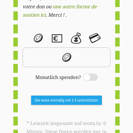
votre don ou
une autre forme de
soutien ici
. Merci ! .
🪙
💶
💰
💳
🪙
Monatlich spenden?
Switch
Die woxx einmalig mit 2 € unterstützen
* Lesezeit insgesamt auf woxx.lu: 0
Minute. Diese Daten werden nur in