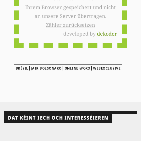
Ihrem Browser gespeichert und nicht
an unsere Server übertragen.
Zähler zurücksetzen
developed by
dekoder
|
|
|
BRÉSIL
JAIR BOLSONARO
ONLINE-WOXX
WEBEXCLUSIVE
DAT KÉINT IECH OCH INTERESSÉIEREN