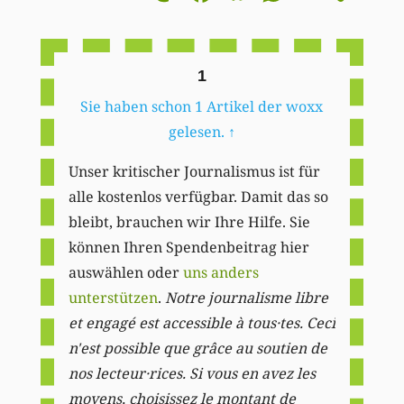
Li
1
Sie haben schon 1 Artikel der woxx
gelesen.
↑
Unser kritischer Journalismus ist für
alle kostenlos verfügbar. Damit das so
bleibt, brauchen wir Ihre Hilfe. Sie
können Ihren Spendenbeitrag hier
auswählen oder
uns anders
unterstützen
.
Notre journalisme libre
et engagé est accessible à tous·tes. Ceci
n'est possible que grâce au soutien de
nos lecteur·rices. Si vous en avez les
moyens, choisissez le montant de