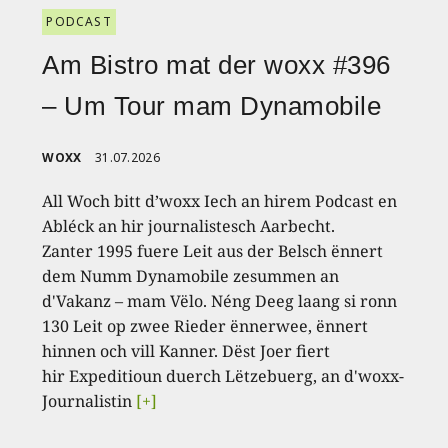
PODCAST
Am Bistro mat der woxx #396
– Um Tour mam Dynamobile
WOXX
31.07.2026
All Woch bitt d’woxx Iech an hirem Podcast en
Abléck an hir journalistesch Aarbecht.
Zanter 1995 fuere Leit aus der Belsch ënnert
dem Numm Dynamobile zesummen an
d'Vakanz – mam Vëlo. Néng Deeg laang si ronn
130 Leit op zwee Rieder ënnerwee, ënnert
hinnen och vill Kanner. Dëst Joer fiert
hir Expeditioun duerch Lëtzebuerg, an d'woxx-
Journalistin
[+]