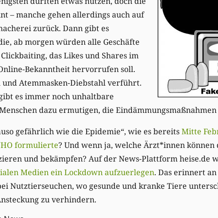
enigsten dürften etwas nützen, doch die
nt – manche gehen allerdings auch auf
acherei zurück. Dann gibt es
die, ab morgen würden alle Geschäfte
 Clickbaiting, das Likes und Shares im
Online-Bekanntheit hervorrufen soll.
 und Atemmasken-Diebstahl verführt.
 gibt es immer noch unhaltbare
 Menschen dazu ermutigen, die Eindämmungsmaßnahmen z
auso gefährlich wie die Epidemie“, wie es bereits
Mitte Feb
WHO formulierte
? Und wenn ja, welche Ärzt*innen können 
izieren und bekämpfen? Auf der News-Plattform heise.de w
zialen Medien ein Lockdown aufzuerlegen
. Das erinnert an
bei Nutztierseuchen, wo gesunde und kranke Tiere untersc
nsteckung zu verhindern.