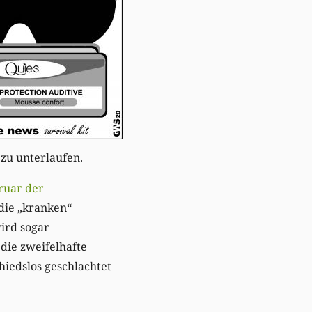
u unterlaufen.
ruar der
die „kranken“
ird sogar
 die zweifelhafte
hiedslos geschlachtet