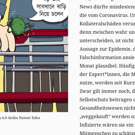
News dürfte mindestens
die vom Coronavirus. 
Kollateralschäden verur
denn zwischen wahr und
unterscheiden, ist nich
Aussage zur Epidemie, d
Falschinformation ansie
Monat plausibel. Häufi
der Expert*innen, die M
nutze, werden seit Kurz
Zwar gilt immer noch, d
Selbstschutz beitragen
Gesundheitswesen nicht
„weggekauft“ werden sol
SA 4.0 Anika Nawar Eeha
Infizierte wären sie ein 
Mitmenschen zu schütze