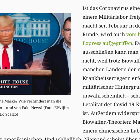
Ist das Coronavirus eine
einem Militärlabor frei
macht seit Februar in d
Runde, wird auch
vom b
Express aufgegriffen
. F
ausschließen kann man 
nicht, weil trotz Biowa
manchen Ländern der mi
Krankheitserregern erf
militärischer Hintergru
unwahrscheinlich – scho
ne Maske? Wie verhindert man die
Letalität der Covid-19-
 – und von Fake News? (Foto: EPA /Jim
ist. Außerdem widerspr
Lo Scalzo)
Biowaffen-Theorien: Mal
einem chinesischen Lab
 amerikanischen. Und schließlich: Niemand scheint über e