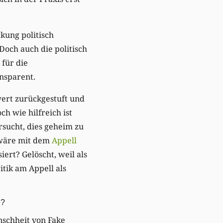
ckung politisch
Doch auch die politisch
 für die
ansparent.
wert zurückgestuft und
h wie hilfreich ist
rsucht, dies geheim zu
 wäre mit dem
Appell
rt? Gelöscht, weil als
itik am Appell als
e?
nschheit von Fake