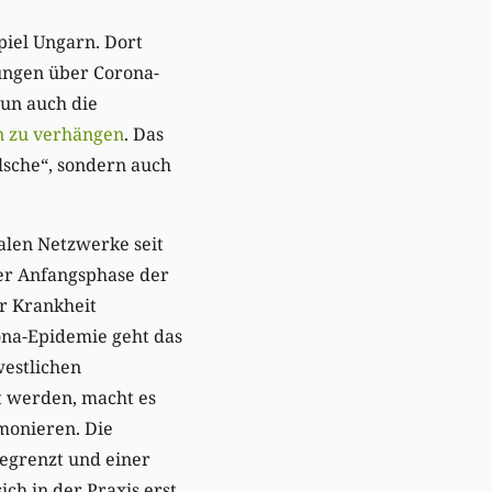
piel Ungarn. Dort
ungen über Corona-
nun auch die
en zu verhängen
. Das
alsche“, sondern auch
ialen Netzwerke seit
der Anfangsphase der
r Krankheit
ona-Epidemie geht das
westlichen
t werden, macht es
 monieren. Die
begrenzt und einer
ch in der Praxis erst