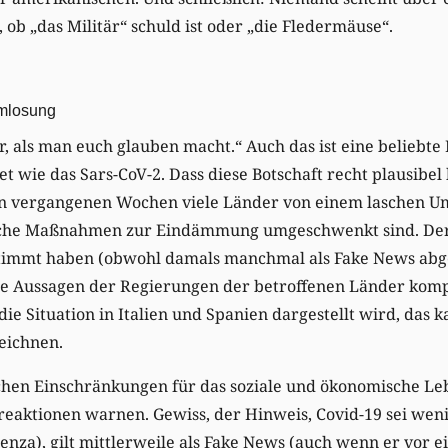
l, ob „das Militär“ schuld ist oder „die Fledermäuse“.
mlosung
er, als man euch glauben macht.“ Auch das ist eine beliebte 
et wie das Sars-CoV-2. Dass diese Botschaft recht plausibel 
den vergangenen Wochen viele Länder von einem laschen U
sche Maßnahmen zur Eindämmung umgeschwenkt sind. Der 
timmt haben (obwohl damals manchmal als Fake News abge
die Aussagen der Regierungen der betroffenen Länder kom
ie Situation in Italien und Spanien dargestellt wird, das 
eichnen.
chen Einschränkungen für das soziale und ökonomische Leb
eaktionen warnen. Gewiss, der Hinweis, Covid-19 sei wenig
enza), gilt mittlerweile als Fake News (auch wenn er vor