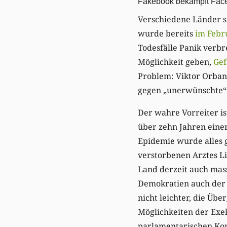
Fakebook bekämpft Fac
Verschiedene Länder s
wurde bereits
im Febr
Todesfälle Panik verbr
Möglichkeit geben,
Gef
Problem: Viktor Orban 
gegen „unerwünschte“
Der wahre Vorreiter ist
über zehn Jahren eine
Epidemie wurde alles 
verstorbenen Arztes L
Land derzeit auch mass
Demokratien auch der 
nicht leichter, die Üb
Möglichkeiten der Exek
parlamentarischen Kon