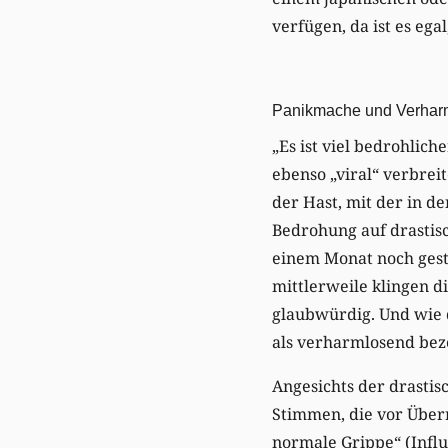
verfügen, da ist es ega
Panikmache und Verhar
„Es ist viel bedrohlich
ebenso „viral“ verbreit
der Hast, mit der in 
Bedrohung auf drasti
einem Monat noch ges
mittlerweile klingen 
glaubwürdig. Und wie d
als verharmlosend bez
Angesichts der drastis
Stimmen, die vor Überr
normale Grippe“ (Influ