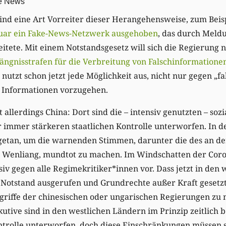
e News
ind eine Art Vorreiter dieser Herangehensweise, zum Beis
uar ein Fake-News-Netzwerk ausgehoben
, das durch Meld
eitete. Mit einem Notstandsgesetz will sich die Regierung 
ängnisstrafen für die Verbreitung von Falschinformation
nutzt schon jetzt jede Möglichkeit aus, nicht nur gegen „f
 Informationen vorzugehen.
 allerdings China: Dort sind die – intensiv genutzten – soz
r immer stärkeren staatlichen Kontrolle unterworfen. In 
getan, um die warnenden Stimmen, darunter die des an de
i Wenliang, mundtot zu machen. Im Windschatten der Cor
iv gegen alle Regimekritiker*innen vor. Dass jetzt in den 
Notstand ausgerufen und Grundrechte außer Kraft gesetz
ergriffe der chinesischen oder ungarischen Regierungen zu
utive sind in den westlichen Ländern im Prinzip zeitlich 
trolle unterworfen, doch diese Einschränkungen müssen si