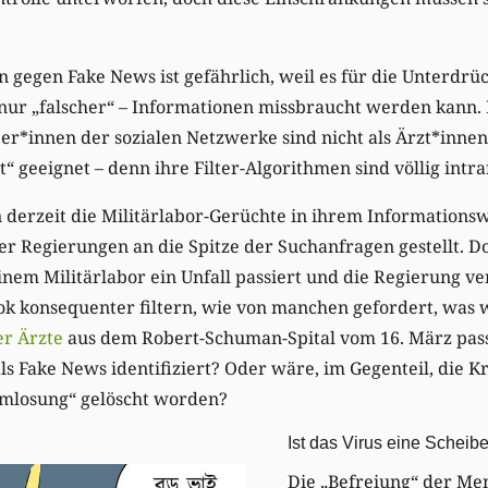
n gegen Fake News ist gefährlich, weil es für die Unterdrü
nur „falscher“ – Informationen missbraucht werden kann. 
er*innen der sozialen Netzwerke sind nicht als Ärzt*innen
“ geeignet – denn ihre Filter-Algorithmen sind völlig intr
 derzeit die Militärlabor-Gerüchte in ihrem Informations
r Regierungen an die Spitze der Suchanfragen gestellt. Doc
nem Militärlabor ein Unfall passiert und die Regierung ve
k konsequenter filtern, wie von manchen gefordert, was
er Ärzte
aus dem Robert-Schuman-Spital vom 16. März passie
s Fake News identifiziert? Oder wäre, im Gegenteil, die Kr
mlosung“ gelöscht worden?
Ist das Virus eine Scheib
Die „Befreiung“ der Me