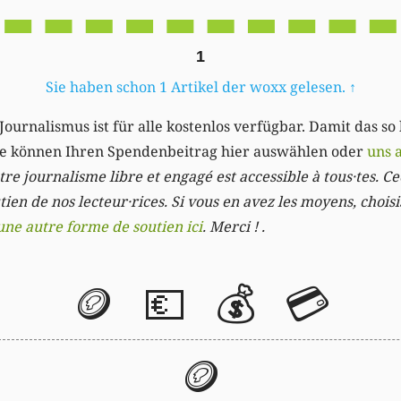
1
Sie haben schon 1 Artikel der woxx gelesen.
↑
Journalismus ist für alle kostenlos verfügbar. Damit das so
Sie können Ihren Spendenbeitrag hier auswählen oder
uns 
re journalisme libre et engagé est accessible à tous·tes. Cec
ien de nos lecteur·rices. Si vous en avez les moyens, chois
une autre forme de soutien ici
. Merci ! .
🪙
💶
💰
💳
🪙