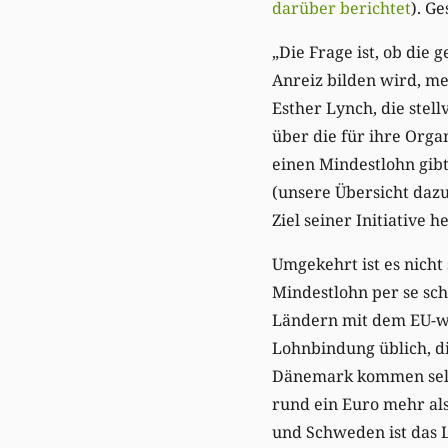
darüber berichtet
). G
„Die Frage ist, ob die
Anreiz bilden wird, m
Esther Lynch, die ste
über die für ihre Orga
einen Mindestlohn gibt
(unsere Übersicht daz
Ziel seiner Initiative
Umgekehrt ist es nicht
Mindestlohn per se sc
Ländern mit dem EU-wei
Lohnbindung üblich, d
Dänemark kommen selbst
rund ein Euro mehr a
und Schweden ist das 