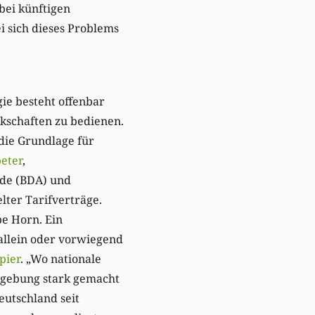
bei künftigen
sei sich dieses Problems
ie besteht offenbar
rkschaften zu bedienen.
die Grundlage für
eter
,
de (BDA) und
elter Tarifverträge.
e Horn. Ein
allein oder vorwiegend
pier
. „Wo nationale
tzgebung stark gemacht
eutschland seit