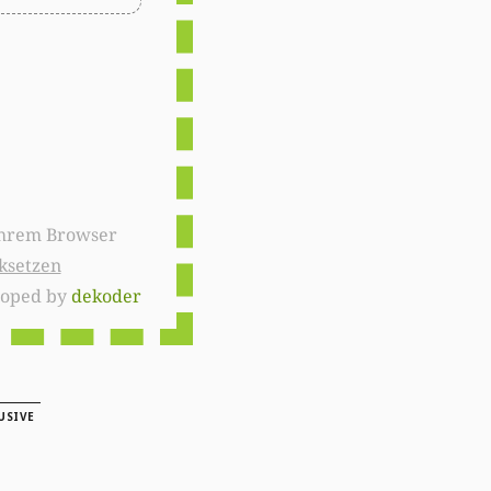
ksetzen
loped by
dekoder
USIVE