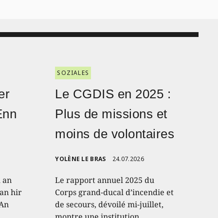
SOZIALES
er
Le CGDIS en 2025 :
Enn
Plus de missions et
moins de volontaires
YOLÈNE LE BRAS
24.07.2026
h an
Le rapport annuel 2025 du
an hir
Corps grand-ducal d’incendie et
 An
de secours, dévoilé mi-juillet,
montre une institution