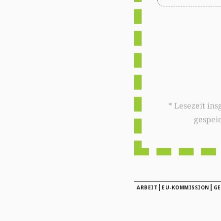
* Lesezeit insgesamt auf woxx.lu: 
gespei
|
|
ARBEIT
EU-KOMMISSION
GE