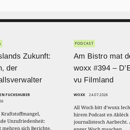
A
PODCAST
lands Zukunft:
Am Bistro mat d
n, der
woxx #394 – D’
allsverwalter
vu Filmland
EN FUCHSHUBER
WOXX
24.07.2026
26
All Woch bitt d’woxx Iec
 Kraftstoffmangel,
hirem Podcast en Abléck 
nde Unzufriedenheit:
journalistesch Aarbecht.
t mehren sich Berichte,
enger Woch maachen