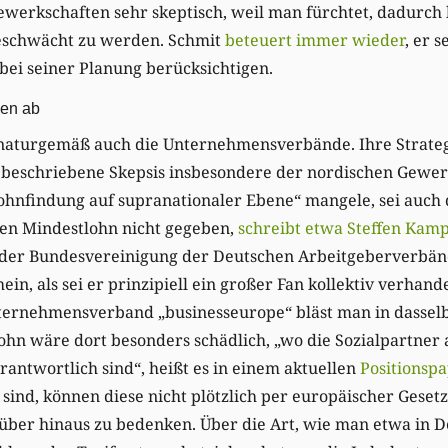
werkschaften sehr skeptisch, weil man fürchtet, dadurch 
eschwächt zu werden. Schmit
beteuert immer wieder
, er 
bei seiner Planung berücksichtigen.
en ab
 naturgemäß auch die Unternehmensverbände. Ihre Strateg
ie beschriebene Skepsis insbesondere der nordischen Gewe
Lohnfindung auf supranationaler Ebene“ mangele, sei auch 
ten Mindestlohn nicht gegeben,
schreibt etwa Steffen Kamp
 der Bundesvereinigung der Deutschen Arbeitgeberverbän
ein, als sei er prinzipiell ein großer Fan kollektiv verhand
ernehmensverband „businesseurope“ bläst man in dasselb
hn wäre dort besonders schädlich, „wo die Sozialpartner 
rantwortlich sind“, heißt es in einem aktuellen
Positionspa
sind, können diese nicht plötzlich per europäischer Gese
über hinaus zu bedenken. Über die Art, wie man etwa in D