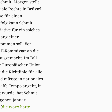
Schmit: Morgen stellt
iale Rechte in Brüssel
ve für einen
rfolg kann Schmit
iative für ein solches
ang einer
kommen soll. Vor
 EU-Kommissar an die
 ausgemacht. Im Fall
er Europäischen Union
ie Richtlinie für alle
d müsste in nationales
affe Tempo angeht, in
t wurde, hat Schmit
ngenen Januar
(
die woxx hatte