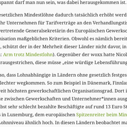
espannt darf man nun sein, was dabei herausgekommen ist.
 gesetzlichen Mindestlöhne dadurch tatsächlich erhöht werd
ehr Unternehmen für Tarifverträge an den Verhandlungstis
llvertretende Generalsekretärin des Europäischen Gewerks
nisation maßgeblichen Kriterien. Obwohl es nämlich bereit
, schützt der in der Mehrheit dieser Länder nicht davor, i
u:
Arm trotz Mindestlohn
). Gegenüber der woxx hatte Nicol
 herausgestrichen, diese müsse „eine würdige Lebensführun
 so, dass Lohnabhängige in Ländern ohne gesetzlich festg
hlechter wegkommen. So zum Beispiel in Dänemark, Finnl
t höchsten gewerkschaftlichen Organisationsgrad. Dort ist
ie zwischen Gewerkschaften und Unternehmer*innen ausg
 sehr schlecht bezahlte Beschäftigte auf rund 13 Euro St
ls in Luxemburg, dem europäischen
Spitzenreiter beim Mi
Lohnniveau ähnlich hoch. In diesen Ländern beobachtet 