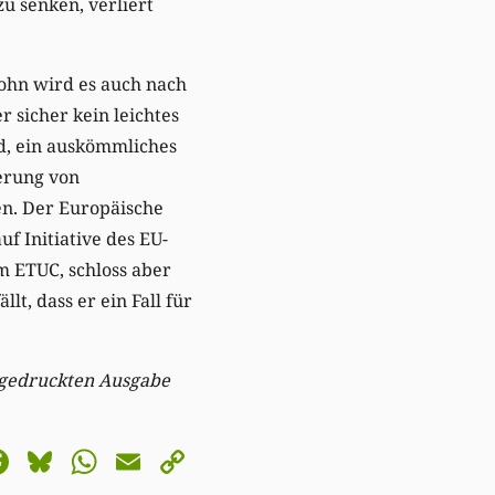
u senken, verliert
lohn wird es auch nach
 sicher kein leichtes
d, ein auskömmliches
erung von
en. Der Europäische
f Initiative des EU-
 ETUC, schloss aber
lt, dass er ein Fall für
r gedruckten Ausgabe
astodon
Facebook
Bluesky
WhatsApp
Email
Copy