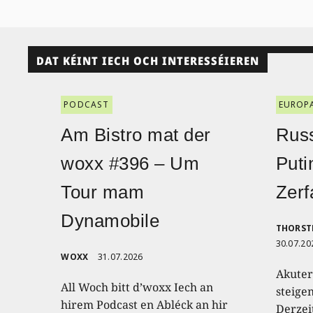
DAT KÉINT IECH OCH INTERESSÉIEREN
PODCAST
EUROP
Am Bistro mat der
Russ
woxx #396 – Um
Puti
Tour mam
Zerf
Dynamobile
THORST
30.07.20
WOXX
31.07.2026
Akuter
All Woch bitt d’woxx Iech an
steige
hirem Podcast en Abléck an hir
Derzei