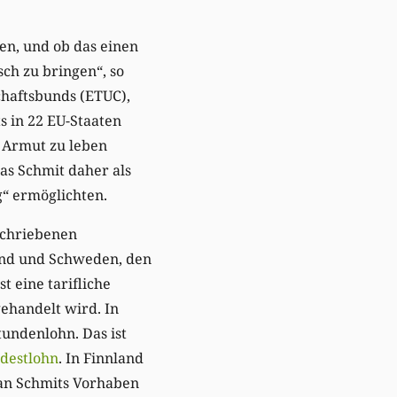
en, und ob das einen
ch zu bringen“, so
chaftsbunds (ETUC),
s in 22 EU-Staaten
n Armut zu leben
as Schmit daher als
g“ ermöglichten.
eschriebenen
and und Schweden, den
 eine tarifliche
ehandelt wird. In
undenlohn. Das ist
ndestlohn
. In Finnland
man Schmits Vorhaben