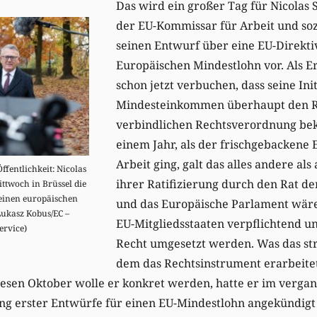
Das wird ein großer Tag für Nicolas 
der EU-Kommissar für Arbeit und soz
seinen Entwurf über eine EU-Direkti
Europäischen Mindestlohn vor. Als E
schon jetzt verbuchen, dass seine Init
Mindesteinkommen überhaupt den R
verbindlichen Rechtsverordnung be
einem Jahr, als der frischgebackene
Arbeit ging, galt das alles andere als
fentlichkeit: Nicolas
ihrer Ratifizierung durch den Rat d
ttwoch in Brüssel die
 einen europäischen
und das Europäische Parlament wäre d
Lukasz Kobus/EC –
EU-Mitgliedsstaaten verpflichtend un
ervice)
Recht umgesetzt werden. Was das str
dem das Rechtsinstrument erarbeite
iesen Oktober wolle er konkret werden, hatte er im verga
ng erster Entwürfe für einen EU-Mindestlohn angekündigt 