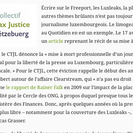
Écrire sur le Freeport, les Luxleaks, la p
autres thèmes brûlants n’est pas toujour
journalisme luxembourgeois. Le limogea
au Quotidien en est un exemple. Le 17 av
un
article
reprenant le récit de sa mise à 
e CTJL dénonce la « mise à mort professionnelle d’un journ
l pour la liberté de la presse au Luxembourg, particulière
iscale. » Pour le CTJL, cette éviction rappelle le début des a
ert autour de l’affaire Clearstream, qui « n’a pas eu droit
mme
le rapport de Rainer Falk
en 2009 sur l’impact de la plac
é par le Cercle des ONG, à propos duquel presque tous le
istère des Finances. Donc, après quelques années où la pres
plus libre – notamment pour la couverture des Luxleaks –, 
cas Grasser.