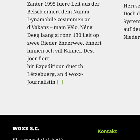
Zanter 1995 fuere Leit aus der
Herrsc
Belsch ënnert dem Numm
Doch d
Dynamobile zesummen an
System
d'Vakanz – mam Vëlo. Néng
auf de
Deeg laang si ronn 130 Leit op
Nieder
zwee Rieder ënnerwee, ënnert
hinnen och vill Kanner. Dëst
Joer fiert
hir Expeditioun duerch
Lëtzebuerg, an d'woxx-
Journalistin
[+]
woxx s.c.
Kontakt
51, avenue de la Liberté