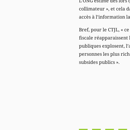
L’ONG estime dès lors q
collimateur », et cela 
accès à l’information l
Bref, pour le CTJL, « c
fiscale réapparaissent
publiques explosent, l’
personnes les plus ric
subsides publics ».