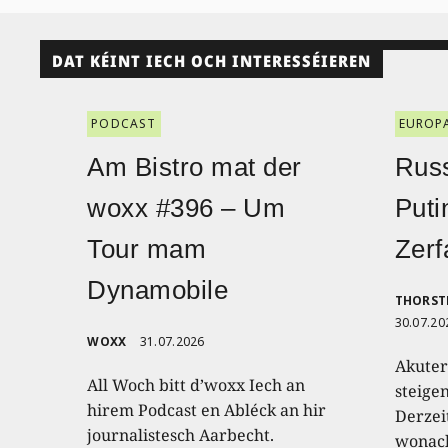
DAT KÉINT IECH OCH INTERESSÉIEREN
PODCAST
EUROP
Am Bistro mat der
Russ
woxx #396 – Um
Puti
Tour mam
Zerf
Dynamobile
THORST
30.07.20
WOXX
31.07.2026
Akuter
All Woch bitt d’woxx Iech an
steige
hirem Podcast en Abléck an hir
Derzei
journalistesch Aarbecht.
wonach