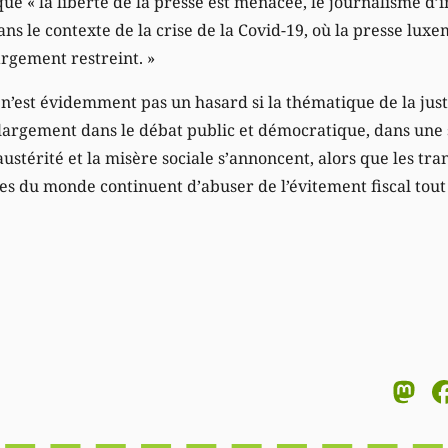
ue « la liberté de la presse est menacée, le journalisme d’i
dans le contexte de la crise de la Covid-19, où la presse lux
argement restreint. »
e n’est évidemment pas un hasard si la thématique de la justi
 largement dans le débat public et démocratique, dans une s
austérité et la misère sociale s’annoncent, alors que les tra
hes du monde continuent d’abuser de l’évitement fiscal tout
M