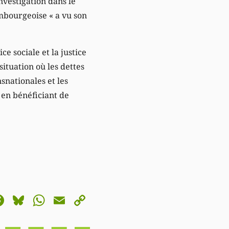
nvestigation dans le
embourgeoise « a vu son
ce sociale et la justice
ituation où les dettes
nsnationales et les
 en bénéficiant de
astodon
Facebook
Bluesky
WhatsApp
Email
Copy
Link