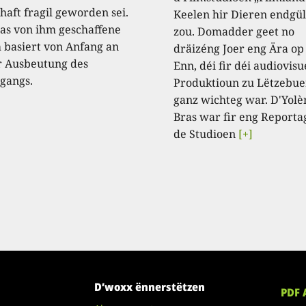
haft fragil geworden sei.
Keelen hir Dieren endgül
as von ihm geschaffene
zou. Domadder geet no
 basiert von Anfang an
dräizéng Joer eng Ära op
r Ausbeutung des
Enn, déi fir déi audiovisu
gangs.
Produktioun zu Lëtzebue
ganz wichteg war. D'Yolè
Bras war fir eng Reporta
de Studioen
[+]
D’woxx ënnerstëtzen
PDF 