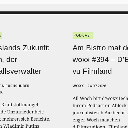
A
PODCAST
lands Zukunft:
Am Bistro mat d
n, der
woxx #394 – D’
allsverwalter
vu Filmland
EN FUCHSHUBER
WOXX
24.07.2026
26
All Woch bitt d’woxx Iec
 Kraftstoffmangel,
hirem Podcast en Abléck 
nde Unzufriedenheit:
journalistesch Aarbecht.
t mehren sich Berichte,
enger Woch maachen
 Wladimir Putins
d'Filmstudioen „Filmland