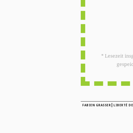
* Lesezeit insgesamt auf woxx.lu: 
gespei
|
FABIEN GRASSER
LIBERTÉ DE