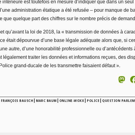
té intérieure est toutefois en mesure d’indiquer que dans un se
’une administration étatique a été refusée – pour manque de base
ue quelque part des chiffres sur le nombre précis de demand
 qu’avant la loi de 2018, la « transmission de données à carac
ice était dépourvue d’une base légale adéquate alors que, si certa
ne autre, d’une honorabilité professionnelle ou d’antécédents à 
 légalement traiter les données et informations reçues, des disp
Police grand-ducale de les transmettre faisaient défaut ».
M
|
|
|
|
|
FRANÇOIS BAUSCH
MARC BAUM
ONLINE-WOXX
POLICE
QUESTION PARLEM