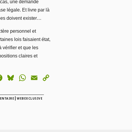
ul cas, une demande
 légale. Et livre par là
es doivent exister…
tère personnel et
ines lois faisaient état,
vérifier et que les
ositions claires et
astodon
Facebook
Bluesky
WhatsApp
Email
Copy
Link
|
ENTAIRE
WEBEXCLUSIVE