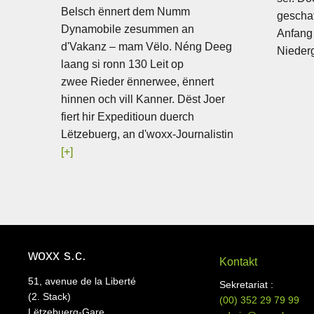
Belsch ënnert dem Numm
geschaf
Dynamobile zesummen an
Anfang
d'Vakanz – mam Vëlo. Néng Deeg
Nieder
laang si ronn 130 Leit op
zwee Rieder ënnerwee, ënnert
hinnen och vill Kanner. Dëst Joer
fiert hir Expeditioun duerch
Lëtzebuerg, an d'woxx-Journalistin
[+]
woxx s.c.
Kontakt
51, avenue de la Liberté
Sekretariat :
(2. Stack)
(00)
352 29 79 99
Lëtzebuerg-Gare