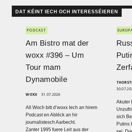
DAT KÉINT IECH OCH INTERESSÉIEREN
PODCAST
EUROP
Am Bistro mat der
Russ
woxx #396 – Um
Puti
Tour mam
Zerf
Dynamobile
THORST
30.07.20
WOXX
31.07.2026
Akuter 
All Woch bitt d’woxx Iech an hirem
Unzufri
Podcast en Abléck an hir
sich Be
journalistesch Aarbecht.
Putins 
Zanter 1995 fuere Leit aus der
sei. Do