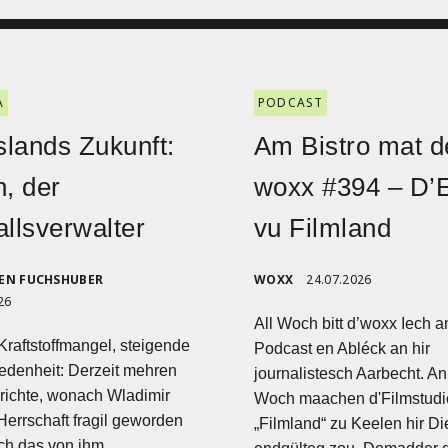
A
PODCAST
lands Zukunft:
Am Bistro mat d
n, der
woxx #394 – D’
allsverwalter
vu Filmland
EN FUCHSHUBER
WOXX
24.07.2026
26
All Woch bitt d’woxx Iech a
Kraftstoffmangel, steigende
Podcast en Abléck an hir
edenheit: Derzeit mehren
journalistesch Aarbecht. A
richte, wonach Wladimir
Woch maachen d'Filmstud
Herrschaft fragil geworden
„Filmland“ zu Keelen hir Di
ch das von ihm