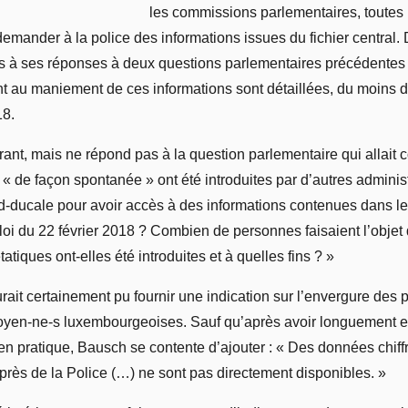
les commissions parlementaires, toutes 
demander à la police des informations issues du fichier central.
urs à ses réponses à deux questions parlementaires précédentes 
ant au maniement de ces informations sont détaillées, du moins d
18.
urant, mais ne répond pas à la question parlementaire qui allai
« de façon spontanée » ont été introduites par d’autres adminis
d-ducale pour avoir accès à des informations contenues dans le 
 loi du 22 février 2018 ? Combien de personnes faisaient l’objet
atiques ont-elles été introduites et à quelles fins ? »
rait certainement pu fournir une indication sur l’envergure des
itoyen-ne-s luxembourgeoises. Sauf qu’après avoir longuement e
 en pratique, Bausch se contente d’ajouter : « Des données chif
rès de la Police (…) ne sont pas directement disponibles. »