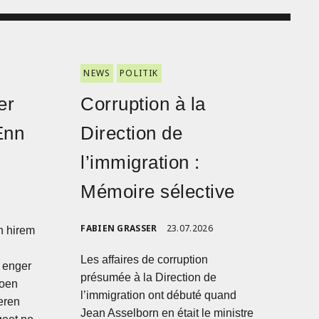
NEWS
POLITIK
er
Corruption à la
Enn
Direction de
l’immigration :
Mémoire sélective
FABIEN GRASSER
23.07.2026
n hirem
Les affaires de corruption
n enger
présumée à la Direction de
ioen
l’immigration ont débuté quand
eren
Jean Asselborn en était le ministre