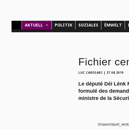
AKTUELL
POLITIK
SOZIALES
ËMWELT
Fichier ce
LUC CAREGARI
|
27.08.2019
Le député Déi Lénk 
formulé des demandes
ministre de la Sécur
(©openclipart_vect