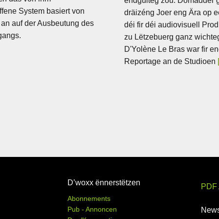
endgülteg zou. Domadder 
fene System basiert von
dräizéng Joer eng Ära op 
 an auf der Ausbeutung des
déi fir déi audiovisuell Pro
gangs.
zu Lëtzebuerg ganz wichte
D'Yolène Le Bras war fir e
Reportage an de Studioen
D’woxx ënnerstëtzen
PDF 
Abonnements
Pub - Annoncen
News