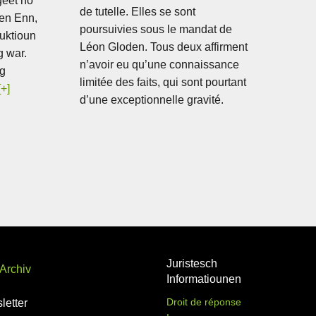
geet no
de tutelle. Elles se sont
een Enn,
poursuivies sous le mandat de
duktioun
Léon Gloden. Tous deux affirment
g war.
n’avoir eu qu’une connaissance
ng
limitée des faits, qui sont pourtant
[+]
d’une exceptionnelle gravité.
Juristesch
Archiv
Informatiounen
Droit de réponse
letter