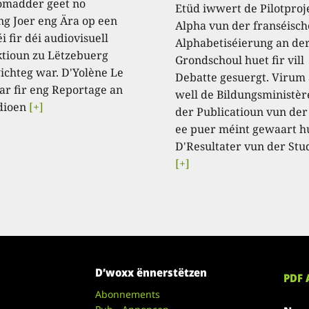
omadder geet no
Etüd iwwert de Pilotproj
ng Joer eng Ära op een
Alpha vun der franséisch
i fir déi audiovisuell
Alphabetiséierung an de
tioun zu Lëtzebuerg
Grondschoul huet fir vill
ichteg war. D'Yolène Le
Debatte gesuergt. Virum
ar fir eng Reportage an
well de Bildungsministèr
dioen
[+]
der Publicatioun vun der
ee puer méint gewaart h
D'Resultater vun der Stu
[+]
D’woxx ënnerstëtzen
PDF 
Abonnements