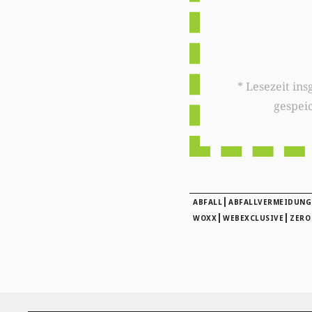
* Lesezeit insgesamt auf woxx.lu: 
gespei
|
ABFALL
ABFALLVERMEIDUNG
|
|
WOXX
WEBEXCLUSIVE
ZERO