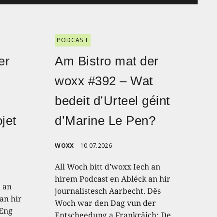
PODCAST
er
Am Bistro mat der
woxx #392 – Wat
bedeit d’Urteel géint
jet
d’Marine Le Pen?
WOXX
10.07.2026
All Woch bitt d’woxx Iech an
hirem Podcast en Abléck an hir
h an
journalistesch Aarbecht. Dës
an hir
Woch war den Dag vun der
 Eng
Entscheedung a Frankräich: De