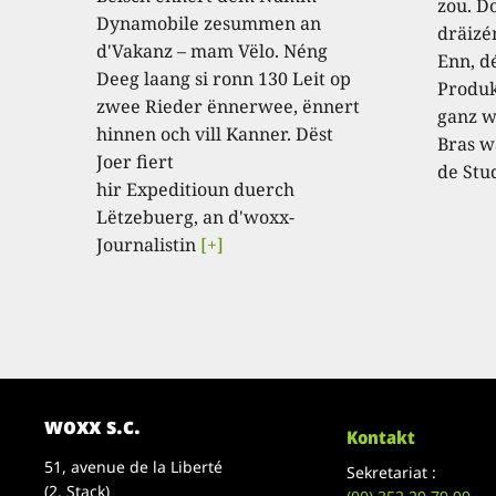
zou. D
Dynamobile zesummen an
dräizé
d'Vakanz – mam Vëlo. Néng
Enn, dé
Deeg laang si ronn 130 Leit op
Produk
zwee Rieder ënnerwee, ënnert
ganz w
hinnen och vill Kanner. Dëst
Bras w
Joer fiert
de Stu
hir Expeditioun duerch
Lëtzebuerg, an d'woxx-
Journalistin
[+]
woxx s.c.
Kontakt
51, avenue de la Liberté
Sekretariat :
(2. Stack)