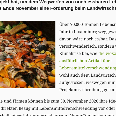
rojekt hat, um dem Wegwerfen von noch essbaren Leb
is Ende November eine Förderung beim Landwirtscha
Über 70.000 Tonnen Lebensm
Jahr in Luxemburg weggewor
davon wäre noch essbar. Das 
verschwenderisch, sondern 
Klimakrise bei, wie
die woxx
ausführlichen Artikel über
Lebensmittelverschwendung 
wohl auch dem Landwirtsch
aufgestoßen, weswegen nun
Projektausschreibung gestar
ne und Firmen können bis zum 30. November 2020 ihre Idee
 direkten Bezug mit Lebensmittelverschwendung vor oder
rhalb eines Jahres umsetzbar sein. Akteur*innen aus dem 