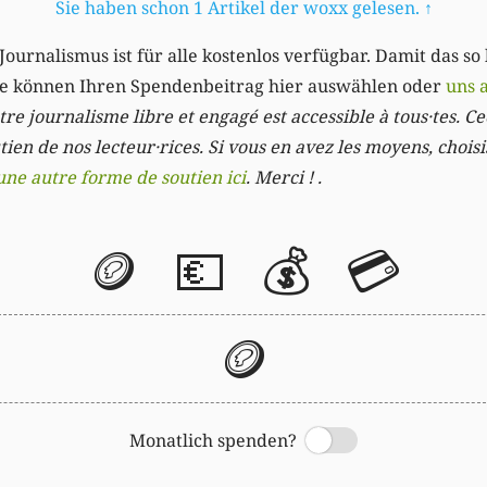
Sie haben schon 1 Artikel der woxx gelesen.
↑
Journalismus ist für alle kostenlos verfügbar. Damit das so
Sie können Ihren Spendenbeitrag hier auswählen oder
uns 
re journalisme libre et engagé est accessible à tous·tes. Cec
ien de nos lecteur·rices. Si vous en avez les moyens, chois
une autre forme de soutien ici
. Merci ! .
🪙
💶
💰
💳
🪙
Monatlich spenden?
Switch