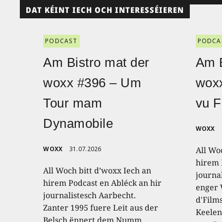
DAT KÉINT IECH OCH INTERESSÉIEREN
PODCAST
PODCA
Am Bistro mat der
Am B
woxx #396 – Um
wox
Tour mam
vu F
Dynamobile
WOXX
WOXX
31.07.2026
All Wo
hirem 
All Woch bitt d’woxx Iech an
journa
hirem Podcast en Abléck an hir
enger
journalistesch Aarbecht.
d'Film
Zanter 1995 fuere Leit aus der
Keelen
Belsch ënnert dem Numm