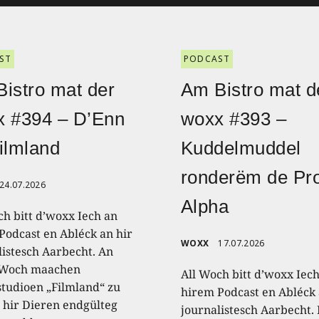
ST
PODCAST
istro mat der
Am Bistro mat d
x #394 – D’Enn
woxx #393 –
ilmland
Kuddelmuddel
ronderëm de Pro
24.07.2026
Alpha
ch bitt d’woxx Iech an
Podcast en Abléck an hir
WOXX
17.07.2026
listesch Aarbecht. An
 Woch maachen
All Woch bitt d’woxx Iec
studioen „Filmland“ zu
hirem Podcast en Abléck 
 hir Dieren endgülteg
journalistesch Aarbecht.