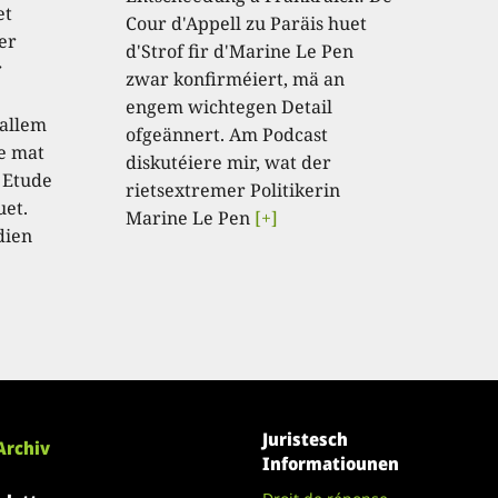
et
Cour d'Appell zu Paräis huet
er
d'Strof fir d'Marine Le Pen
r
zwar konfirméiert, mä an
engem wichtegen Detail
 allem
ofgeännert. Am Podcast
e mat
diskutéiere mir, wat der
 Etude
rietsextremer Politikerin
uet.
Marine Le Pen
[+]
dien
Juristesch
Archiv
Informatiounen