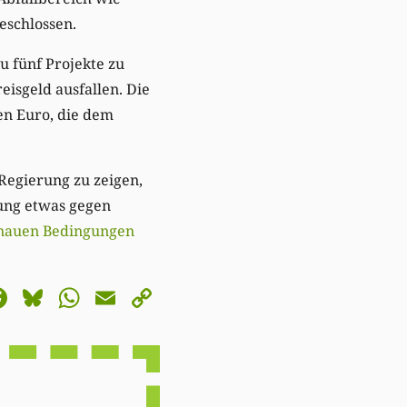
eschlossen.
u fünf Projekte zu
isgeld ausfallen. Die
en Euro, die dem
 Regierung zu zeigen,
ung etwas gegen
enauen
Bedingungen
astodon
Facebook
Bluesky
WhatsApp
Email
Copy
Link