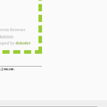
ksetzen
loped by
dekoder
|
L
ONLINE-