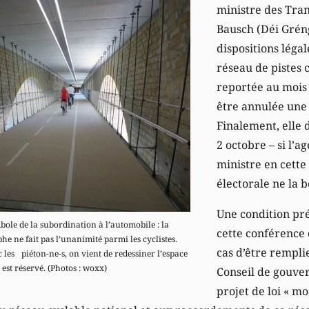
ministre des Tran
Bausch (Déi Gréng
dispositions léga
réseau de pistes c
reportée au mois
être annulée une
Finalement, elle d
2 octobre – si l’
ministre en cett
électorale ne la 
Une condition pré
le de la subordination à l’automobile : la
cette conférence 
phe ne fait pas l’unanimité parmi les cyclistes.
cas d’être remplie
c les piéton-ne-s, on vient de redessiner l’espace
 est réservé. (Photos : woxx)
Conseil de gouve
projet de loi « mo