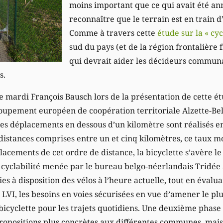
moins important que ce qui avait été ann
reconnaître que le terrain est en train d
Comme à travers cette
étude sur la « cyc
sud du pays (et de la région frontalière 
qui devrait aider les décideurs commun
s.
 mardi François Bausch lors de la présentation de cette 
oupement européen de coopération territoriale Alzette-Bel
des déplacements en dessous d’un kilomètre sont réalisés e
istances comprises entre un et cinq kilomètres, ce taux mo
acements de cet ordre de distance, la bicyclette s’avère l
e cyclabilité menée par le bureau belgo-néerlandais Tridée
oies à disposition des vélos à l’heure actuelle, tout en évalu
la LVI, les besoins en voies sécurisées en vue d’amener le 
 bicyclette pour les trajets quotidiens. Une deuxième phase 
ropositions plus concrètes aux différentes communes, mais 