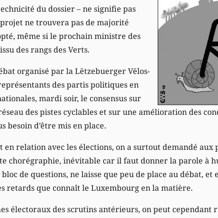
technicité du dossier – ne signifie pas
projet ne trouvera pas de majorité
opté, même si le prochain ministre des
 issu des rangs des Verts.
bat organisé par la Lëtzebuerger Vëlos-
 représentants des partis politiques en
nationales, mardi soir, le consensus sur
seau des pistes cyclables et sur une amélioration des condi
us besoin d’être mis en place.
en relation avec les élections, on a surtout demandé aux 
e chorégraphie, inévitable car il faut donner la parole à 
bloc de questions, ne laisse que peu de place au débat, et
des retards que connaît le Luxembourg en la matière.
es électoraux des scrutins antérieurs, on peut cependant 