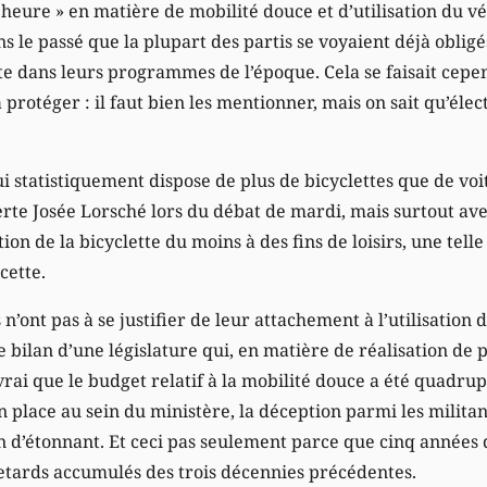
 heure » en matière de mobilité douce et d’utilisation du vél
ans le passé que la plupart des partis se voyaient déjà oblig
te dans leurs programmes de l’époque. Cela se faisait ce
 protéger : il faut bien les mentionner, mais on sait qu’éle
i statistiquement dispose de plus de bicyclettes que de vo
erte Josée Lorsché lors du débat de mardi, mais surtout av
tion de la bicyclette du moins à des fins de loisirs, une tel
cette.
s n’ont pas à se justifier de leur attachement à l’utilisation
bilan d’une législature qui, en matière de réalisation de p
t vrai que le budget relatif à la mobilité douce a été quadrup
n place au sein du ministère, la déception parmi les militant
ien d’étonnant. Et ceci pas seulement parce que cinq années 
etards accumulés des trois décennies précédentes.