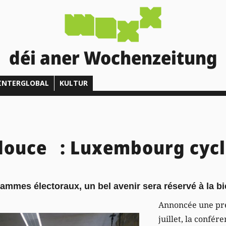
déi aner Wochenzeitung
INTERGLOBAL
KULTUR
 douce : Luxembourg cyc
rammes électoraux, un bel avenir sera réservé à la bi
Annoncée une pre
juillet, la confér