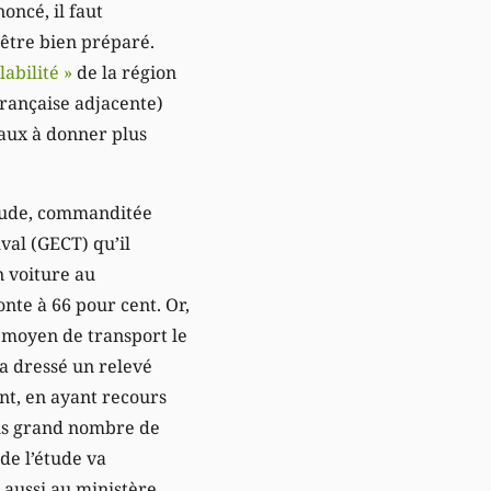
oncé, il faut
’être bien préparé.
labilité »
de la région
française adjacente)
aux à donner plus
étude, commanditée
val (GECT) qu’il
n voiture au
nte à 66 pour cent. Or,
e moyen de transport le
 a dressé un relevé
ant, en ayant recours
plus grand nombre de
de l’étude va
aussi au ministère,