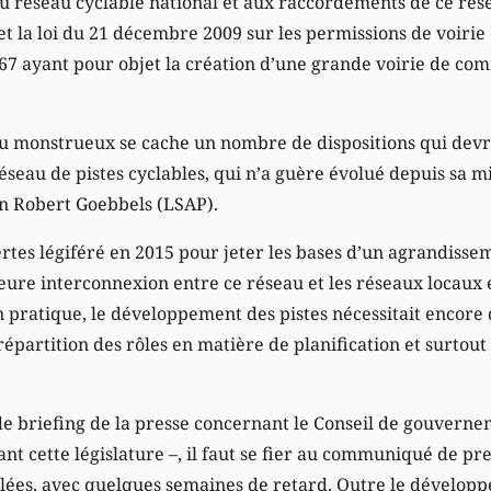
 au réseau cyclable national et aux raccordements de ce rés
 la loi du 21 décembre 2009 sur les permissions de voirie e
67 ayant pour objet la création d’une grande voirie de co
eu monstrueux se cache un nombre de dispositions qui devra
seau de pistes cyclables, qui n’a guère évolué depuis sa m
ain Robert Goebbels (LSAP).
certes légiféré en 2015 pour jeter les bases d’un agrandiss
eure interconnexion entre ce réseau et les réseaux locaux e
en pratique, le développement des pistes nécessitait encore
épartition des rôles en matière de planification et surtout
de briefing de la presse concernant le Conseil de gouvernem
t cette législature –, il faut se fier au communiqué de pr
illées, avec quelques semaines de retard. Outre le dévelop