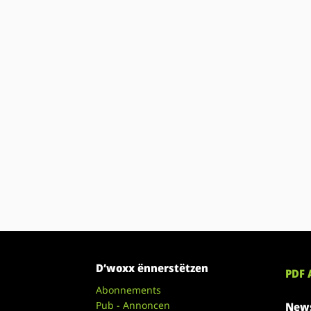
D’woxx ënnerstëtzen
PDF 
Abonnements
Pub - Annoncen
News