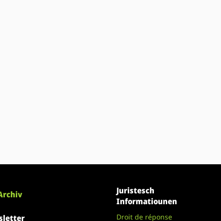
Juristesch
Archiv
Informatiounen
Droit de réponse
letter